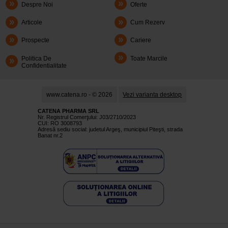
Despre Noi
Oferte
Articole
Cum Rezerv
Prospecte
Cariere
Politica De
Toate Marcile
Confidentialitate
www.catena.ro - © 2026
Vezi varianta desktop
CATENA PHARMA SRL
Nr. Registrul Comerţului: J03/2710/2023
CUI: RO 3008793
Adresă sediu social: judetul Argeş, municipiul Piteşti, strada
Banat nr.2