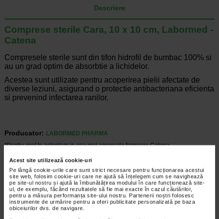
Descriere
Comprese sterile Cara, 10 x 10 cm, Labormed -
Catena
Compresele sterile sunt din tifon hidrofil de bumbac 100% si
au un grad optim de absorbtie a lichidelor.
Acestea sunt utilizate pentru acoperirea pielii afectate de
diverse leziuni, asigurand o protectie antibacteriana eficienta
si prevenind infectarea ranilor.
Producator:
LABORMED PHARMA
*Pentru pret te asteptam in cea mai apropiata farmacie Catena
Acest site utilizează cookie-uri
ARTICOLE RECOMANDATE
Pe lângă cookie-urile care sunt strict necesare pentru funcționarea acestui
site web, folosim cookie-uri care ne ajută să înțelegem cum se navighează
[Util pentru parinti] Cum actionati in caz de julituri
pe site-ul nostru și ajută la îmbunătățirea modului în care funcționează site-
ul, de exemplu, făcând rezultatele să fie mai exacte în cazul căutărilor,
si zgarieturi?
pentru a măsura performanța site-ului nostru. Partenerii noștri folosesc
Util pentru parinti
instrumente de urmărire pentru a oferi publicitate personalizată pe baza
Daca sunteti parinti este important sa stiti
obiceiurilor dvs. de navigare.
cum sa actionati in caz de julituri si