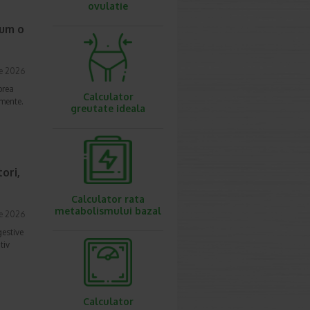
ovulatie
cum o
ie 2026
prea
Calculator
imente.
greutate ideala
ori,
Calculator rata
metabolismului bazal
ie 2026
gestive
tiv
Calculator