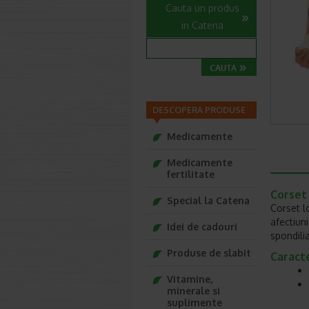
Cauta un produs
in Catena
DESCOPERA PRODUSE
Medicamente
Medicamente
fertilitate
Corset
Special la Catena
Corset l
afectiun
Idei de cadouri
spondilia
Produse de slabit
Caracte
Vitamine,
minerale si
suplimente