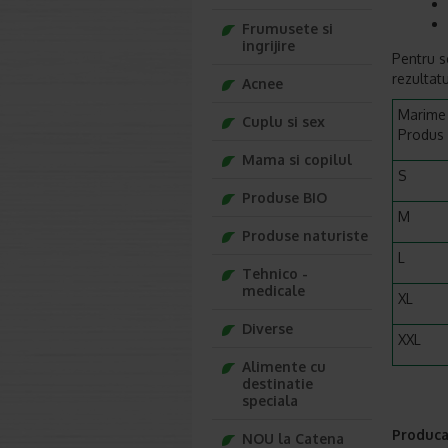
Frumusete si
ingrijire
Pentru se
rezultatu
Acnee
Marime
Cuplu si sex
Produs
Mama si copilul
S
Produse BIO
M
Produse naturiste
L
Tehnico -
medicale
XL
Diverse
XXL
Alimente cu
destinatie
speciala
Produca
NOU la Catena