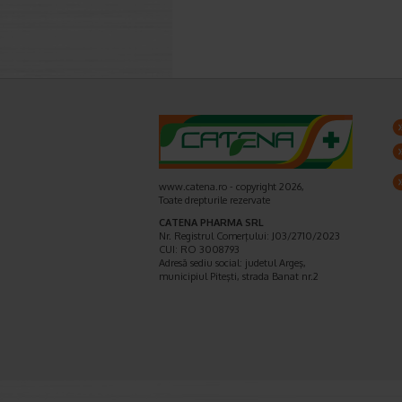
www.catena.ro - copyright 2026,
Toate drepturile rezervate
CATENA PHARMA SRL
Nr. Registrul Comerţului: J03/2710/2023
CUI: RO 3008793
Adresă sediu social: judetul Argeş,
municipiul Piteşti, strada Banat nr.2