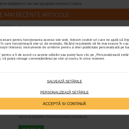
et te asteptam in cea mai apropiata farmacie Catena
E MAI RECENTE ARTICOLE
Cum sa va dezvoltati inteligenta emotionala: m
prin care va puteti imbunatati EQ-ul
Boli neurologice si psihice
necesare pentru funcționarea acestui site web, folosim cookie-uri care ne ajută să î
 în care funcționează site-ul, de exemplu, făcând rezultatele să fie mai exacte în caz
Timp de citire:
4 minute, 39 secunde
6 augus
 noștri folosesc instrumente de urmărire pentru a oferi publicitate personalizată pe ba
Inteligenta emotionala (EQ) se refera la capacitatea de a identifica si
 pentru a fi de acord cu aceste utilizări sau puteți face clic pe „Personalizează setăr
gestiona propriile emotii, precum si emotiile celorlalti. In general, se sp
ial, vă puteți retrage consimțământul pe site-ul nostru în orice moment.
inteligenta emotionala cuprinde cateva abilitati:…
SALVEAZĂ SETĂRILE
Enurezis: cauze, factori declansatori si solutii
PERSONALIZEAZĂ SETĂRILE
Sistem urinar
Timp de citire:
4 minute, 32 secunde
28 iul
ACCEPTĂ SI CONTINUĂ
Enurezisul este termenul medical pentru pierderea accidentala de urina
obicei in timpul somnului. Este o afectiune frecventa atat in randul copii
cat si al adultilor. Enurezisul este considerat…