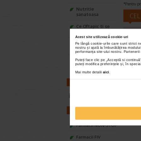
*Pentru pr
Nutritie
sanatoasa
CEL
Ce Oftapic ti se
potriveste
Acest site utilizează cookie-uri
Adora – Adorabili
Pe lângă cookie-urile care sunt strict 
nostru și ajută la îmbunătățirea modului
din prima clipa
performanța site-ului nostru. Partenerii
Puteți face clic pe „Acceptă si continuă”
Seturi cadou
puteți modifica preferințele și, în spec
Baylis&Harding
Mai multe detalii
aici
.
CONTACT
infoline@catena.ro
FARMACII
Farmacii NON-STOP
Farmacii FIV