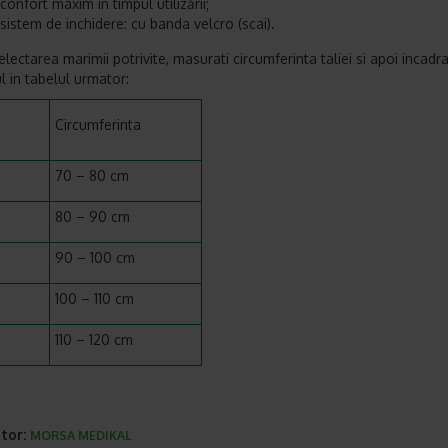
confort maxim în timpul utilizării;
sistem de inchidere: cu banda velcro (scai).
lectarea marimii potrivite, masurati circumferinta taliei si apoi incadra
l in tabelul urmator:
Circumferinta
70 – 80 cm
80 – 90 cm
90 – 100 cm
100 – 110 cm
110 – 120 cm
tor:
MORSA MEDIKAL