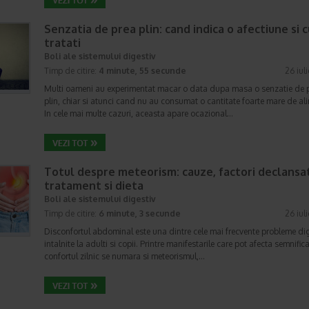
Senzatia de prea plin: cand indica o afectiune si 
tratati
Boli ale sistemului digestiv
Timp de citire:
4 minute, 55 secunde
26 iul
Multi oameni au experimentat macar o data dupa masa o senzatie de 
plin, chiar si atunci cand nu au consumat o cantitate foarte mare de al
In cele mai multe cazuri, aceasta apare ocazional…
Totul despre meteorism: cauze, factori declansat
tratament si dieta
Boli ale sistemului digestiv
Timp de citire:
6 minute, 3 secunde
26 iul
Disconfortul abdominal este una dintre cele mai frecvente probleme di
intalnite la adulti si copii. Printre manifestarile care pot afecta semnifica
confortul zilnic se numara si meteorismul,…