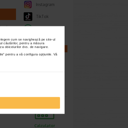
Instagram
TikTok
etode
Whatsapp
nțelegem cum se navighează pe site-ul
ul căutărilor, pentru a măsura
t 2026
za obiceiurilor dvs. de navigare.
CALCULATOARE
ile” pentru a vă configura opțiunile. Vă
une ca
Calculator
sarcina
ie 2026
, de
lor,
Calculator