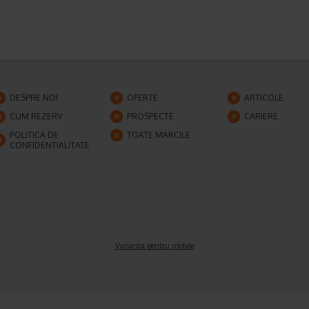
DESPRE NOI
OFERTE
ARTICOLE
CUM REZERV
PROSPECTE
CARIERE
POLITICA DE
TOATE MARCILE
CONFIDENTIALITATE
Varianta pentru mobile