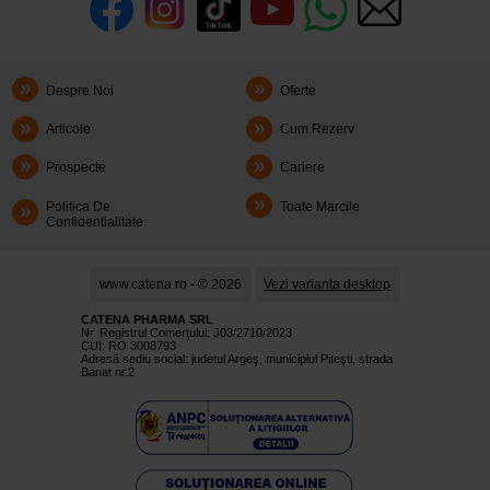
Despre Noi
Oferte
Articole
Cum Rezerv
Prospecte
Cariere
Politica De
Toate Marcile
Confidentialitate
www.catena.ro - © 2026
Vezi varianta desktop
CATENA PHARMA SRL
Nr. Registrul Comerţului: J03/2710/2023
CUI: RO 3008793
Adresă sediu social: judetul Argeş, municipiul Piteşti, strada
Banat nr.2