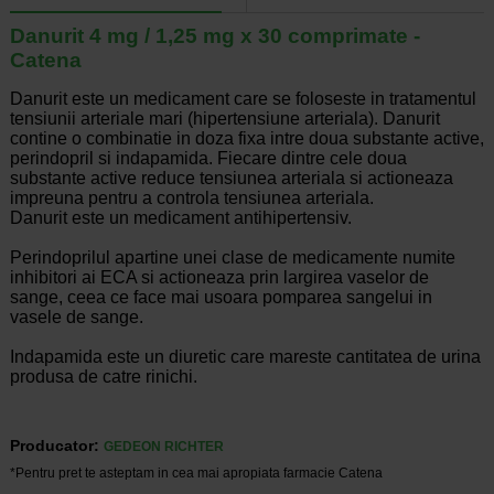
Danurit 4 mg / 1,25 mg x 30 comprimate -
Catena
Danurit este un medicament care se foloseste in tratamentul
tensiunii arteriale mari (hipertensiune arteriala). Danurit
contine o combinatie in doza fixa intre doua substante active,
perindopril si indapamida. Fiecare dintre cele doua
substante active reduce tensiunea arteriala si actioneaza
impreuna pentru a controla tensiunea arteriala.
Danurit este un medicament antihipertensiv.
Perindoprilul apartine unei clase de medicamente numite
inhibitori ai ECA si actioneaza prin largirea vaselor de
sange, ceea ce face mai usoara pomparea sangelui in
vasele de sange.
Indapamida este un diuretic care mareste cantitatea de urina
produsa de catre rinichi.
Producator:
GEDEON RICHTER
*Pentru pret te asteptam in cea mai apropiata farmacie Catena