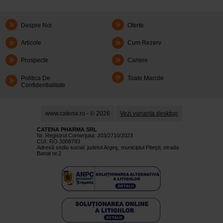
Despre Noi
Oferte
Articole
Cum Rezerv
Prospecte
Cariere
Politica De
Toate Marcile
Confidentialitate
www.catena.ro - © 2026
Vezi varianta desktop
CATENA PHARMA SRL
Nr. Registrul Comerţului: J03/2710/2023
CUI: RO 3008793
Adresă sediu social: judetul Argeş, municipiul Piteşti, strada
Banat nr.2