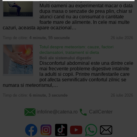
Boli ale sistemului digestiv
Multi oameni au experimentat macar o data
dupa masa o senzatie de prea plin, chiar si
atunci cand nu au consumat o cantitate
foarte mare de alimente. In cele mai multe
cazuri, aceasta apare ocazional…
Timp de citire:
4 minute, 55 secunde
26 iulie 2026
Totul despre meteorism: cauze, factori
declansatori, tratament si dieta
Boli ale sistemului digestiv
Disconfortul abdominal este una dintre cele
mai frecvente probleme digestive intalnite
la adulti si copii. Printre manifestarile care
pot afecta semnificativ confortul zilnic se
numara si meteorismul,…
Timp de citire:
6 minute, 3 secunde
26 iulie 2026
infoline@catena.ro
CallCenter