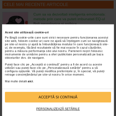
CELE MAI RECENTE ARTICOLE
Cum sa va dezvoltati inteligenta emotionala:
metode prin care va puteti imbunatati EQ-ul
Boli neurologice si psihice
Inteligenta emotionala (EQ) se refera la
capacitatea de a identifica si gestiona
Acest site utilizează cookie-uri
propriile emotii, precum si emotiile celorlalti.
Pe lângă cookie-urile care sunt strict necesare pentru funcționarea acestui
site web, folosim cookie-uri care ne ajută să înțelegem cum se navighează
In general, se spune ca inteligenta
pe site-ul nostru și ajută la îmbunătățirea modului în care funcționează site-
emotionala cuprinde cateva abilitati:…
ul, de exemplu, făcând rezultatele să fie mai exacte în cazul căutărilor,
pentru a măsura performanța site-ului nostru. Partenerii noștri folosesc
instrumente de urmărire pentru a oferi publicitate personalizată pe baza
Timp de citire:
4 minute, 39 secunde
6 august 2026
obiceiurilor dvs. de navigare.
Enurezis: cauze, factori declansatori si solutii
Puteți face clic pe „Acceptă si continuă” pentru a fi de acord cu aceste
Sistem urinar
utilizări sau puteți face clic pe „Personalizează setările” pentru a vă
configura opțiunile. Vă puteți modifica preferințele și, în special, vă puteți
Enurezisul este termenul medical pentru
retrage consimțământul pe site-ul nostru în orice moment.
pierderea accidentala de urina, de obicei in
timpul somnului. Este o afectiune frecventa
Mai multe detalii
aici
.
atat in randul copiilor, cat si al adultilor.
Enurezisul este considerat…
ACCEPTĂ SI CONTINUĂ
Timp de citire:
4 minute, 32 secunde
28 iulie 2026
Senzatia de prea plin: cand indica o afectiune si
PERSONALIZEAZĂ SETĂRILE
cum o tratati