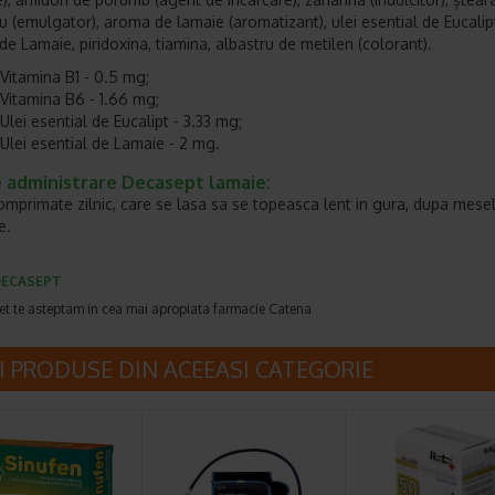
 (emulgator), aroma de lamaie (aromatizant), ulei esential de Eucalipt
de Lamaie, piridoxina, tiamina, albastru de metilen (colorant).
Vitamina B1 - 0.5 mg;
Vitamina B6 - 1.66 mg;
Ulei esential de Eucalipt - 3.33 mg;
Ulei esential de Lamaie - 2 mg.
 administrare Decasept lamaie:
omprimate zilnic, care se lasa sa se topeasca lent in gura, dupa mese
e.
ECASEPT
et te asteptam in cea mai apropiata farmacie Catena
I PRODUSE DIN ACEEASI CATEGORIE