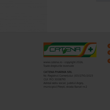
www.catena.ro - copyright 2026,
Toate drepturile rezervate
CATENA PHARMA SRL
Nr. Registrul Comerţului: J03/2710/2023
CUI: RO 3008793
Adresă sediu social: judetul Argeş,
municipiul Piteşti, strada Banat nr.2