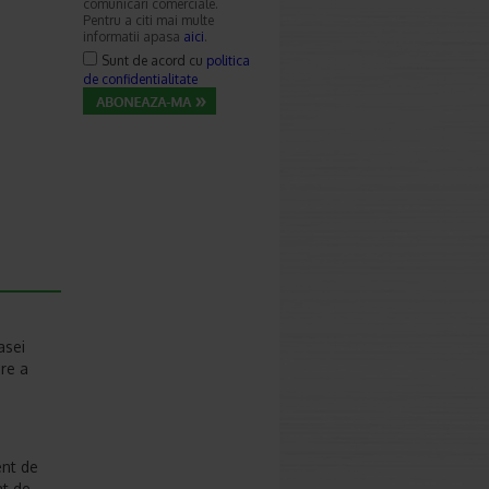
comunicari comerciale.
Pentru a citi mai multe
informatii apasa
aici
.
Sunt de acord cu
politica
de confidentialitate
asei
are a
ent de
at de