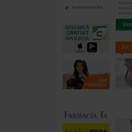
Pulsoxim
Toate farmaciile
masoara 
din sange
AR