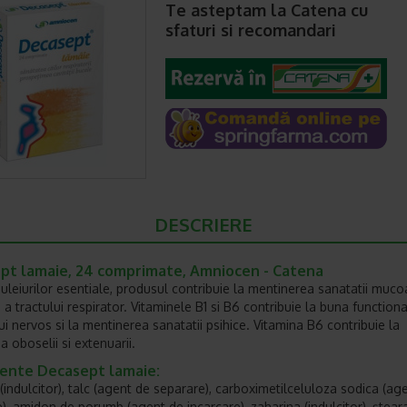
Te asteptam la Catena cu
sfaturi si recomandari
DESCRIERE
pt lamaie, 24 comprimate, Amniocen - Catena
 uleiurilor esentiale, produsul contribuie la mentinerea sanatatii muco
 a tractului respirator. Vitaminele B1 si B6 contribuie la buna function
ui nervos si la mentinerea sanatatii psihice. Vitamina B6 contribuie la
 oboselii si extenuarii.
iente Decasept lamaie:
 (indulcitor), talc (agent de separare), carboximetilceluloza sodica (ag
e), amidon de porumb (agent de incarcare), zaharina (indulcitor), ștear