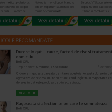
etru medical profesional
Naturalis ImunoSuport Manuka
Zerostat VT Spacer este u
concentratia de oxigen
este un supliment alimentar sub
dispozitiv medical care es
 si pulsul. Folosire pe…
forma de comprimate…
utilizat in combinatie c
TICOLE RECOMANDATE
Durere in gat – cauze, factori de risc si tratament
domiciliu
Boli ORL
Timp de citire:
6 minute, 46 secunde
8 octombr
O durere in gat este cauzata de iritarea acestuia. Aceasta durere in gat
agraveaza de cele mai multe ori atunci cand inghititi. In majoritatea caz
durerea in gat este produsa de o infectie virala,…
Raguseala si afectiunile pe care le semnaleaza
Boli ORL