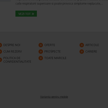
caile respiratorii superioare si poate provoca simptome neplacute,…
DESPRE NOI
OFERTE
ARTICOLE
CUM REZERV
PROSPECTE
CARIERE
POLITICA DE
TOATE MARCILE
CONFIDENTIALITATE
Varianta pentru mobile