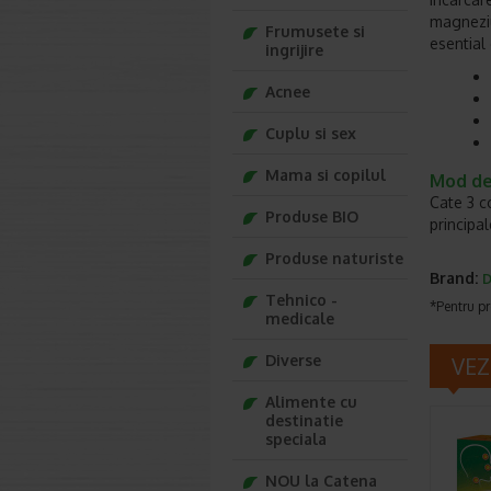
magneziu
Frumusete si
esential 
ingrijire
Acnee
Cuplu si sex
Mama si copilul
Mod de
Cate 3 c
Produse BIO
principal
Produse naturiste
Brand:
D
Tehnico -
*Pentru pr
medicale
Diverse
VEZ
Alimente cu
destinatie
speciala
NOU la Catena