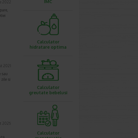
IMC
ie 2022
pare,
tiei
Calculator
hidratare optima
st 2021
e sau
zile si
Calculator
greutate bebelusi
t 2025
Calculator
aza