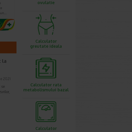
ovulatie
n
te
u un…
Calculator
greutate ideala
 la
ie 2021
Calculator rata
 se
metabolismului bazal
urilor,
Calculator