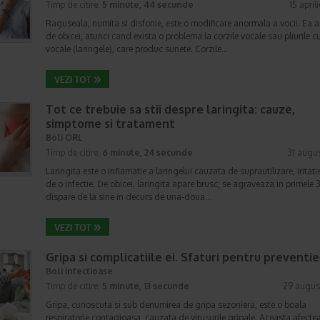
Timp de citire:
5 minute, 44 secunde
15 april
Raguseala, numita si disfonie, este o modificare anormala a vocii. Ea a
de obicei, atunci cand exista o problema la corzile vocale sau pliurile cu
vocale (laringele), care produc sunete. Corzile…
Tot ce trebuie sa stii despre laringita: cauze,
simptome si tratament
Boli ORL
Timp de citire:
6 minute, 24 secunde
31 augu
Laringita este o inflamatie a laringelui cauzata de suprautilizare, iritati
de o infectie. De obicei, laringita apare brusc, se agraveaza in primele 3 
dispare de la sine in decurs de una-doua…
Gripa si complicatiile ei. Sfaturi pentru preventie
Boli infectioase
Timp de citire:
5 minute, 13 secunde
29 augus
Gripa, cunoscuta si sub denumirea de gripa sezoniera, este o boala
respiratorie contagioasa, cauzata de virusurile gripale. Aceasta afecte