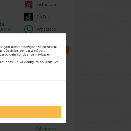
Instagram
TikTok
te
S50 X
Whatsapp
anta –
nțelegem cum se navighează pe site-ul
CALCULATOARE
ul căutărilor, pentru a măsura
…
za obiceiurilor dvs. de navigare.
ile” pentru a vă configura opțiunile. Vă
Calculator
sarcina
cer
ate
Calculator