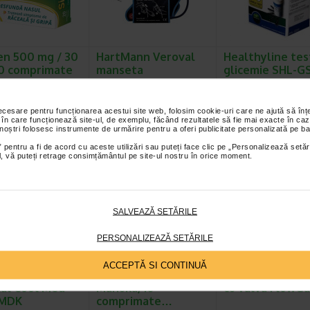
en 500 mg / 30
HartMann Veroval
Healthyline tes
0 comprimate
manseta
glicemie SHL-G
e, Fildas
tensiometru duo…
50 bucati
: Sinufen, doze si mod
Manseta special conceputa
Beneficii Healthyline teste
strare Adulti (inclusiv
pentru tensiometrul duo control
glicemie SHL-GS5: Sigur
necesare pentru funcționarea acestui site web, folosim cookie-uri care ne ajută să î
 în care funcționează site-ul, de exemplu, făcând rezultatele să fie mai exacte în caz
) si adolescenti peste 12…
L. Cu ajutorul mansetei si…
Lamelele test SHL-GS50
 noștri folosesc instrumente de urmărire pentru a oferi publicitate personalizată pe ba
 pentru a fi de acord cu aceste utilizări sau puteți face clic pe „Personalizează setăr
ial, vă puteți retrage consimțământul pe site-ul nostru în orice moment.
SALVEAZĂ SETĂRILE
PERSONALIZEAZĂ SETĂRILE
ACCEPTĂ SI CONTINUĂ
ximetru
ImunoSuport
ZerostatVT spa
al Cool Med
Manuka, 10
cu valva FlowG
IMDK
comprimate…