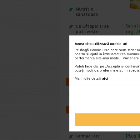
Nutritie
sanatoasa
Sinuf
Ce Oftapic ti se
mg, 2
potriveste
filmat
Adora – Adorabili
Acest site utilizează cookie-uri
Descriere
din prima clipa
de admini
Pe lângă cookie-urile care sunt strict 
nostru și ajută la îmbunătățirea modului
varstnici
performanța site-ului nostru. Partenerii
Seturi cadou
Baylis&Harding
Puteți face clic pe „Acceptă si continuă”
puteți modifica preferințele și, în spec
Mai multe detalii
aici
.
CONTACT
infoline@catena.ro
FARMACII
Pulso
Farmacii NON-STOP
medic
Plus 
Farmacii FIV