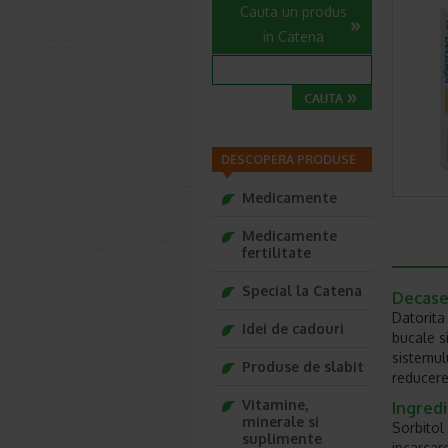
Cauta un produs
in Catena
DESCOPERA PRODUSE
Medicamente
Medicamente
fertilitate
Special la Catena
Decase
Datorita
Idei de cadouri
bucale si
sistemul
Produse de slabit
reducerea
Vitamine,
Ingred
minerale si
Sorbitol
suplimente
incarcar