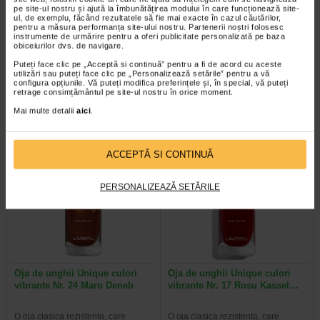
pe site-ul nostru și ajută la îmbunătățirea modului în care funcționează site-
ul, de exemplu, făcând rezultatele să fie mai exacte în cazul căutărilor,
pentru a măsura performanța site-ului nostru. Partenerii noștri folosesc
Oja de unghii Nuante naturale
Oja de unghii Nuante naturale
instrumente de urmărire pentru a oferi publicitate personalizată pe baza
obiceiurilor dvs. de navigare.
Nr. 33 Maro Sutter, LAVERTU
Nr. 35 Oranj Delbard, LAVERTU
Puteți face clic pe „Acceptă si continuă” pentru a fi de acord cu aceste
utilizări sau puteți face clic pe „Personalizează setările” pentru a vă
O oja clasica rezistenta, care
O oja clasica rezistenta, care
configura opțiunile. Vă puteți modifica preferințele și, în special, vă puteți
creeaza o stralucire fabuloasa cu
creeaza o stralucire fabuloasa cu
retrage consimțământul pe site-ul nostru în orice moment.
fiecare strat. Culoarea sa intensa…
fiecare strat. Culoarea sa intensa…
Mai multe detalii
aici
.
ACCEPTĂ SI CONTINUĂ
Plătești 2, primești 3
Plătești 2, primești 3
PERSONALIZEAZĂ SETĂRILE
Oja de unghii Unique culori
Oja de unghii Unique culori
vibrante Nr. 24 Maro Deneb
vibrante Nr. 17 Rosu Kassel…
O oja clasica rezistenta, care
O oja clasica rezistenta, care