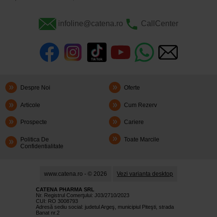
infoline@catena.ro
CallCenter
Despre Noi
Oferte
Articole
Cum Rezerv
Prospecte
Cariere
Politica De
Toate Marcile
Confidentialitate
www.catena.ro - © 2026
Vezi varianta desktop
CATENA PHARMA SRL
Nr. Registrul Comerţului: J03/2710/2023
CUI: RO 3008793
Adresă sediu social: judetul Argeş, municipiul Piteşti, strada
Banat nr.2