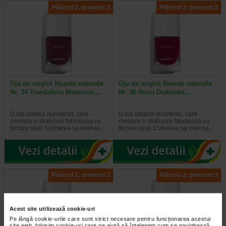
Plătești 2, primești 3
Plătești 2, primești 3
Oja de unghii Nuante naturale
Oja de unghii Nuante naturale
Nr. 34 Trandafiriu Metanoia…
Nr. 36 Rosu Diablotin…
O oja clasica rezistenta, care
O oja clasica rezistenta, care
creeaza o stralucire fabuloasa cu
creeaza o stralucire fabuloasa cu
fiecare strat. Culoarea sa intensa…
fiecare strat. Culoarea sa intensa…
Plătești 2, primești 3
Plătești 2, primești 3
Acest site utilizează cookie-uri
Pe lângă cookie-urile care sunt strict necesare pentru funcționarea acestui
site web, folosim cookie-uri care ne ajută să înțelegem cum se navighează