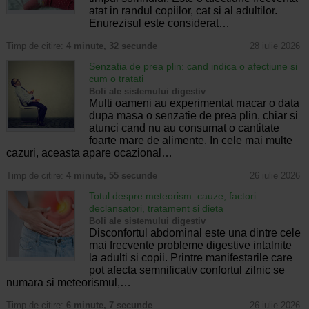
atat in randul copiilor, cat si al adultilor.
Enurezisul este considerat…
Timp de citire:
4 minute, 32 secunde
28 iulie 2026
Senzatia de prea plin: cand indica o afectiune si
cum o tratati
Boli ale sistemului digestiv
Multi oameni au experimentat macar o data
dupa masa o senzatie de prea plin, chiar si
atunci cand nu au consumat o cantitate
foarte mare de alimente. In cele mai multe
cazuri, aceasta apare ocazional…
Timp de citire:
4 minute, 55 secunde
26 iulie 2026
Totul despre meteorism: cauze, factori
declansatori, tratament si dieta
Boli ale sistemului digestiv
Disconfortul abdominal este una dintre cele
mai frecvente probleme digestive intalnite
la adulti si copii. Printre manifestarile care
pot afecta semnificativ confortul zilnic se
numara si meteorismul,…
Timp de citire:
6 minute, 7 secunde
26 iulie 2026