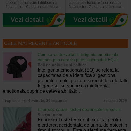
creeaza o stralucire fabuloasa cu
creeaza o stralucire fabuloasa cu
fiecare strat. Culoarea sa intensa…
fiecare strat. Culoarea sa intensa…
CELE MAI RECENTE ARTICOLE
Cum sa va dezvoltati inteligenta emotionala:
metode prin care va puteti imbunatati EQ-ul
Boli neurologice si psihice
Inteligenta emotionala (EQ) se refera la
capacitatea de a identifica si gestiona
propriile emotii, precum si emotiile celorlalti.
In general, se spune ca inteligenta
emotionala cuprinde cateva abilitati:…
Timp de citire:
4 minute, 30 secunde
5 august 2026
Enurezis: cauze, factori declansatori si solutii
Sistem urinar
Enurezisul este termenul medical pentru
pierderea accidentala de urina, de obicei in
timpul somnului. Este o afectiune frecventa