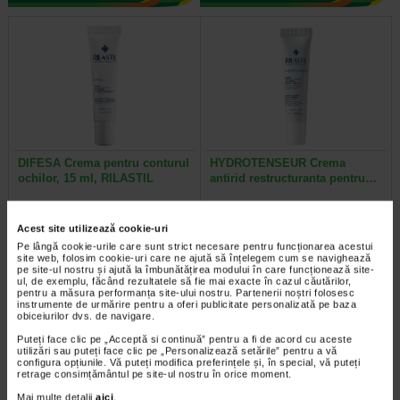
DIFESA Crema pentru conturul
HYDROTENSEUR Crema
ochilor, 15 ml, RILASTIL
antirid restructuranta pentru…
Produs dermatocosmetic special
Crema concentrata, restructuranta,
Acest site utilizează cookie-uri
formulat pentru pielea sensibila,
ce reduce ridurile, pungile de sub
reactiva si predispusa la alergii…
ochi si cearcanele. Formula sa…
Pe lângă cookie-urile care sunt strict necesare pentru funcționarea acestui
site web, folosim cookie-uri care ne ajută să înțelegem cum se navighează
pe site-ul nostru și ajută la îmbunătățirea modului în care funcționează site-
ul, de exemplu, făcând rezultatele să fie mai exacte în cazul căutărilor,
pentru a măsura performanța site-ului nostru. Partenerii noștri folosesc
instrumente de urmărire pentru a oferi publicitate personalizată pe baza
obiceiurilor dvs. de navigare.
Plătești 2, primești 3
Plătești 2, primești 3
Puteți face clic pe „Acceptă si continuă” pentru a fi de acord cu aceste
utilizări sau puteți face clic pe „Personalizează setările” pentru a vă
configura opțiunile. Vă puteți modifica preferințele și, în special, vă puteți
retrage consimțământul pe site-ul nostru în orice moment.
Mai multe detalii
aici
.