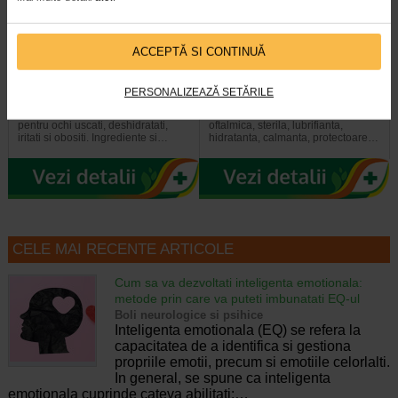
ACCEPTĂ SI CONTINUĂ
Picaturi de ochi Oftapic
Picaturi de ochi Oftapic
Intensive, 10 ml, ASSISTA
Allergy, 10 ml, ASSISTA
PERSONALIZEAZĂ SETĂRILE
Picaturi oftalmice Assista Intensive
Oftapic Allergy este o solutie
pentru ochi uscati, deshidratati,
oftalmica, sterila, lubrifianta,
iritati si obositi. Ingrediente si…
hidratanta, calmanta, protectoare…
CELE MAI RECENTE ARTICOLE
Cum sa va dezvoltati inteligenta emotionala:
metode prin care va puteti imbunatati EQ-ul
Boli neurologice si psihice
Inteligenta emotionala (EQ) se refera la
capacitatea de a identifica si gestiona
propriile emotii, precum si emotiile celorlalti.
In general, se spune ca inteligenta
emotionala cuprinde cateva abilitati:…