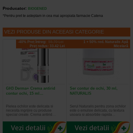
Producator:
BIOGENED
*Pentru pret te asteptam in cea mai apropiata farmacie Catena
VEZI PRODUSE DIN ACEEASI CATEGORIE
-40% Preț întreg:
55,70 Lei
1 + 50% red. Naturalis Apă
Preț redus: 33.42 Lei
Micelară
GH3 Derma+ Crema antirid
Ser contur de ochi, 30 ml,
contur ochi, 15 ml…
NATURALIS
Pielea ochilor este delicata si
Serul Naturalis pentru zona ochilor
necesita ingrijire cu produse
este o emulsie delicata, cu textura
special create. Crema antirid…
usoara si absorbtie rapida…