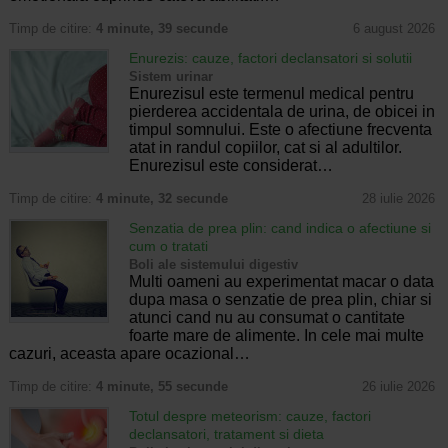
Timp de citire:
4 minute, 39 secunde
6 august 2026
Enurezis: cauze, factori declansatori si solutii
Sistem urinar
Enurezisul este termenul medical pentru
pierderea accidentala de urina, de obicei in
timpul somnului. Este o afectiune frecventa
atat in randul copiilor, cat si al adultilor.
Enurezisul este considerat…
Timp de citire:
4 minute, 32 secunde
28 iulie 2026
Senzatia de prea plin: cand indica o afectiune si
cum o tratati
Boli ale sistemului digestiv
Multi oameni au experimentat macar o data
dupa masa o senzatie de prea plin, chiar si
atunci cand nu au consumat o cantitate
foarte mare de alimente. In cele mai multe
cazuri, aceasta apare ocazional…
Timp de citire:
4 minute, 55 secunde
26 iulie 2026
Totul despre meteorism: cauze, factori
declansatori, tratament si dieta