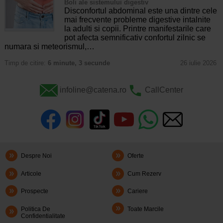
Boli ale sistemului digestiv
Disconfortul abdominal este una dintre cele
mai frecvente probleme digestive intalnite
la adulti si copii. Printre manifestarile care
pot afecta semnificativ confortul zilnic se
numara si meteorismul,…
Timp de citire:
6 minute, 3 secunde
26 iulie 2026
infoline@catena.ro
CallCenter
Despre Noi
Oferte
Articole
Cum Rezerv
Prospecte
Cariere
Politica De
Toate Marcile
Confidentialitate