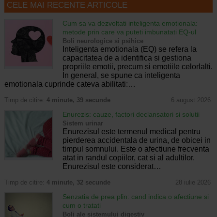
CELE MAI RECENTE ARTICOLE
Cum sa va dezvoltati inteligenta emotionala:
metode prin care va puteti imbunatati EQ-ul
Boli neurologice si psihice
Inteligenta emotionala (EQ) se refera la
capacitatea de a identifica si gestiona
propriile emotii, precum si emotiile celorlalti.
In general, se spune ca inteligenta
emotionala cuprinde cateva abilitati:…
Timp de citire:
4 minute, 39 secunde
6 august 2026
Enurezis: cauze, factori declansatori si solutii
Sistem urinar
Enurezisul este termenul medical pentru
pierderea accidentala de urina, de obicei in
timpul somnului. Este o afectiune frecventa
atat in randul copiilor, cat si al adultilor.
Enurezisul este considerat…
Timp de citire:
4 minute, 32 secunde
28 iulie 2026
Senzatia de prea plin: cand indica o afectiune si
cum o tratati
Boli ale sistemului digestiv