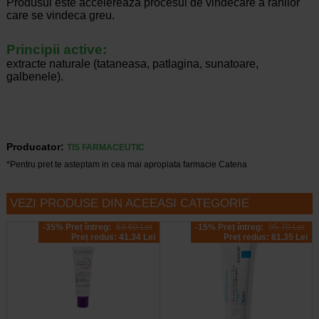
Produsul este accelereaza procesul de vindecare a ranilor
care se vindeca greu.
Principii active:
extracte naturale (tataneasa, patlagina, sunatoare,
galbenele).
Producator:
TIS FARMACEUTIC
*Pentru pret te asteptam in cea mai apropiata farmacie Catena
VEZI PRODUSE DIN ACEEASI CATEGORIE
-35% Preț întreg:
63.60 Lei
-15% Preț întreg:
95.70 Lei
Preț redus: 41.34 Lei
Preț redus: 81.35 Lei