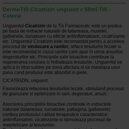
DermoTIS Cicatrizin unguent x 50ml TIS -
Catena
Unguentul
Cicatrizin
de la Tis Farmaceutic este un produs
pe baza de extracte naturale de tataneasa, musetel,
galbenele, sunatoare cu efecte antiinflamatoare, cicatrizante
etc. Unguentul Cicatrizin este recomandat pentru a accelera
procesul de
vindecare a ranilor
, reface tesuturile lezate si
este recomandat in cazul ranilor care apar in urma arsurilor,
degeraturilor etc. Principiile sale bioactive contribuie la
regenerarea celulara si hidrateaza tesuturile. Unguentul se
aplica in strat subtire pe zona afectata si se maseaza usor
pana cand produsul este absorbit in piele.
CICATRIZIN, unguent
Favorizeaza refacerea tesuturilor lezate, stimuland procesul
de granulare si epitelizare in rani, degeraturi, arsuri.
Asocierea principiilor bioactive continute in extractele
naturale (tataneasa, sunatoare, patlagina, galbenele)
confera produsului calitati terapeutice caracteristice:
antiinflamatorii, cicatrizante si stimuleaza procesul de
reepitelizare al tesuturilor.