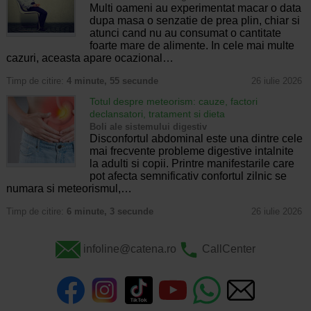
Multi oameni au experimentat macar o data
dupa masa o senzatie de prea plin, chiar si
atunci cand nu au consumat o cantitate
foarte mare de alimente. In cele mai multe
cazuri, aceasta apare ocazional…
Timp de citire:
4 minute, 55 secunde
26 iulie 2026
Totul despre meteorism: cauze, factori
declansatori, tratament si dieta
Boli ale sistemului digestiv
Disconfortul abdominal este una dintre cele
mai frecvente probleme digestive intalnite
la adulti si copii. Printre manifestarile care
pot afecta semnificativ confortul zilnic se
numara si meteorismul,…
Timp de citire:
6 minute, 3 secunde
26 iulie 2026
infoline@catena.ro
CallCenter