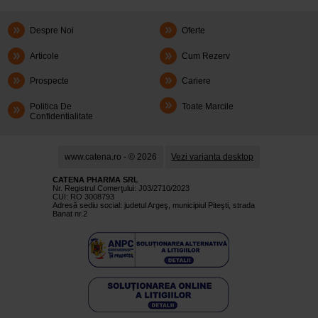
Despre Noi
Oferte
Articole
Cum Rezerv
Prospecte
Cariere
Politica De
Toate Marcile
Confidentialitate
www.catena.ro - © 2026
Vezi varianta desktop
CATENA PHARMA SRL
Nr. Registrul Comerţului: J03/2710/2023
CUI: RO 3008793
Adresă sediu social: judetul Argeş, municipiul Piteşti, strada
Banat nr.2