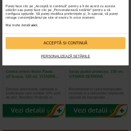
reparatoare cu indicatii multiple…
Filler reprezinta o solutie antirid…
Puteți face clic pe „Acceptă si continuă” pentru a fi de acord cu aceste
utilizări sau puteți face clic pe „Personalizează setările” pentru a vă
configura opțiunile. Vă puteți modifica preferințele și, în special, vă puteți
retrage consimțământul pe site-ul nostru în orice moment.
Mai multe detalii
aici
.
Al 2-lea la jumătate de preț
Al 2-lea la jumătate de preț
ACCEPTĂ SI CONTINUĂ
PERSONALIZEAZĂ SETĂRILE
Crema eritem fesier Pasta
Spray pudra protector, 150 ml,
all’Acqua, 100 ml, VITAMIN…
VITAMIN DERMINA
Emulsie absorbanta, calmanta si
Recomandat in cazul transpiratiei
protectoare care contine 10% oxid
excesive si a mirosurilor neplacute,
de zinc. Beneficii: Protectie si…
cauzate de transpiratie…