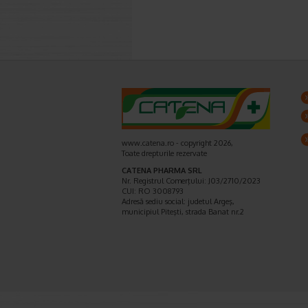
www.catena.ro - copyright 2026,
Toate drepturile rezervate
CATENA PHARMA SRL
Nr. Registrul Comerţului: J03/2710/2023
CUI: RO 3008793
Adresă sediu social: judetul Argeş,
municipiul Piteşti, strada Banat nr.2