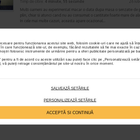
Timp de citire:
4 minute, 55 secunde
26 iul
Multi oameni au experimentat macar o data dupa masa o senzatie de 
plin, chiar si atunci cand nu au consumat o cantitate foarte mare de al
In cele mai multe cazuri, aceasta apare ocazional…
necesare pentru funcționarea acestui site web, folosim cookie-uri care ne ajută să î
Totul despre meteorism: cauze, factori declansat
 în care funcționează site-ul, de exemplu, făcând rezultatele să fie mai exacte în caz
 noștri folosesc instrumente de urmărire pentru a oferi publicitate personalizată pe ba
tratament si dieta
 pentru a fi de acord cu aceste utilizări sau puteți face clic pe „Personalizează setăr
Boli ale sistemului digestiv
ial, vă puteți retrage consimțământul pe site-ul nostru în orice moment.
Timp de citire:
6 minute, 3 secunde
26 iul
Disconfortul abdominal este una dintre cele mai frecvente probleme di
intalnite la adulti si copii. Printre manifestarile care pot afecta semnifica
confortul zilnic se numara si meteorismul,…
SALVEAZĂ SETĂRILE
PERSONALIZEAZĂ SETĂRILE
ACCEPTĂ SI CONTINUĂ