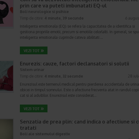
prin care va puteti imbunatati EQ-ul
Boli neurologice si psihice
Timp de citire:
4 minute, 39 secunde
6 augus
Inteligenta emotionala (EQ) se refera la capacitatea de a identifica si
gestiona propriile emotii, precum si emotiile celorlalti. In general, se sp
inteligenta emotionala cuprinde cateva abilitati:…
Enurezis: cauze, factori declansatori si solutii
Sistem urinar
Timp de citire:
4 minute, 32 secunde
28 iul
Enurezisul este termenul medical pentru pierderea accidentala de urina
obicei in timpul somnului. Este o afectiune frecventa atat in randul copii
cat si al adultilor. Enurezisul este considerat…
Senzatia de prea plin: cand indica o afectiune si 
tratati
Boli ale sistemului digestiv