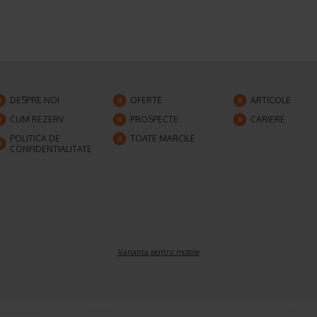
DESPRE NOI
OFERTE
ARTICOLE
CUM REZERV
PROSPECTE
CARIERE
POLITICA DE
TOATE MARCILE
CONFIDENTIALITATE
Varianta pentru mobile