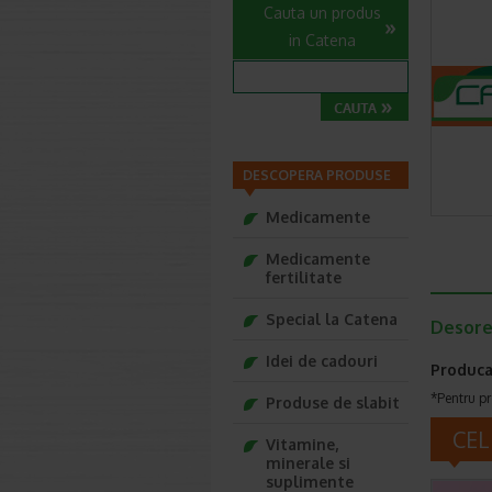
Cauta un produs
in Catena
DESCOPERA PRODUSE
Medicamente
Medicamente
fertilitate
Special la Catena
Desorel
Idei de cadouri
Produca
*Pentru pr
Produse de slabit
CEL
Vitamine,
minerale si
suplimente