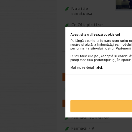
Nutritie
sanatoasa
Ce Oftapic ti se
potriveste
Acest site utilizează cookie-uri
Adora – Adorabili
Pe lângă cookie-urile care sunt strict 
nostru și ajută la îmbunătățirea modului
din prima clipa
performanța site-ului nostru. Partenerii
Puteți face clic pe „Acceptă si continuă”
Seturi cadou
puteți modifica preferințele și, în spec
Baylis&Harding
Mai multe detalii
aici
.
CONTACT
infoline@catena.ro
FARMACII
Farmacii NON-STOP
Farmacii FIV