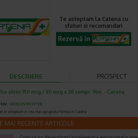
Te asteptam la Catena cu
sfaturi si recomandari
DESCRIERE
PROSPECT
le zilnic 150 mcg / 30 mcg x 28 compr. film. - Catena
tor:
GEDEON RICHTER
et te asteptam in cea mai apropiata farmacie Catena
E MAI RECENTE ARTICOLE
Cum sa va dezvoltati inteligenta emotionala: m