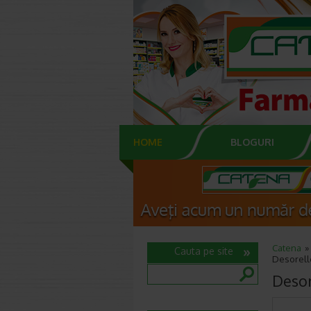
HOME
BLOGURI
Catena
Cauta pe site
Desorelle
Desore