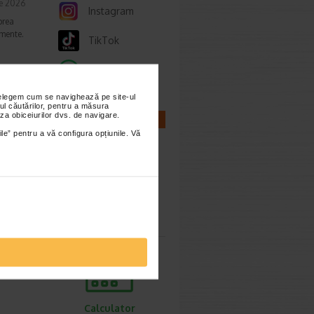
ie 2026
Instagram
prea
imente.
TikTok
Whatsapp
nțelegem cum se navighează pe site-ul
ori,
ul căutărilor, pentru a măsura
za obiceiurilor dvs. de navigare.
CALCULATOARE
ile” pentru a vă configura opțiunile. Vă
ie 2026
gestive
tiv
Calculator
sarcina
Calculator