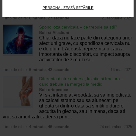
intalnita la sportivi si la persoanele active.
…
PERSONALIZEAZĂ SETĂRILE
Timp de citire:
6 minute, 27 secunde
21 februarie 2025
Spondiloza cervicala – ce trebuie sa stii?
Boli si Afectiuni
Chiar daca nu face parte din categoria unor
afectiuni grave, cu spondiloza cervicala nu
e de glumit. Aceasta reprezinta o cauza
importanta de disconfort, cu impact asupra
activitatilor de zi cu zi si…
Timp de citire:
6 minute, 42 secunde
14 mai 2021
Diferenta dintre entorsa, luxatie si fractura –
cand trebuie sa mergeti la medic
Boli ortopedice
Vi s-a intamplat vreodata sa va impiedicati,
sa calcati stramb sau sa alunecati pe
gheata si dintr-o data sa simtiti o durere
ascutita in glezna, sau in mana, daca ati
vrut sa amortizati caderea prin…
Timp de citire:
4 minute, 46 secunde
24 octombrie 2025