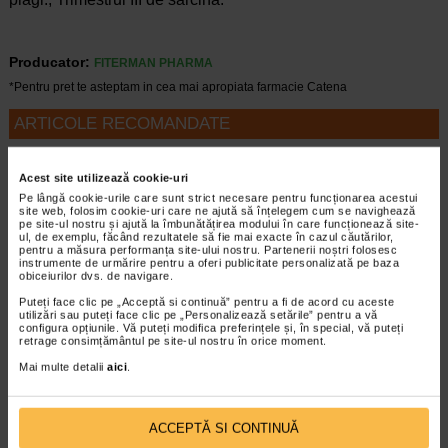
Producator:
FITERMAN PHARMA
*Pentru pret te asteptam in cea mai apropiata farmacie Catena
ARTICOLE RECOMANDATE
Artrita degenerativa nu va da pace? Aflati ce
solutii recomanda specialistii
Acest site utilizează cookie-uri
Boli ortopedice
Pe lângă cookie-urile care sunt strict necesare pentru funcționarea acestui
site web, folosim cookie-uri care ne ajută să înțelegem cum se navighează
Artrita este un termen generic care descrie
pe site-ul nostru și ajută la îmbunătățirea modului în care funcționează site-
bolile care afecteaza articulatiile unei
ul, de exemplu, făcând rezultatele să fie mai exacte în cazul căutărilor,
persoane. Artrita degenerativa, cunoscuta si
pentru a măsura performanța site-ului nostru. Partenerii noștri folosesc
instrumente de urmărire pentru a oferi publicitate personalizată pe baza
sub numele de osteoartrita, este o forma de
obiceiurilor dvs. de navigare.
artrita care se dezvolta din…
Puteți face clic pe „Acceptă si continuă” pentru a fi de acord cu aceste
utilizări sau puteți face clic pe „Personalizează setările” pentru a vă
Timp de citire:
4 minute, 43 secunde
3 decembrie 2025
configura opțiunile. Vă puteți modifica preferințele și, în special, vă puteți
retrage consimțământul pe site-ul nostru în orice moment.
Tendinita patelara: ce este, tratament si exercitii
Boli ortopedice
Mai multe detalii
aici
.
Tendinita patelara, cunoscuta si sub
denumirea de genunchiul saritorului si
tendinita rotuliana, este o afectiune
ACCEPTĂ SI CONTINUĂ
degenerativa a tendonului patelar, frecvent