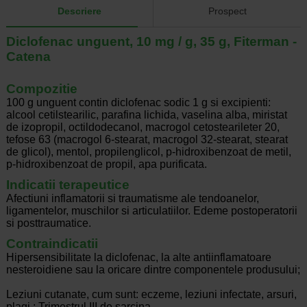
Descriere
Prospect
Diclofenac unguent, 10 mg / g, 35 g, Fiterman -
Catena
Compozitie
100 g unguent contin diclofenac sodic 1 g si excipienti:
alcool cetilstearilic, parafina lichida, vaselina alba, miristat
de izopropil, octildodecanol, macrogol cetostearileter 20,
tefose 63 (macrogol 6-stearat, macrogol 32-stearat, stearat
de glicol), mentol, propilenglicol, p-hidroxibenzoat de metil,
p-hidroxibenzoat de propil, apa purificata.
Indicatii terapeutice
Afectiuni inflamatorii si traumatisme ale tendoanelor,
ligamentelor, muschilor si articulatiilor. Edeme postoperatorii
si posttraumatice.
Contraindicatii
Hipersensibilitate la diclofenac, la alte antiinflamatoare
nesteroidiene sau la oricare dintre componentele produsului;
Leziuni cutanate, cum sunt: eczeme, leziuni infectate, arsuri,
plagi.; Trimestrul III de sarcina.