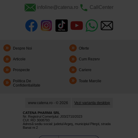
infoline@catena.ro
CallCenter
Despre Noi
Oferte
Articole
Cum Rezerv
Prospecte
Cariere
Politica De
Toate Marcile
Confidentialitate
www.catena.ro - © 2026
Vezi varianta desktop
CATENA PHARMA SRL
Nr. Registrul Comerţului: J03/2710/2023
CUI: RO 3008793
Adresă sediu social: judetul Argeş, municipiul Piteşti, strada
Banat nr.2