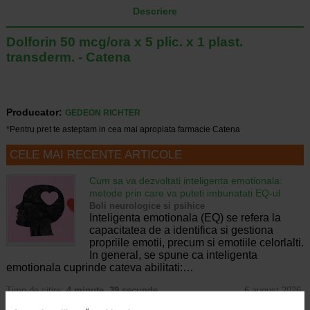
Descriere
Dolforin 50 mcg/ora x 5 plic. x 1 plast.
transderm. - Catena
Producator:
GEDEON RICHTER
*Pentru pret te asteptam in cea mai apropiata farmacie Catena
CELE MAI RECENTE ARTICOLE
Cum sa va dezvoltati inteligenta emotionala:
metode prin care va puteti imbunatati EQ-ul
Boli neurologice si psihice
Inteligenta emotionala (EQ) se refera la
capacitatea de a identifica si gestiona
propriile emotii, precum si emotiile celorlalti.
In general, se spune ca inteligenta
emotionala cuprinde cateva abilitati:…
Timp de citire:
4 minute, 39 secunde
6 august 2026