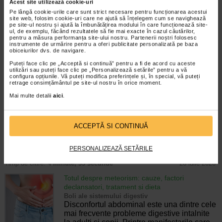
Enurezis: cauze, factori declansatori si solutii
Acest site utilizează cookie-uri
Sistem urinar
Pe lângă cookie-urile care sunt strict necesare pentru funcționarea acestui
Enurezisul este termenul medical pentru
site web, folosim cookie-uri care ne ajută să înțelegem cum se navighează
pe site-ul nostru și ajută la îmbunătățirea modului în care funcționează site-
pierderea accidentala de urina, de obicei in
ul, de exemplu, făcând rezultatele să fie mai exacte în cazul căutărilor,
timpul somnului. Este o afectiune frecventa
pentru a măsura performanța site-ului nostru. Partenerii noștri folosesc
atat in randul copiilor, cat si al adultilor.
instrumente de urmărire pentru a oferi publicitate personalizată pe baza
obiceiurilor dvs. de navigare.
Enurezisul este considerat…
Puteți face clic pe „Acceptă si continuă” pentru a fi de acord cu aceste
Timp de citire:
4 minute, 32 secunde
28 iulie 2026
utilizări sau puteți face clic pe „Personalizează setările” pentru a vă
configura opțiunile. Vă puteți modifica preferințele și, în special, vă puteți
retrage consimțământul pe site-ul nostru în orice moment.
Senzatia de prea plin: cand indica o afectiune si
cum o tratati
Mai multe detalii
aici
.
Boli ale sistemului digestiv
Multi oameni au experimentat macar o data
dupa masa o senzatie de prea plin, chiar si
ACCEPTĂ SI CONTINUĂ
atunci cand nu au consumat o cantitate
foarte mare de alimente. In cele mai multe
cazuri, aceasta apare ocazional…
PERSONALIZEAZĂ SETĂRILE
Timp de citire:
4 minute, 55 secunde
26 iulie 2026
Totul despre meteorism: cauze, factori
declansatori, tratament si dieta
Boli ale sistemului digestiv
Disconfortul abdominal este una dintre cele
mai frecvente probleme digestive intalnite