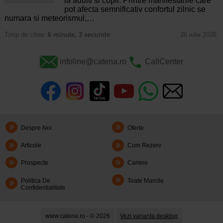
la adulti si copii. Printre manifestarile care
pot afecta semnificativ confortul zilnic se
numara si meteorismul,…
Timp de citire:
6 minute, 3 secunde
26 iulie 2026
infoline@catena.ro
CallCenter
Despre Noi
Oferte
Articole
Cum Rezerv
Prospecte
Cariere
Politica De
Toate Marcile
Confidentialitate
www.catena.ro - © 2026
Vezi varianta desktop