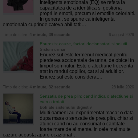
Inteligenta emotionala (EQ) se refera la
capacitatea de a identifica si gestiona
propriile emotii, precum si emotiile celorlalti.
In general, se spune ca inteligenta
emotionala cuprinde cateva abilitati:…
Timp de citire:
4 minute, 39 secunde
6 august 2026
Enurezis: cauze, factori declansatori si solutii
Sistem urinar
Enurezisul este termenul medical pentru
pierderea accidentala de urina, de obicei in
timpul somnului. Este o afectiune frecventa
atat in randul copiilor, cat si al adultilor.
Enurezisul este considerat…
Timp de citire:
4 minute, 32 secunde
28 iulie 2026
Senzatia de prea plin: cand indica o afectiune si
cum o tratati
Boli ale sistemului digestiv
Multi oameni au experimentat macar o data
dupa masa o senzatie de prea plin, chiar si
atunci cand nu au consumat o cantitate
foarte mare de alimente. In cele mai multe
cazuri, aceasta apare ocazional…