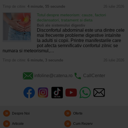
Timp de citire:
4 minute, 55 secunde
26 iulie 2026
Totul despre meteorism: cauze, factori
declansatori, tratament si dieta
Boli ale sistemului digestiv
Disconfortul abdominal este una dintre cele
mai frecvente probleme digestive intalnite
la adulti si copii. Printre manifestarile care
pot afecta semnificativ confortul zilnic se
numara si meteorismul,…
Timp de citire:
6 minute, 3 secunde
26 iulie 2026
infoline@catena.ro
CallCenter
Despre Noi
Oferte
Articole
Cum Rezerv