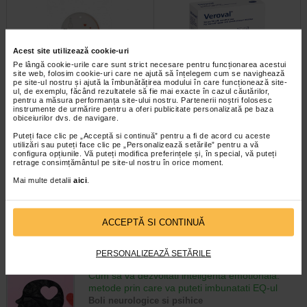
Acest site utilizează cookie-uri
Pe lângă cookie-urile care sunt strict necesare pentru funcționarea acestui
site web, folosim cookie-uri care ne ajută să înțelegem cum se navighează
pe site-ul nostru și ajută la îmbunătățirea modului în care funcționează site-
ul, de exemplu, făcând rezultatele să fie mai exacte în cazul căutărilor,
pentru a măsura performanța site-ului nostru. Partenerii noștri folosesc
MINUT Termometru camera
HartMann Veroval manseta
instrumente de urmărire pentru a oferi publicitate personalizată pe baza
tensiometru universala…
obiceiurilor dvs. de navigare.
Puteți face clic pe „Acceptă si continuă” pentru a fi de acord cu aceste
Descriere: Termometrul se
HartMann Veroval manseta
utilizări sau puteți face clic pe „Personalizează setările” pentru a vă
configura opțiunile. Vă puteți modifica preferințele și, în special, vă puteți
foloseste pentru masurarea
tensiometru duo control universala
retrage consimțământul pe site-ul nostru în orice moment.
temperaturii din incaperi. Lichidul…
este o manseta pentru…
Mai multe detalii
aici
.
ACCEPTĂ SI CONTINUĂ
CELE MAI RECENTE ARTICOLE
PERSONALIZEAZĂ SETĂRILE
Cum sa va dezvoltati inteligenta emotionala:
metode prin care va puteti imbunatati EQ-ul
Boli neurologice si psihice