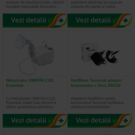
produse de machiaj lichide, oferind
supliment alimentar pe baza de
rezultate impecabile Descriere:…
extracte din plante si colina…
Nebulizator OMRON C101
HartMann Tensoval adaptor
Essential
tensiometru x 1buc.900152
Cu Nebulizator OMRON C101
Adaptorul HartMann pentru
Essential, puteti trata eficient si
tensiometrul Tensoval faciliteaza
obtine ameliorarea diferitelor…
utilizarea tensiometrelor…