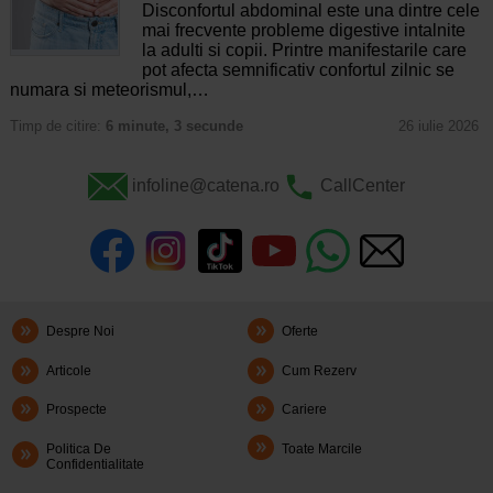
Disconfortul abdominal este una dintre cele
mai frecvente probleme digestive intalnite
la adulti si copii. Printre manifestarile care
pot afecta semnificativ confortul zilnic se
numara si meteorismul,…
Timp de citire:
6 minute, 3 secunde
26 iulie 2026
infoline@catena.ro
CallCenter
Despre Noi
Oferte
Articole
Cum Rezerv
Prospecte
Cariere
Politica De
Toate Marcile
Confidentialitate