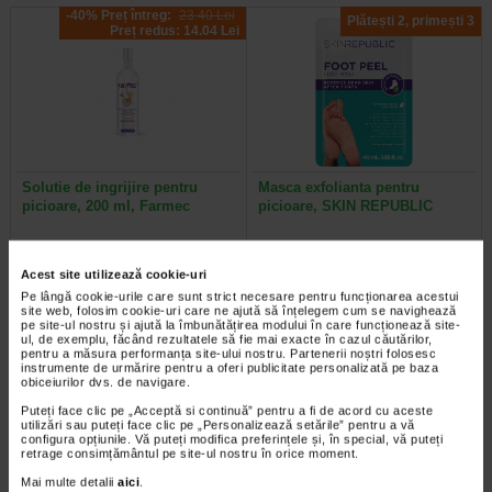
-40% Preț întreg:
23.40 Lei
Plătești 2, primești 3
Preț redus: 14.04 Lei
Solutie de ingrijire pentru
Masca exfolianta pentru
picioare, 200 ml, Farmec
picioare, SKIN REPUBLIC
Solutia pentru ingrijirea picioarelor
Sosete exfoliante * sosete
mentine igiena antimicrobiana
biodegradabile • recomandate si
Acest site utilizează cookie-uri
corespunzatoare picioarelor…
vegetarienilor • netestate pe…
Pe lângă cookie-urile care sunt strict necesare pentru funcționarea acestui
site web, folosim cookie-uri care ne ajută să înțelegem cum se navighează
pe site-ul nostru și ajută la îmbunătățirea modului în care funcționează site-
ul, de exemplu, făcând rezultatele să fie mai exacte în cazul căutărilor,
pentru a măsura performanța site-ului nostru. Partenerii noștri folosesc
instrumente de urmărire pentru a oferi publicitate personalizată pe baza
obiceiurilor dvs. de navigare.
Puteți face clic pe „Acceptă si continuă” pentru a fi de acord cu aceste
utilizări sau puteți face clic pe „Personalizează setările” pentru a vă
configura opțiunile. Vă puteți modifica preferințele și, în special, vă puteți
retrage consimțământul pe site-ul nostru în orice moment.
Mai multe detalii
aici
.