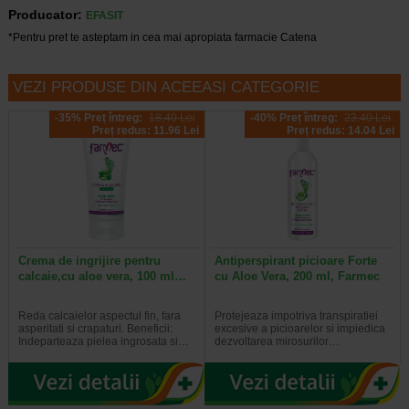
Producator:
EFASIT
*Pentru pret te asteptam in cea mai apropiata farmacie Catena
VEZI PRODUSE DIN ACEEASI CATEGORIE
-35% Preț întreg:
18,40 Lei
-40% Preț întreg:
23.40 Lei
Preț redus: 11.96 Lei
Preț redus: 14.04 Lei
Crema de ingrijire pentru
Antiperspirant picioare Forte
calcaie,cu aloe vera, 100 ml…
cu Aloe Vera, 200 ml, Farmec
Reda calcaielor aspectul fin, fara
Protejeaza impotriva transpiratiei
asperitati si crapaturi. Beneficii:
excesive a picioarelor si impiedica
Indeparteaza pielea ingrosata si…
dezvoltarea mirosurilor…