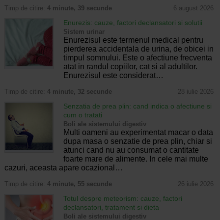
Timp de citire:
4 minute, 39 secunde
6 august 2026
Enurezis: cauze, factori declansatori si solutii
Sistem urinar
Enurezisul este termenul medical pentru
pierderea accidentala de urina, de obicei in
timpul somnului. Este o afectiune frecventa
atat in randul copiilor, cat si al adultilor.
Enurezisul este considerat…
Timp de citire:
4 minute, 32 secunde
28 iulie 2026
Senzatia de prea plin: cand indica o afectiune si
cum o tratati
Boli ale sistemului digestiv
Multi oameni au experimentat macar o data
dupa masa o senzatie de prea plin, chiar si
atunci cand nu au consumat o cantitate
foarte mare de alimente. In cele mai multe
cazuri, aceasta apare ocazional…
Timp de citire:
4 minute, 55 secunde
26 iulie 2026
Totul despre meteorism: cauze, factori
declansatori, tratament si dieta
Boli ale sistemului digestiv