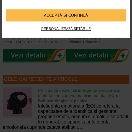
ACCEPTĂ SI CONTINUĂ
XEROLACT Crema concentrata
PURITY HERBS Crema de
cu 30% lactat de sodiu, 40…
picioare care hraneste si…
PERSONALIZEAZĂ SETĂRILE
HIDRATARE EXTREMA SI
Crema de picioare confera
ACTIUNE KERATOLITICA cu
picioarelor o senzație placută de
SODIU ADN PIELE SENSIBILA…
căldura. Hrănește și…
CELE MAI RECENTE ARTICOLE
Cum sa va dezvoltati inteligenta emotionala:
metode prin care va puteti imbunatati EQ-ul
Boli neurologice si psihice
Inteligenta emotionala (EQ) se refera la
capacitatea de a identifica si gestiona
propriile emotii, precum si emotiile celorlalti.
In general, se spune ca inteligenta
emotionala cuprinde cateva abilitati:…