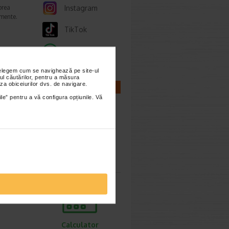
prea
Instagram
imente.
TikTok
Whatsapp
ori,
nțelegem cum se navighează pe site-ul
ul căutărilor, pentru a măsura
za obiceiurilor dvs. de navigare.
CALCULATOARE
ile” pentru a vă configura opțiunile. Vă
ie 2026
gestive
tiv
Calculator
sarcina
Calculator