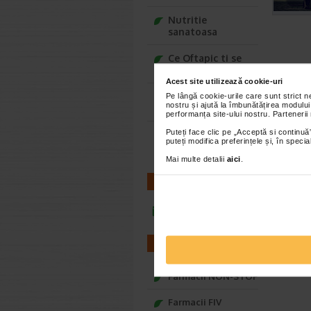
Nutritie
sanatoasa
Ce Oftapic ti se
potriveste
Acest site utilizează cookie-uri
Adora – Adorabili
Pe lângă cookie-urile care sunt strict 
nostru și ajută la îmbunătățirea modului
din prima clipa
performanța site-ului nostru. Partenerii
Puteți face clic pe „Acceptă si continuă”
Seturi cadou
puteți modifica preferințele și, în spec
Baylis&Harding
Mai multe detalii
aici
.
CONTACT
infoline@catena.ro
FARMACII
Farmacii NON-STOP
Farmacii FIV