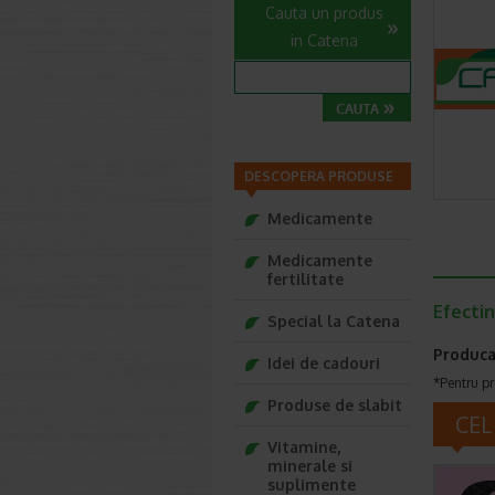
Cauta un produs
in Catena
DESCOPERA PRODUSE
Medicamente
Medicamente
fertilitate
Efectin
Special la Catena
Produca
Idei de cadouri
*Pentru pr
Produse de slabit
CEL
Vitamine,
minerale si
suplimente