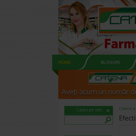
HOME
BLOGURI
Catena
Cauta pe site
Efect