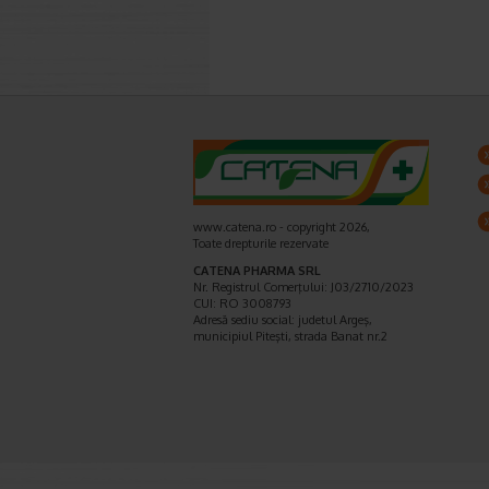
www.catena.ro - copyright 2026,
Toate drepturile rezervate
CATENA PHARMA SRL
Nr. Registrul Comerţului: J03/2710/2023
CUI: RO 3008793
Adresă sediu social: judetul Argeş,
municipiul Piteşti, strada Banat nr.2