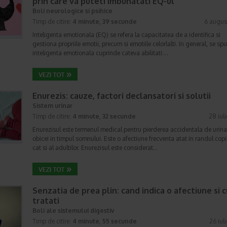
prin care va puteti imbunatati EQ-ul
Boli neurologice si psihice
Timp de citire:
4 minute, 39 secunde
6 augus
Inteligenta emotionala (EQ) se refera la capacitatea de a identifica si
gestiona propriile emotii, precum si emotiile celorlalti. In general, se sp
inteligenta emotionala cuprinde cateva abilitati:…
Enurezis: cauze, factori declansatori si solutii
Sistem urinar
Timp de citire:
4 minute, 32 secunde
28 iul
Enurezisul este termenul medical pentru pierderea accidentala de urina
obicei in timpul somnului. Este o afectiune frecventa atat in randul copii
cat si al adultilor. Enurezisul este considerat…
Senzatia de prea plin: cand indica o afectiune si 
tratati
Boli ale sistemului digestiv
Timp de citire:
4 minute, 55 secunde
26 iul