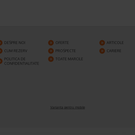
DESPRE NOI
OFERTE
ARTICOLE
CUM REZERV
PROSPECTE
CARIERE
POLITICA DE
TOATE MARCILE
CONFIDENTIALITATE
Varianta pentru mobile