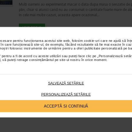
Multi oameni au experimentat macar o data dupa masa o senzatie de 
plin, chiar si atunci cand nu au consumat o cantitate foarte mare de al
In cele mai multe cazuri, aceasta apare ocazional…
Totul despre meteorism: cauze, factori declansat
necesare pentru funcționarea acestui site web, folosim cookie-uri care ne ajută să î
 în care funcționează site-ul, de exemplu, făcând rezultatele să fie mai exacte în caz
tratament si dieta
 noștri folosesc instrumente de urmărire pentru a oferi publicitate personalizată pe ba
Boli ale sistemului digestiv
 pentru a fi de acord cu aceste utilizări sau puteți face clic pe „Personalizează setăr
Timp de citire:
6 minute, 3 secunde
26 iul
ial, vă puteți retrage consimțământul pe site-ul nostru în orice moment.
Disconfortul abdominal este una dintre cele mai frecvente probleme di
intalnite la adulti si copii. Printre manifestarile care pot afecta semnifica
confortul zilnic se numara si meteorismul,…
SALVEAZĂ SETĂRILE
PERSONALIZEAZĂ SETĂRILE
ACCEPTĂ SI CONTINUĂ