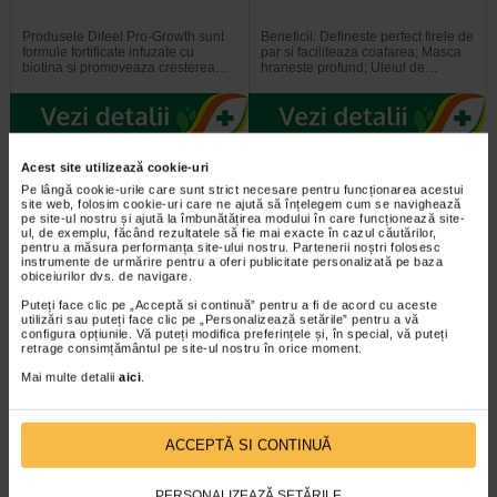
Produsele Difeel Pro-Growth sunt
Beneficii: Defineste perfect firele de
formule fortificate infuzate cu
par si faciliteaza coafarea; Masca
biotina si promoveaza cresterea…
hraneste profund; Uleiul de…
-40% Preț întreg:
60,10 Lei
-40% Preț întreg:
130,60 Lei
Acest site utilizează cookie-uri
Preț redus: 36.06 Lei
Preț redus: 78,36 Lei
Pe lângă cookie-urile care sunt strict necesare pentru funcționarea acestui
site web, folosim cookie-uri care ne ajută să înțelegem cum se navighează
pe site-ul nostru și ajută la îmbunătățirea modului în care funcționează site-
ul, de exemplu, făcând rezultatele să fie mai exacte în cazul căutărilor,
pentru a măsura performanța site-ului nostru. Partenerii noștri folosesc
instrumente de urmărire pentru a oferi publicitate personalizată pe baza
obiceiurilor dvs. de navigare.
Puteți face clic pe „Acceptă si continuă” pentru a fi de acord cu aceste
utilizări sau puteți face clic pe „Personalizează setările” pentru a vă
configura opțiunile. Vă puteți modifica preferințele și, în special, vă puteți
GH3 Derma + Sampon
Tratament anticadere GH3
retrage consimțământul pe site-ul nostru în orice moment.
anticadere, 200 ml…
Derma+, 12 fiole, GEROVITAL
Mai multe detalii
aici
.
Stresul, alimentatia deficitara,
Fiolele tratament impotriva caderii
ingrijirea nepotrivita pot duce
parului de la Gerovital H3 Derma+
treptat, in timp, la caderea parului…
se adreseaza oricarui tip de par…
ACCEPTĂ SI CONTINUĂ
PERSONALIZEAZĂ SETĂRILE