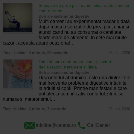
Senzatia de prea plin: cand indica o afectiune si
cum o tratati
Boli ale sistemului digestiv
Multi oameni au experimentat macar o data
dupa masa o senzatie de prea plin, chiar si
atunci cand nu au consumat o cantitate
foarte mare de alimente. In cele mai multe
cazuri, aceasta apare ocazional…
Timp de citire:
4 minute, 55 secunde
26 iulie 2026
Totul despre meteorism: cauze, factori
declansatori, tratament si dieta
Boli ale sistemului digestiv
Disconfortul abdominal este una dintre cele
mai frecvente probleme digestive intalnite
la adulti si copii. Printre manifestarile care
pot afecta semnificativ confortul zilnic se
numara si meteorismul,…
Timp de citire:
6 minute, 7 secunde
26 iulie 2026
infoline@catena.ro
CallCenter