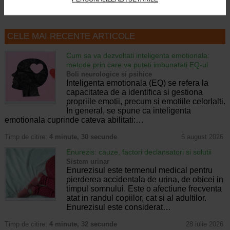
CELE MAI RECENTE ARTICOLE
Cum sa va dezvoltati inteligenta emotionala:
metode prin care va puteti imbunatati EQ-ul
Boli neurologice si psihice
Inteligenta emotionala (EQ) se refera la
capacitatea de a identifica si gestiona
propriile emotii, precum si emotiile celorlalti.
In general, se spune ca inteligenta
emotionala cuprinde cateva abilitati:…
Timp de citire:
4 minute, 30 secunde
5 august 2026
Enurezis: cauze, factori declansatori si solutii
Sistem urinar
Enurezisul este termenul medical pentru
pierderea accidentala de urina, de obicei in
timpul somnului. Este o afectiune frecventa
atat in randul copiilor, cat si al adultilor.
Enurezisul este considerat…
Timp de citire:
4 minute, 32 secunde
28 iulie 2026