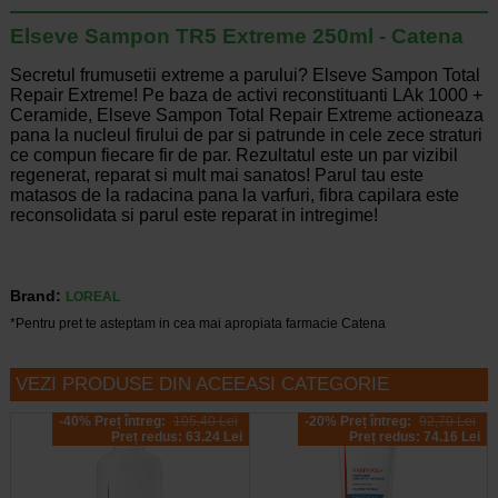
Elseve Sampon TR5 Extreme 250ml - Catena
Secretul frumusetii extreme a parului? Elseve Sampon Total
Repair Extreme! Pe baza de activi reconstituanti LAk 1000 +
Ceramide, Elseve Sampon Total Repair Extreme actioneaza
pana la nucleul firului de par si patrunde in cele zece straturi
ce compun fiecare fir de par. Rezultatul este un par vizibil
regenerat, reparat si mult mai sanatos! Parul tau este
matasos de la radacina pana la varfuri, fibra capilara este
reconsolidata si parul este reparat in intregime!
Brand:
LOREAL
*Pentru pret te asteptam in cea mai apropiata farmacie Catena
VEZI PRODUSE DIN ACEEASI CATEGORIE
-40% Preț întreg:
105.40 Lei
-20% Preț întreg:
92,70 Lei
Preț redus: 63.24 Lei
Preț redus: 74.16 Lei