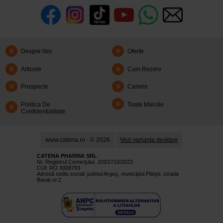
Despre Noi
Oferte
Articole
Cum Rezerv
Prospecte
Cariere
Politica De
Toate Marcile
Confidentialitate
www.catena.ro - © 2026
Vezi varianta desktop
CATENA PHARMA SRL
Nr. Registrul Comerţului: J03/2710/2023
CUI: RO 3008793
Adresă sediu social: judetul Argeş, municipiul Piteşti, strada
Banat nr.2