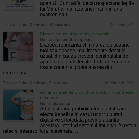
aparut? Cum altfel decat respectand legile
lui Murphy: inaintea unei intalniri, unui
examen sau…
Timp de citire:
3 minute, 42 secunde
22 iunie 2021
Diaree: cauze, tratament, preventie
Boli ale sistemului digestiv
Diareea reprezinta eliminarea de scaune
moi sau apoase, mai frecvente decat in
uzual, din cauza cresterii continutului de
apa din materiile fecale. Este un simptom
foarte comun si poate aparea din
numeroase…
Timp de citire:
6 minute, 9 secunde
24 februarie 2026
Administrarea de probiotice la adulti - cand este
necesara
Boli metabolice
Administrarea probioticelor la adulti are
efecte benefice in cazul unor tulburari
digestive si totodata previne aparitia
acestora, intarind sistemul imunitar. Acestea
refac si intaresc flora intestinala,…