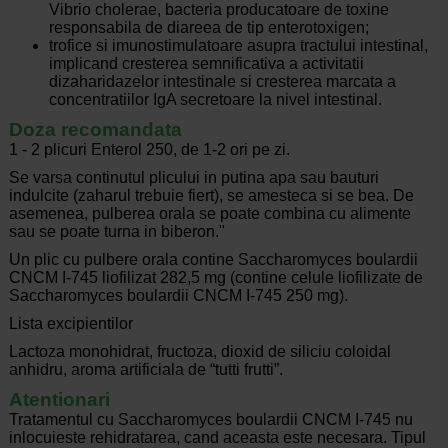
Vibrio cholerae, bacteria producatoare de toxine
responsabila de diareea de tip enterotoxigen;
trofice si imunostimulatoare asupra tractului intestinal,
implicand cresterea semnificativa a activitatii
dizaharidazelor intestinale si cresterea marcata a
concentratiilor IgA secretoare la nivel intestinal.
Doza recomandata
1 - 2 plicuri Enterol 250, de 1-2 ori pe zi.
Se varsa continutul plicului in putina apa sau bauturi
indulcite (zaharul trebuie fiert), se amesteca si se bea. De
asemenea, pulberea orala se poate combina cu alimente
sau se poate turna in biberon."
Un plic cu pulbere orala contine Saccharomyces boulardii
CNCM I-745 liofilizat 282,5 mg (contine celule liofilizate de
Saccharomyces boulardii CNCM I-745 250 mg).
Lista excipientilor
Lactoza monohidrat, fructoza, dioxid de siliciu coloidal
anhidru, aroma artificiala de “tutti frutti”.
Atentionari
Tratamentul cu Saccharomyces boulardii CNCM I-745 nu
inlocuieste rehidratarea, cand aceasta este necesara. Tipul