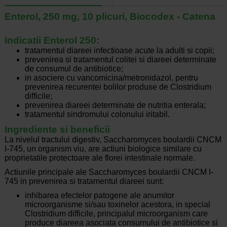
Enterol, 250 mg, 10 plicuri, Biocodex - Catena
Indicatii Enterol 250:
tratamentul diareei infectioase acute la adulti si copii;
prevenirea si tratamentul colitei si diareei determinate
de consumul de antibiotice;
in asociere cu vancomicina/metronidazol, pentru
prevenirea recurentei bolilor produse de Clostridium
difficile;
prevenirea diareei determinate de nutritia enterala;
tratamentul sindromului colonului iritabil.
Ingrediente si beneficii
La nivelul tractului digestiv, Saccharomyces boulardii CNCM
I-745, un organism viu, are actiuni biologice similare cu
proprietatile protectoare ale florei intestinale normale.
Actiunile principale ale Saccharomyces boulardii CNCM I-
745 in prevenirea si tratamentul diareei sunt:
inhibarea efectelor patogene ale anumitor
microorganisme si/sau toxinelor acestora, in special
Clostridium difficile, principalul microorganism care
produce diareea asociata consumului de antibiotice si