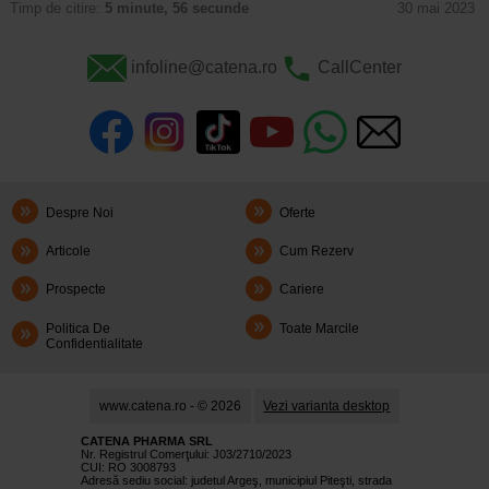
Timp de citire:
5 minute, 56 secunde
30 mai 2023
infoline@catena.ro
CallCenter
Despre Noi
Oferte
Articole
Cum Rezerv
Prospecte
Cariere
Politica De
Toate Marcile
Confidentialitate
www.catena.ro - © 2026
Vezi varianta desktop
CATENA PHARMA SRL
Nr. Registrul Comerţului: J03/2710/2023
CUI: RO 3008793
Adresă sediu social: judetul Argeş, municipiul Piteşti, strada