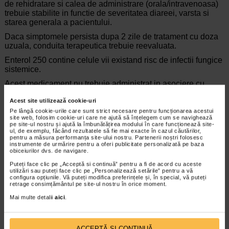
de rehidratare si calea de administrare (orala/intravenoasa)
trebuie stabilite in functie de severitatea diareei, varsta si
starea generala a pacientului.
Daca simptomele persista dupa 2 zile de tratament cu doza
uzuala, conduita terapeutica trebuie reevaluata.
Enterol 250 contine celule vii existand risc de infectii fungice
sistemice.
Acest medicament nu trebuie administrat in asociere cu
bauturi sau alimente foarte fierbinti (peste 50oC), foarte reci
Acest site utilizează cookie-uri
sau cu alcool etilic.
Pe lângă cookie-urile care sunt strict necesare pentru funcționarea acestui
Pacientul trebuie informat de necesitatea consumului
site web, folosim cookie-uri care ne ajută să înțelegem cum se navighează
pe site-ul nostru și ajută la îmbunătățirea modului în care funcționează site-
abundent de lichide sarate sau indulcite (zaharul trebuie
ul, de exemplu, făcând rezultatele să fie mai exacte în cazul căutărilor,
fiert), pentru a compensa pierderile datorate diareei (la adult,
pentru a măsura performanța site-ului nostru. Partenerii noștri folosesc
aportul lichidian mediu este de 2 l pe zi). De asemenea, in
instrumente de urmărire pentru a oferi publicitate personalizată pe baza
obiceiurilor dvs. de navigare.
timpul diareei regimul alimentar trebuie sa excluda anumite
alimente, in special, cruditati, fructe si legume, alimente
Puteți face clic pe „Acceptă si continuă” pentru a fi de acord cu aceste
picante, precum si alimente si bauturi reci si sa contina mai
utilizări sau puteți face clic pe „Personalizează setările” pentru a vă
configura opțiunile. Vă puteți modifica preferințele și, în special, vă puteți
ales friptura la gratar si orez.
retrage consimțământul pe site-ul nostru în orice moment.
Sarcina si alaptarea
Mai multe detalii
aici
.
In studiile efectuate la animale nu s-a evidentiat potential
teratogen. Pana in prezent, in clinica nu au fost raportate
efecte fetotoxice sau malformative. Datorita datelor
ACCEPTĂ SI CONTINUĂ