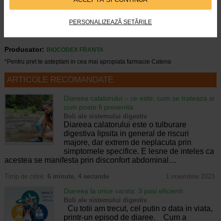
insuficiente se recomanda evitarea utilizarii acestui
medicament in timpul sarcinii si alaptarii.
PERSONALIZEAZĂ SETĂRILE
Producator:
BIOCODEX FRANTA
*Pentru pret te asteptam in cea mai apropiata farmacie Catena
ARTICOLE RECOMANDATE
Diareea calatorului – ce este, cum se trateaza si
cum poate fi prevenita
Boli ale sistemului digestiv
Diareea calatorului este o tulburare
digestiva lipsita in general de riscuri
majore, dar extrem de neplacuta prin
simptomele specifice. E lesne de inteles ca
acestea se manifesta prin disconfort abdominal…
Timp de citire:
6 minute, 4 secunde
1 noiembrie 2023
Diareea la orice varsta: 3 pasi eficienti
Boli ale sistemului digestiv
Cu totii am trecut, cel putin o data in viata,
printr-un episod de diaree. Cum a