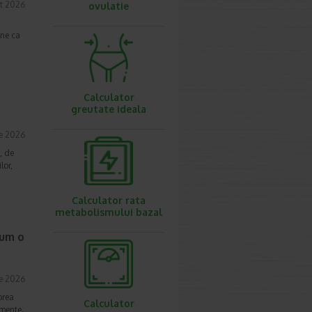
t 2026
ovulatie
une ca
Calculator
greutate ideala
ie 2026
, de
lor,
Calculator rata
metabolismului bazal
cum o
ie 2026
prea
Calculator
imente.