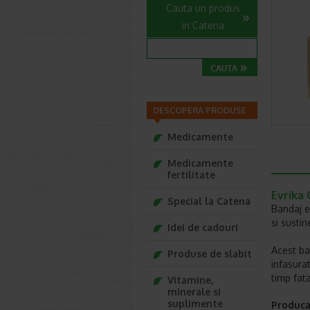
Cauta un produs
in Catena
DESCOPERA PRODUSE
Medicamente
Medicamente
fertilitate
Evrika 
Special la Catena
Bandaj e
si susti
Idei de cadouri
Acest ba
Produse de slabit
infasura
timp fata
Vitamine,
minerale si
suplimente
Produca