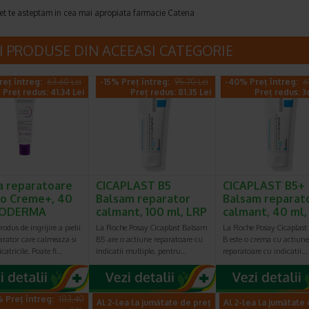
et te asteptam in cea mai apropiata farmacie Catena
I PRODUSE DIN ACEEASI CATEGORIE
reț întreg:
63.60 Lei
-15% Preț întreg:
95.70 Lei
-40% Preț întreg:
6
Preț redus: 41.34 Lei
Preț redus: 81.35 Lei
Preț redus: 3
 reparatoare
CICAPLAST B5
CICAPLAST B5+
io Creme+, 40
Balsam reparator
Balsam reparat
BIODERMA
calmant, 100 ml, LRP
calmant, 40 ml
odus de ingrijire a pielii
La Roche Posay Cicaplast Balsam
La Roche Posay Cicaplast
arator care calmeaza si
B5 are o actiune reparatoare cu
B este o crema cu actiune
catricile. Poate fi…
indicatii multiple, pentru…
reparatoare cu indicatii…
 Preț întreg:
103,40
Al 2-lea la jumătate de preț
Al 2-lea la jumătate