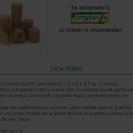
Te asteptam la
cu sfaturi si recomandari
DESCRIERE
Q bandaj elastic autoadeziv 7.5 cm x 4.5 m - Catena
lastic autoadeziv Evrika Q, realizat dintr-un material special, pentru 
nere. Un produs care include copolimer elastic, permeabil pentru aer.
ndaj este multifunctional, economic, adera imediat dupa ce straturile
te unul peste celalalt, dar se poate desface cu usurinta cu mana, eco
 de cele clasice.
tor:
BEST M