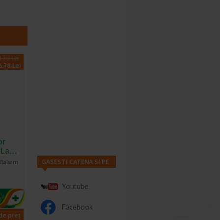
1.30 Lei
6.78 Lei
or
, La…
GASESTI CATENA SI PE
 Balsam
Youtube
Facebook
 de preț