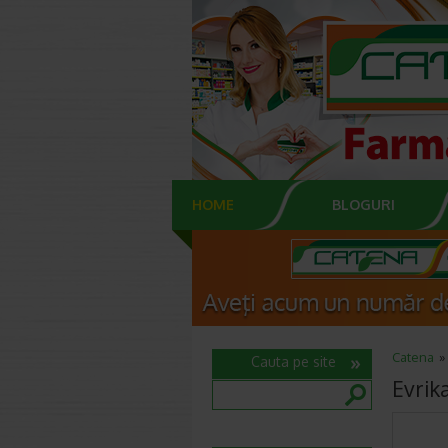
HOME
BLOGURI
Catena
Cauta pe site
Evrik