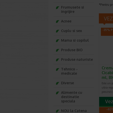
*Pentru pr
Frumusete si
ingrijire
VEZ
Acnee
-35% P
Cuplu si sex
Mama si copilul
Produse BIO
Produse naturiste
Crema
Tehnico -
Cicab
medicale
ml, 
Diverse
Este un pr
ultra-rep
previne ci
Alimente cu
destinatie
speciala
-40%
NOU la Catena