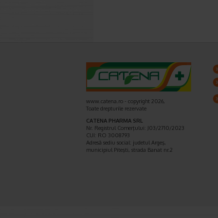
www.catena.ro - copyright 2026,
Toate drepturile rezervate
CATENA PHARMA SRL
Nr. Registrul Comerţului: J03/2710/2023
CUI: RO 3008793
Adresă sediu social: judetul Argeş,
municipiul Piteşti, strada Banat nr.2