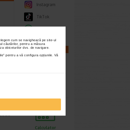
Instagram
TikTok
Whatsapp
nțelegem cum se navighează pe site-ul
ul căutărilor, pentru a măsura
l,
za obiceiurilor dvs. de navigare.
CALCULATOARE
NA
ile” pentru a vă configura opțiunile. Vă
auzate…
Calculator
sarcina
etode
Calculator