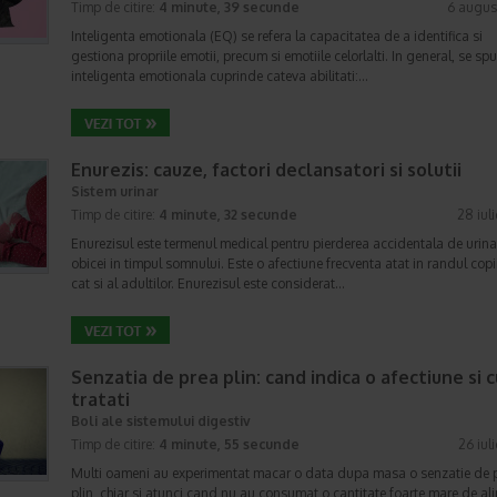
Timp de citire:
4 minute, 39 secunde
6 augus
Inteligenta emotionala (EQ) se refera la capacitatea de a identifica si
gestiona propriile emotii, precum si emotiile celorlalti. In general, se sp
inteligenta emotionala cuprinde cateva abilitati:…
Enurezis: cauze, factori declansatori si solutii
Sistem urinar
Timp de citire:
4 minute, 32 secunde
28 iul
Enurezisul este termenul medical pentru pierderea accidentala de urina
obicei in timpul somnului. Este o afectiune frecventa atat in randul copii
cat si al adultilor. Enurezisul este considerat…
Senzatia de prea plin: cand indica o afectiune si 
tratati
Boli ale sistemului digestiv
Timp de citire:
4 minute, 55 secunde
26 iul
Multi oameni au experimentat macar o data dupa masa o senzatie de 
plin, chiar si atunci cand nu au consumat o cantitate foarte mare de al