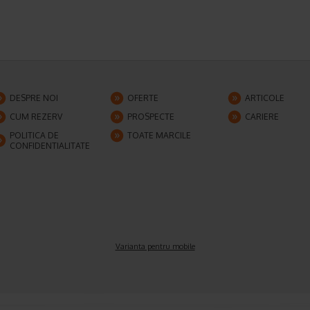
DESPRE NOI
OFERTE
ARTICOLE
CUM REZERV
PROSPECTE
CARIERE
POLITICA DE
TOATE MARCILE
CONFIDENTIALITATE
Varianta pentru mobile