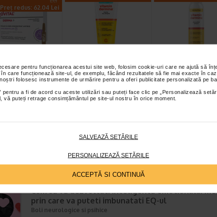
Lei
Preț redus: 62.04 Lei
+ Fiole cu ser
Crema eritem fesier
Spray pudra
necesare pentru funcționarea acestui site web, folosim cookie-uri care ne ajută să î
 în care funcționează site-ul, de exemplu, făcând rezultatele să fie mai exacte în caz
ntrat antirid,
Pasta all’Acqua, 100
protector, 150 m
 noștri folosesc instrumente de urmărire pentru a oferi publicitate personalizată pe ba
2 ml…
ml, VITAMIN…
VITAMIN DERMI
 pentru a fi de acord cu aceste utilizări sau puteți face clic pe „Personalizează setăr
l H3 Derma+ Fiole cu
Emulsie absorbanta, calmanta si
Recomandat in cazul
ial, vă puteți retrage consimțământul pe site-ul nostru în orice moment.
ntrat Antirid 6%
protectoare care contine 10%
transpiratiei excesive si a
Filler reprezinta o…
oxid de zinc. Beneficii: Protectie…
mirosurilor neplacute, c
SALVEAZĂ SETĂRILE
PERSONALIZEAZĂ SETĂRILE
E MAI RECENTE ARTICOLE
ACCEPTĂ SI CONTINUĂ
Cum sa va dezvoltati inteligenta emotionala: m
prin care va puteti imbunatati EQ-ul
Boli neurologice si psihice