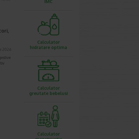
IMC
ori,
Calculator
hidratare optima
ie 2026
gestive
tiv
Calculator
greutate bebelusi
Calculator