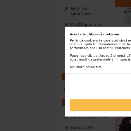
Nutritie
sanatoasa
Ce Oftapic ti se
potriveste
Acest site utilizează cookie-uri
Derma
Adora – Adorabili
Pe lângă cookie-urile care sunt strict 
nostru și ajută la îmbunătățirea modului
conce
din prima clipa
performanța site-ului nostru. Partenerii
10 x 
Puteți face clic pe „Acceptă si continuă”
Seturi cadou
Gerovita
puteți modifica preferințele și, în spec
Baylis&Harding
ser Conce
Mai multe detalii
aici
.
Hyaluron 
CONTACT
infoline@catena.ro
CEL
FARMACII
Farmacii NON-STOP
Farmacii FIV