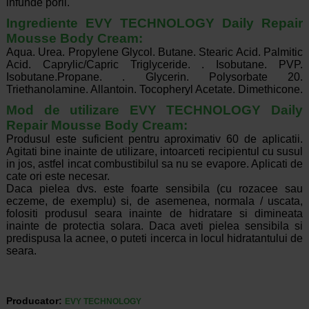
infunde porii.
Ingrediente EVY TECHNOLOGY Daily Repair
Mousse Body Cream:
Aqua. Urea. Propylene Glycol. Butane. Stearic Acid. Palmitic
Acid. Caprylic/Capric Triglyceride. . Isobutane. PVP.
Isobutane.Propane. . Glycerin. Polysorbate 20.
Triethanolamine. Allantoin. Tocopheryl Acetate. Dimethicone.
Mod de utilizare EVY TECHNOLOGY Daily
Repair Mousse Body Cream:
Produsul este suficient pentru aproximativ 60 de aplicatii.
Agitati bine inainte de utilizare, intoarceti recipientul cu susul
in jos, astfel incat combustibilul sa nu se evapore. Aplicati de
cate ori este necesar.
Daca pielea dvs. este foarte sensibila (cu rozacee sau
eczeme, de exemplu) si, de asemenea, normala / uscata,
folositi produsul seara inainte de hidratare si dimineata
inainte de protectia solara. Daca aveti pielea sensibila si
predispusa la acnee, o puteti incerca in locul hidratantului de
seara.
Producator:
EVY TECHNOLOGY