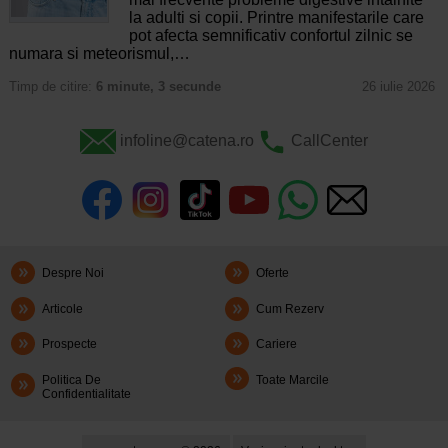
la adulti si copii. Printre manifestarile care
pot afecta semnificativ confortul zilnic se
numara si meteorismul,…
Timp de citire:
6 minute, 3 secunde
26 iulie 2026
infoline@catena.ro
CallCenter
Despre Noi
Oferte
Articole
Cum Rezerv
Prospecte
Cariere
Politica De
Toate Marcile
Confidentialitate