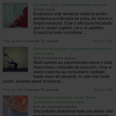
Enurezis: cauze, factori declansatori si solutii
Sistem urinar
Enurezisul este termenul medical pentru
pierderea accidentala de urina, de obicei in
timpul somnului. Este o afectiune frecventa
atat in randul copiilor, cat si al adultilor.
Enurezisul este considerat…
Timp de citire:
4 minute, 32 secunde
28 iulie 2026
Senzatia de prea plin: cand indica o afectiune si
cum o tratati
Boli ale sistemului digestiv
Multi oameni au experimentat macar o data
dupa masa o senzatie de prea plin, chiar si
atunci cand nu au consumat o cantitate
foarte mare de alimente. In cele mai multe
cazuri, aceasta apare ocazional…
Timp de citire:
4 minute, 55 secunde
26 iulie 2026
Totul despre meteorism: cauze, factori
declansatori, tratament si dieta
Boli ale sistemului digestiv
Disconfortul abdominal este una dintre cele
mai frecvente probleme digestive intalnite