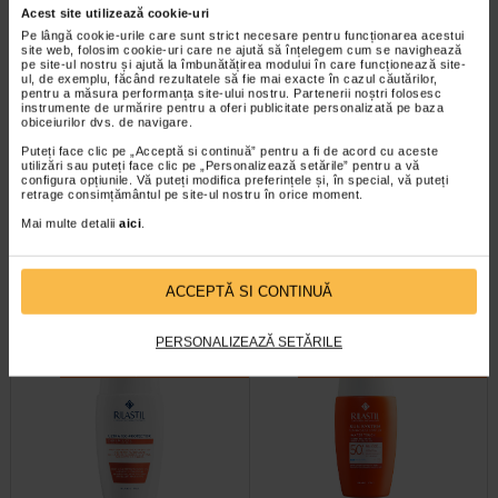
Acest site utilizează cookie-uri
Pe lângă cookie-urile care sunt strict necesare pentru funcționarea acestui
site web, folosim cookie-uri care ne ajută să înțelegem cum se navighează
pe site-ul nostru și ajută la îmbunătățirea modului în care funcționează site-
ul, de exemplu, făcând rezultatele să fie mai exacte în cazul căutărilor,
pentru a măsura performanța site-ului nostru. Partenerii noștri folosesc
instrumente de urmărire pentru a oferi publicitate personalizată pe baza
obiceiurilor dvs. de navigare.
Puteți face clic pe „Acceptă si continuă” pentru a fi de acord cu aceste
Crema hidratanta pentru fata
SUN SYSTEM Crema ten Age
utilizări sau puteți face clic pe „Personalizează setările” pentru a vă
cu SPF 30, 50 ml, Face Facts…
Repair SPF 50+, 50 ml…
configura opțiunile. Vă puteți modifica preferințele și, în special, vă puteți
retrage consimțământul pe site-ul nostru în orice moment.
Mai multe detalii
aici
.
Crema hidratanta pentru fata cu
Crema de protectie anti-imbatranire
SPF 30 combina hidratarea intensa
Age Repair SPF50+ de la Rilastil
cu protectia solara zilnica…
este o crema avansata de…
ACCEPTĂ SI CONTINUĂ
PERSONALIZEAZĂ SETĂRILE
-35% Preț întreg:
73.00 Lei
-35% Preț întreg:
79.10 Lei
Preț redus: 47.45 Lei
Preț redus: 51.42 Lei