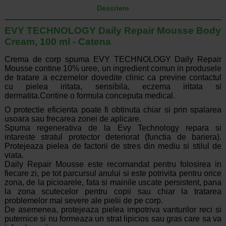
Descriere
EVY TECHNOLOGY Daily Repair Mousse Body
Cream, 100 ml - Catena
Crema de corp spuma EVY TECHNOLOGY Daily Repair
Mousse contine 10% uree, un ingredient comun in produsele
de tratare a eczemelor dovedite clinic ca previne contactul
cu pielea iritata, sensibila, eczema iritata si
dermatita.Contine o formula conceputa medical.
O protectie eficienta poate fi obtinuta chiar si prin spalarea
usoara sau frecarea zonei de aplicare.
Spuma regenerativa de la Evy Technology repara si
intareste stratul protector deteriorat (functia de bariera).
Protejeaza pielea de factorii de stres din mediu si stilul de
viata.
Daily Repair Mousse este recomandat pentru folosirea in
fiecare zi, pe tot parcursul anului si este potrivita pentru orice
zona, de la picioarele, fata si mainile uscate persistent, pana
la zona scutecelor pentru copii sau chiar la tratarea
problemelor mai severe ale pielii de pe corp.
De asemenea, protejeaza pielea impotriva vanturilor reci si
puternice si nu formeaza un strat lipicios sau gras care sa va