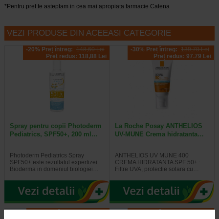
*Pentru pret te asteptam in cea mai apropiata farmacie Catena
VEZI PRODUSE DIN ACEEASI CATEGORIE
-20% Preț întreg:
148,60 Lei
-30% Preț întreg:
139,70 Lei
Preț redus: 118,88 Lei
Preț redus: 97.79 Lei
Spray pentru copii Photoderm
La Roche Posay ANTHELIOS
Pediatrics, SPF50+, 200 ml…
UV-MUNE Crema hidratanta…
Photoderm Pediatrics Spray
ANTHELIOS UV MUNE 400
SPF50+ este rezultatul expertizei
CREMA HIDRATANTA SPF 50+ :
Bioderma in domeniul biologiei…
Filtre UVA, protectie solara cu…
-25% Preț întreg:
41,50 Lei
-30% Preț întreg:
100.80 Lei
Preț redus: 31,13 Lei
Preț redus: 70.56 Lei