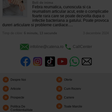
Boli de inima
Febra reumatica, cunoscuta si ca
reumatism articular acut, este o complicatie
foarte rara care se poate dezvolta dupa o
infectie bacteriana a gatului. Poate provoca
dureri articulare si probleme cardiace.…
Timp de citire:
6 minute, 13 secunde
3 decembrie 2024
infoline@catena.ro
CallCenter
Despre Noi
Oferte
Articole
Cum Rezerv
Prospecte
Cariere
Politica De
Toate Marcile
Confidentialitate