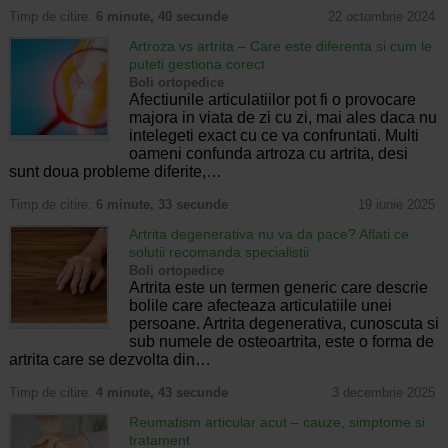
Timp de citire:
6 minute, 40 secunde
22 octombrie 2024
Artroza vs artrita – Care este diferenta si cum le
puteti gestiona corect
Boli ortopedice
Afectiunile articulatiilor pot fi o provocare
majora in viata de zi cu zi, mai ales daca nu
intelegeti exact cu ce va confruntati. Multi
oameni confunda artroza cu artrita, desi
sunt doua probleme diferite,…
Timp de citire:
6 minute, 33 secunde
19 iunie 2025
Artrita degenerativa nu va da pace? Aflati ce
solutii recomanda specialistii
Boli ortopedice
Artrita este un termen generic care descrie
bolile care afecteaza articulatiile unei
persoane. Artrita degenerativa, cunoscuta si
sub numele de osteoartrita, este o forma de
artrita care se dezvolta din…
Timp de citire:
4 minute, 43 secunde
3 decembrie 2025
Reumatism articular acut – cauze, simptome si
tratament