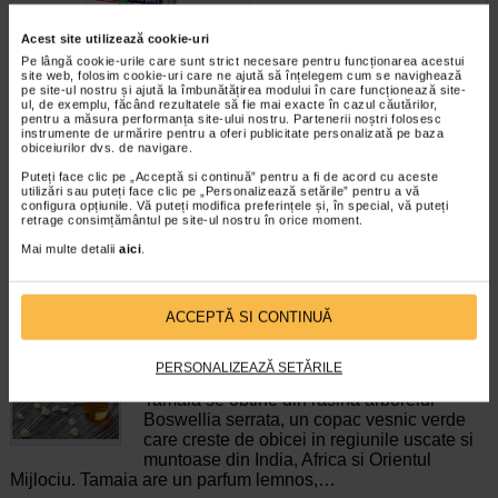
Acest site utilizează cookie-uri
ViroProtect Imun, 10 capsule,
Ozempic 0.5 mg, 3 stilouri
Pe lângă cookie-urile care sunt strict necesare pentru funcționarea acestui
site web, folosim cookie-uri care ne ajută să înțelegem cum se navighează
NATURALIS
injectoare (pen-uri)…
pe site-ul nostru și ajută la îmbunătățirea modului în care funcționează site-
ul, de exemplu, făcând rezultatele să fie mai exacte în cazul căutărilor,
pentru a măsura performanța site-ului nostru. Partenerii noștri folosesc
ViroProtect Imun+ este un
Ozempic este un medicament care
instrumente de urmărire pentru a oferi publicitate personalizată pe baza
supliment alimentar inovator, care
contine substanta activa
obiceiurilor dvs. de navigare.
combina bacterii lizate…
semaglutida care ajuta…
Puteți face clic pe „Acceptă si continuă” pentru a fi de acord cu aceste
utilizări sau puteți face clic pe „Personalizează setările” pentru a vă
configura opțiunile. Vă puteți modifica preferințele și, în special, vă puteți
retrage consimțământul pe site-ul nostru în orice moment.
Mai multe detalii
aici
.
ARTICOLE RECOMANDATE
ACCEPTĂ SI CONTINUĂ
Extract de tamaie: beneficii si proprietati
terapeutice
PERSONALIZEAZĂ SETĂRILE
Remedii naturiste
Tamaia se obtine din rasina arborelui
Boswellia serrata, un copac vesnic verde
care creste de obicei in regiunile uscate si
muntoase din India, Africa si Orientul
Mijlociu. Tamaia are un parfum lemnos,…