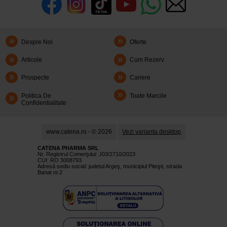
Despre Noi
Oferte
Articole
Cum Rezerv
Prospecte
Cariere
Politica De
Toate Marcile
Confidentialitate
www.catena.ro - © 2026
Vezi varianta desktop
CATENA PHARMA SRL
Nr. Registrul Comerţului: J03/2710/2023
CUI: RO 3008793
Adresă sediu social: judetul Argeş, municipiul Piteşti, strada
Banat nr.2