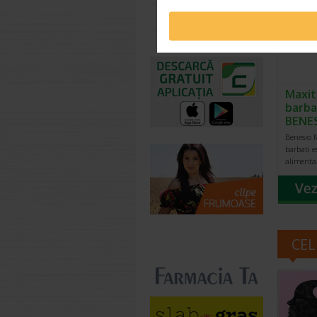
Toate farmaciile
Maxit
barbat
BENE
Benesio M
barbati e
alimenta
CEL