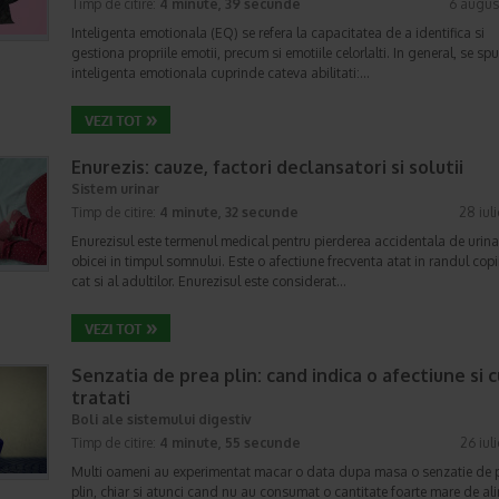
Timp de citire:
4 minute, 39 secunde
6 augus
Inteligenta emotionala (EQ) se refera la capacitatea de a identifica si
gestiona propriile emotii, precum si emotiile celorlalti. In general, se sp
inteligenta emotionala cuprinde cateva abilitati:…
Enurezis: cauze, factori declansatori si solutii
Sistem urinar
Timp de citire:
4 minute, 32 secunde
28 iul
Enurezisul este termenul medical pentru pierderea accidentala de urina
obicei in timpul somnului. Este o afectiune frecventa atat in randul copii
cat si al adultilor. Enurezisul este considerat…
Senzatia de prea plin: cand indica o afectiune si 
tratati
Boli ale sistemului digestiv
Timp de citire:
4 minute, 55 secunde
26 iul
Multi oameni au experimentat macar o data dupa masa o senzatie de 
plin, chiar si atunci cand nu au consumat o cantitate foarte mare de al