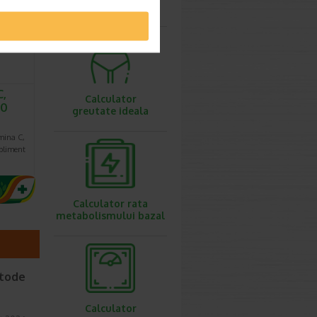
ovulatie
C,
Calculator
20
greutate ideala
mina C,
upliment
Calculator rata
metabolismului bazal
etode
Calculator