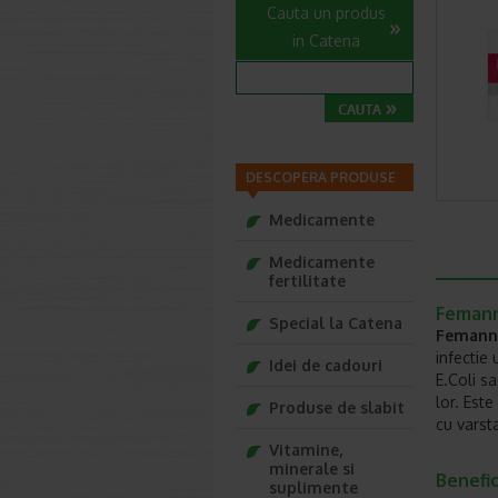
Cauta un produs
in Catena
DESCOPERA PRODUSE
Medicamente
Medicamente
fertilitate
Femanno
Special la Catena
Femann
infectie
Idei de cadouri
E.Coli sa
lor. Este
Produse de slabit
cu varsta
Vitamine,
minerale si
Benefic
suplimente