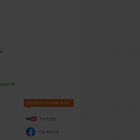
l
si
nose N
GASESTI CATENA SI PE
Youtube
Facebook