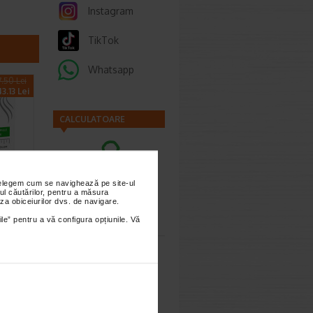
Instagram
TikTok
Whatsapp
.50 Lei
3.13 Lei
CALCULATOARE
nțelegem cum se navighează pe site-ul
ul căutărilor, pentru a măsura
OR
za obiceiurilor dvs. de navigare.
Calculator
sarcina
ile” pentru a vă configura opțiunile. Vă
mula
imești 3
Calculator