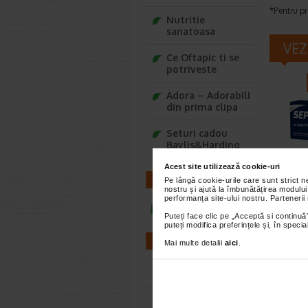
*Pentru pr
Nutritie
sanatoasa
VEZ
Ce Oftapic ti se
potriveste
Adora – Adorabili
din prima clipa
Seturi cadou
Baylis&Harding
Acest site utilizează cookie-uri
CONTACT
Pe lângă cookie-urile care sunt strict 
Septo
nostru și ajută la îmbunătățirea modului
de me
performanța site-ului nostru. Partenerii
comp
infoline@catena.ro
Puteți face clic pe „Acceptă si continuă”
Septosol 
puteți modifica preferințele și, în spec
este un 
FARMACII
Mai multe detalii
aici
.
albastru 
Farmacii NON-STOP
Farmacii FIV