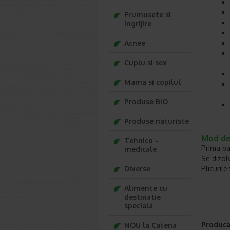
Frumusete si
ingrijire
Acnee
Cuplu si sex
Mama si copilul
Produse BIO
Produse naturiste
Mod de 
Tehnico -
Prima pan
medicale
Se dizol
Diverse
Plicurile
Alimente cu
destinatie
speciala
Produca
NOU la Catena