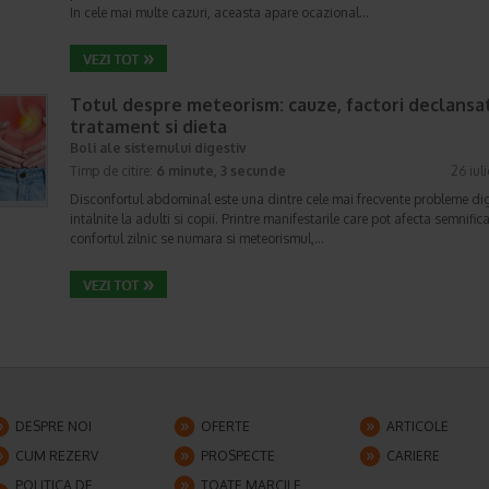
In cele mai multe cazuri, aceasta apare ocazional…
Totul despre meteorism: cauze, factori declansat
tratament si dieta
Boli ale sistemului digestiv
Timp de citire:
6 minute, 3 secunde
26 iul
Disconfortul abdominal este una dintre cele mai frecvente probleme di
intalnite la adulti si copii. Printre manifestarile care pot afecta semnifica
confortul zilnic se numara si meteorismul,…
DESPRE NOI
OFERTE
ARTICOLE
CUM REZERV
PROSPECTE
CARIERE
POLITICA DE
TOATE MARCILE