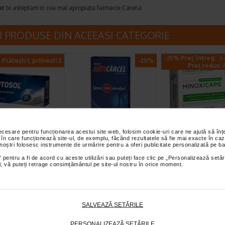
et te asteptam in cea mai apropiata farmacie Catena
I PRODUSE DIN ACEEASI CATEGORIE
-25% Preț întreg:
57
Plătești 1, primești 2
-20%
Preț redus: 4
necesare pentru funcționarea acestui site web, folosim cookie-uri care ne ajută să î
sol cu albastru
Anticarcel, 56
Minoxicapil, 30
 în care funcționează site-ul, de exemplu, făcând rezultatele să fie mai exacte în caz
tilen, 20
comprimate, Zdrovit
capsule, DOCT
 noștri folosesc instrumente de urmărire pentru a oferi publicitate personalizată pe ba
rimate de…
FITERMAN
 pentru a fi de acord cu aceste utilizări sau puteți face clic pe „Personalizează setăr
cu albastru de metilen
Magneziul si vitamina B6
Doctor Fiterman
ial, vă puteți retrage consimțământul pe site-ul nostru în orice moment.
supliment alimentar cu
contribuie la reducerea oboselii si
MINOXICAPIL este o for
de metilen ce…
extenuarii, la metabolismul…
fortifianta alcatuita din…
SALVEAZĂ SETĂRILE
Plătești 2, primești 3
Plătești 2, primești 3
Plătești 2, pr
PERSONALIZEAZĂ SETĂRILE