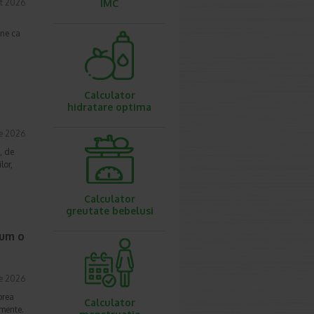
t 2026
IMC
une ca
Calculator
hidratare optima
ie 2026
, de
lor,
Calculator
greutate bebelusi
cum o
ie 2026
prea
Calculator
imente.