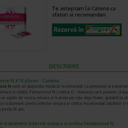
Te asteptam la Catena cu
sfaturi si recomandari
DESCRIERE
se N X 14 plicuri - Catena
ose N
este un dispozitiv medical recomandat ca preventie si tratame
 urinara si cistita. Femannose N contine D –manoza care previne ca bac
 se agate de vezica urinara si le preia pe cele deja fixate, ajutand la e
 un tratament pentru infectie urinara si cistita recomandat adultilor si 
 peste 14 ani.
ii tratament infectie urinara si cistita Femannose N