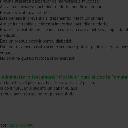
Previne atasarea bacteriilor de membranele mucoase;
Ajuta la eliminarea bacteriilor nedorite prin fluxul urinar;
Previne si trateaza cistitele;
Este benefic in preventia si tratamentul infectiilor urinare;
Are actiune rapida si eficienta impotriva bacteriilor nedorite;
Poate fi folosit de femeile insarcinate sau care alapteaza, dupa sfatu
medicului;
Este un produs potrivit pentru diabetici;
Este un tratament cistita si infectii urinare potrivit pentru vegetariani 
vegani;
Nu contine gluten, lactoza si conservanti.
administrare tratament infectie urinara si cistita Feman
a la a 3-a zi 3 plicuri/zi. In a 4-a si a 5-a zi 2 plicuri.
va continutul unui plic intr-un pahar cu apa.
 trebuie administrate pe tot parcursul zilei.
tor:
KLOSTERFRAU