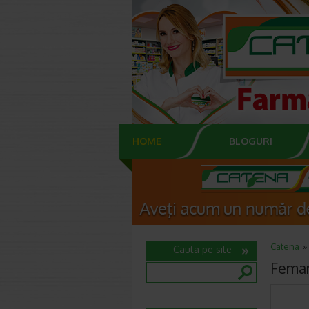
HOME
BLOGURI
Catena
Cauta pe site
Feman