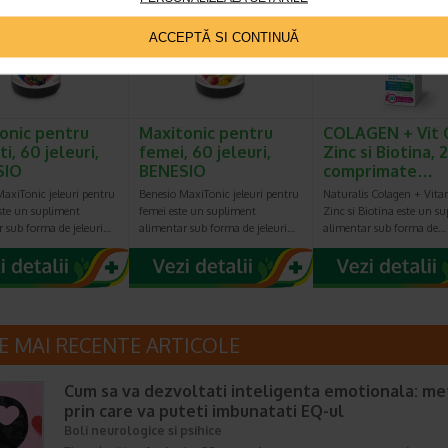
ACCEPTĂ SI CONTINUĂ
onic pentru
Maxitonic pentru
COLAGEN + Vit 
i, 60 jeleuri,
femei, 60 jeleuri,
Zinc si Biotina, 
SIO
BENESIO
comprimate…
axiTonic jeleuri pentru
Benesio MaxiTonic jeleuri pentru
Naturalis Colagen + Vita
ste un supliment
femei este un supliment
Zinc si Biotina este un s
r sub forma de jeleuri…
alimentar sub forma de jeleuri…
alimentar sub forma de…
E MAI RECENTE ARTICOLE
Cum sa va dezvoltati inteligenta emotionala: m
prin care va puteti imbunatati EQ-ul
Boli neurologice si psihice