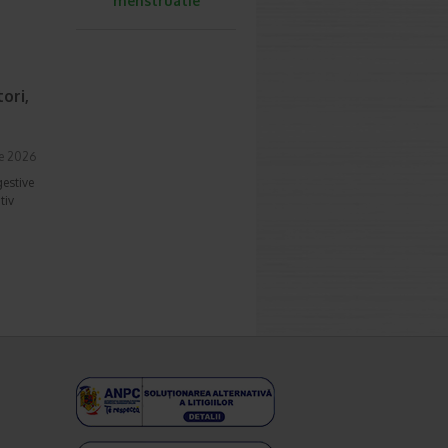
menstruatie
ori,
ie 2026
gestive
tiv