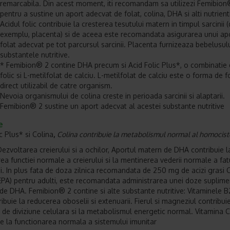
remarcabila. Din acest moment, iti recomandam sa utilizezi Femibion
pentru a sustine un aport adecvat de folat, colina, DHA si alti nutrienti
Acidul folic contribuie la cresterea tesutului matern in timpul sarcinii 
exemplu, placenta) si de aceea este recomandata asigurarea unui ap
folat adecvat pe tot parcursul sarcinii. Placenta furnizeaza bebelusul
substantele nutritive.
* Femibion® 2 contine DHA precum si Acid Folic Plus*, o combinatie 
folic si L-metilfolat de calciu. L-metilfolat de calciu este o forma de f
direct utilizabil de catre organism.
Nevoia organismului de colina creste in perioada sarcinii si alaptarii.
Femibion® 2 sustine un aport adecvat al acestei substante nutritive
e
c Plus* si Colina
,
Colina contribuie la metabolismul normal al homocist
ezvoltarea creierului si a ochilor, Aportul matern de DHA contribuie l
ea functiei normale a creierului si la mentinerea vederii normale a fatu
i. In plus fata de doza zilnica recomandata de 250 mg de acizi grasi
EPA) pentru adulti, este recomandata administrarea unei doze suplime
e DHA. Femibion® 2 contine si alte substante nutritive: Vitaminele B
ibuie la reducerea oboselii si extenuarii. Fierul si magneziul contribuie
 de diviziune celulara si la metabolismul energetic normal. Vitamina C 
ie la functionarea normala a sistemului imunitar