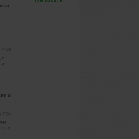
menstruatie
une ca
ie 2026
, de
lor,
cum o
ie 2026
prea
imente.