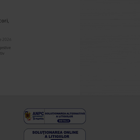
ori,
ie 2026
gestive
tiv