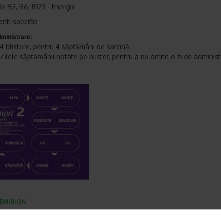
le B2, B6, B123 - Energie
enti specifici
ministrare:
4 blistere, pentru 4 săptămâni de sarcină
Zilele săptămânii notate pe blister, pentru a nu omite o zi de administ
EMIBION
et te asteptam in cea mai apropiata farmacie Catena