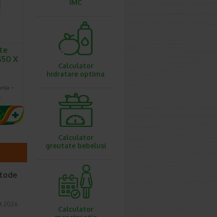
IMC
te
S50 X
Calculator
hidratare optima
anta –
…
Calculator
greutate bebelusi
etode
t 2026
Calculator