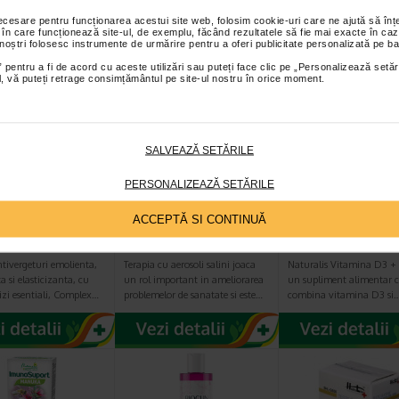
necesare pentru funcționarea acestui site web, folosim cookie-uri care ne ajută să î
I PRODUSE DIN ACEEASI CATEGORIE
 în care funcționează site-ul, de exemplu, făcând rezultatele să fie mai exacte în caz
 noștri folosesc instrumente de urmărire pentru a oferi publicitate personalizată pe ba
 pentru a fi de acord cu aceste utilizări sau puteți face clic pe „Personalizează setăr
ial, vă puteți retrage consimțământul pe site-ul nostru în orice moment.
a la jumătate de preț
SALVEAZĂ SETĂRILE
PERSONALIZEAZĂ SETĂRILE
TCH MARKS
Wellneo Salt
Vitamina D3 +K2
ACCEPTĂ SI CONTINUĂ
 prevenire si
Inhaler 2in1
capsule moi,
racarare…
NATURALIS
tivergeturi emolienta,
Terapia cu aerosoli salini joaca
Naturalis Vitamina D3 + 
a si elasticizanta, cu
un rol important in ameliorarea
un supliment alimentar c
zi esentiali, Complex…
problemelor de sanatate si este…
combina vitamina D3 si