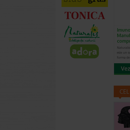
Imun
Manuk
comp
Natural
este un 
forma d
CEL