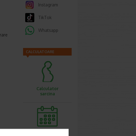
Instagram
TikTok
Whatsapp
rare
CALCULATOARE
Calculator
sarcina
Calculator