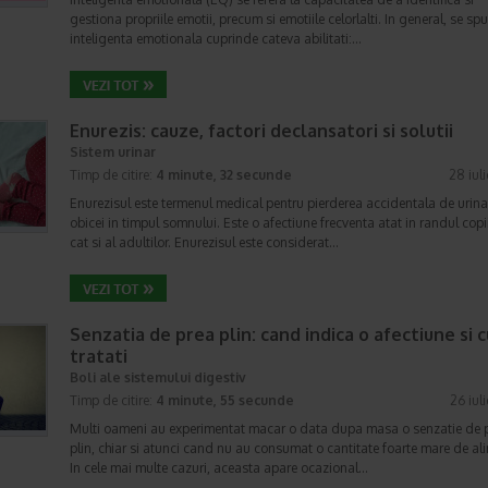
gestiona propriile emotii, precum si emotiile celorlalti. In general, se sp
inteligenta emotionala cuprinde cateva abilitati:…
Enurezis: cauze, factori declansatori si solutii
Sistem urinar
Timp de citire:
4 minute, 32 secunde
28 iul
Enurezisul este termenul medical pentru pierderea accidentala de urina
obicei in timpul somnului. Este o afectiune frecventa atat in randul copii
cat si al adultilor. Enurezisul este considerat…
Senzatia de prea plin: cand indica o afectiune si 
tratati
Boli ale sistemului digestiv
Timp de citire:
4 minute, 55 secunde
26 iul
Multi oameni au experimentat macar o data dupa masa o senzatie de 
plin, chiar si atunci cand nu au consumat o cantitate foarte mare de al
In cele mai multe cazuri, aceasta apare ocazional…