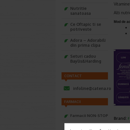
Vitamine
Nutritie
Alti nutri
sanatoasa
Mod de ad
Ce Oftapic ti se
potriveste
Adora – Adorabili
din prima clipa
Seturi cadou
Baylis&Harding
CONTACT
infoline@catena.ro
FARMACII
Farmacii NON-STOP
Brand:
F
*Pentru pr
Farmacii FIV