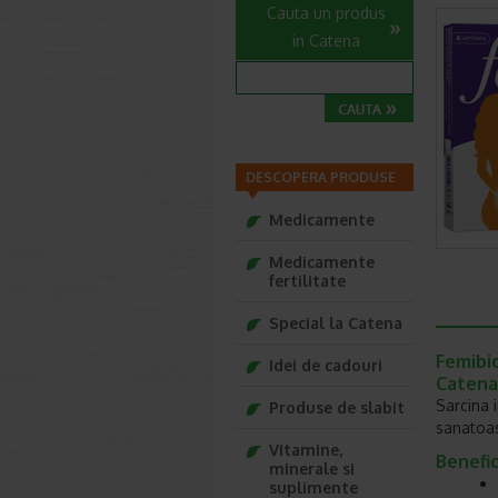
Cauta un produs
in Catena
DESCOPERA PRODUSE
Medicamente
Medicamente
fertilitate
Special la Catena
Femibi
Idei de cadouri
Catena
Sarcina 
Produse de slabit
sanatoas
Vitamine,
Benefic
minerale si
suplimente