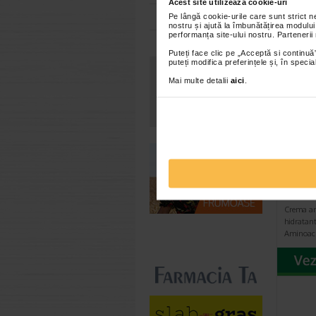
Acest site utilizează cookie-uri
Toate farmaciile
Pe lângă cookie-urile care sunt strict 
VEZ
nostru și ajută la îmbunătățirea modului
performanța site-ului nostru. Partenerii
Puteți face clic pe „Acceptă si continuă”
puteți modifica preferințele și, în spec
Al 2-le
Mai multe detalii
aici
.
STRE
Crema
cont
Crema an
hidratant
Aminoaci