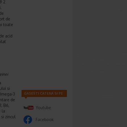
® 2
.
(de
ort de
ui toate
de acid
olat
einei
a
lui si
GASESTI CATENA SI PE
 Omega-3
ntare de
2, B6,
Youtube
 la
si zincul
Facebook