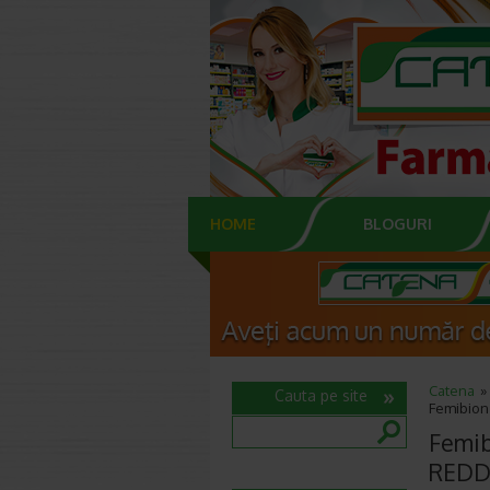
HOME
BLOGURI
Catena
Cauta pe site
Femibion
Femib
REDD