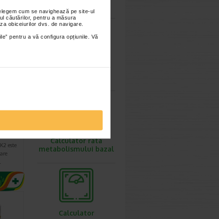
ovulatie
nțelegem cum se navighează pe site-ul
ul căutărilor, pentru a măsura
za obiceiurilor dvs. de navigare.
ile” pentru a vă configura opțiunile. Vă
Calculator
greutate ideala
, 30
Calculator rata
K2 este
metabolismului bazal
are
…
Calculator