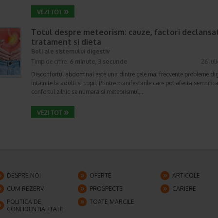
Totul despre meteorism: cauze, factori declansat
tratament si dieta
Boli ale sistemului digestiv
Timp de citire:
6 minute, 3 secunde
26 iul
Disconfortul abdominal este una dintre cele mai frecvente probleme di
intalnite la adulti si copii. Printre manifestarile care pot afecta semnifica
confortul zilnic se numara si meteorismul,…
DESPRE NOI
OFERTE
ARTICOLE
CUM REZERV
PROSPECTE
CARIERE
POLITICA DE
TOATE MARCILE
CONFIDENTIALITATE