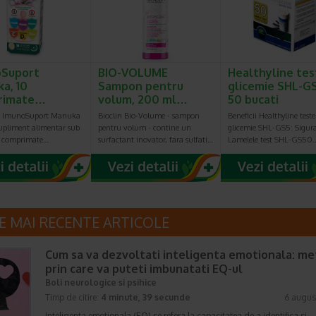
oSuport
BIO-VOLUME
Healthyline tes
a, 10
Sampon pentru
glicemie SHL-G
rimate…
volum, 200 ml…
50 bucati
is ImunoSuport Manuka
Bioclin Bio-Volume - sampon
Beneficii Healthyline teste
supliment alimentar sub
pentru volum - contine un
glicemie SHL-GS5: Sigur
e comprimate…
surfactant inovator, fara sulfati…
Lamelele test SHL-GS50
E MAI RECENTE ARTICOLE
Cum sa va dezvoltati inteligenta emotionala: m
prin care va puteti imbunatati EQ-ul
Boli neurologice si psihice
Timp de citire:
4 minute, 39 secunde
6 augus
Inteligenta emotionala (EQ) se refera la capacitatea de a identifica si