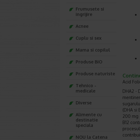
Frumusete si
ingrijire
Acnee
Cuplu si sex
Mama si copilul
Produse BIO
Produse naturiste
Contin
Acid Foli
Tehnico -
medicale
DHA2 - D
mentiner
Diverse
sugarulu
(DHA si 
Alimente cu
200 mg d
destinatie
B12 contr
speciala
procesul
contribu
NOU la Catena