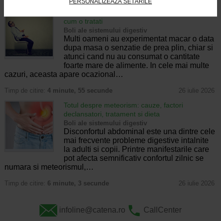
PERSONALIZEAZĂ SETĂRILE
Senzatia de prea plin: cand indica o afectiune si
cum o tratati
Boli ale sistemului digestiv
Multi oameni au experimentat macar o data
dupa masa o senzatie de prea plin, chiar si
atunci cand nu au consumat o cantitate
foarte mare de alimente. In cele mai multe
cazuri, aceasta apare ocazional…
Timp de citire:
4 minute, 55 secunde
26 iulie 2026
Totul despre meteorism: cauze, factori
declansatori, tratament si dieta
Boli ale sistemului digestiv
Disconfortul abdominal este una dintre cele
mai frecvente probleme digestive intalnite
la adulti si copii. Printre manifestarile care
pot afecta semnificativ confortul zilnic se
numara si meteorismul,…
Timp de citire:
6 minute, 3 secunde
26 iulie 2026
infoline@catena.ro
CallCenter