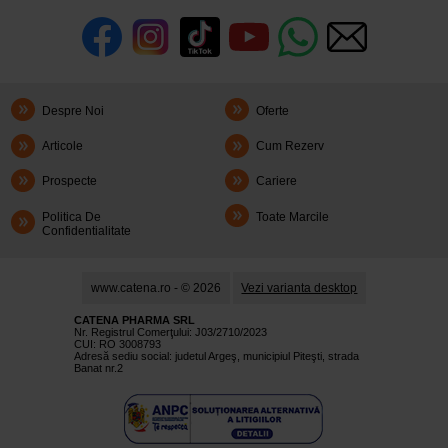
Despre Noi
Oferte
Articole
Cum Rezerv
Prospecte
Cariere
Politica De
Toate Marcile
Confidentialitate
www.catena.ro - © 2026
Vezi varianta desktop
CATENA PHARMA SRL
Nr. Registrul Comerţului: J03/2710/2023
CUI: RO 3008793
Adresă sediu social: judetul Argeş, municipiul Piteşti, strada
Banat nr.2