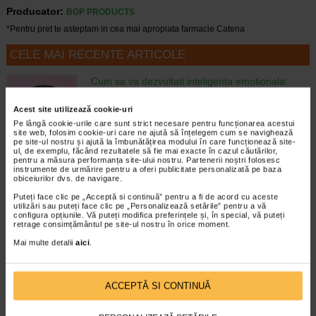
Producator:
BGP PRODUCTS
*Pentru pret te asteptam in cea mai apropiata farmacie Catena
CELE MAI RECENTE ARTICOLE
Cum sa va dezvoltati inteligenta emotionala:
metode prin care va puteti imbunatati EQ-ul
Boli neurologice si psihice
Acest site utilizează cookie-uri
Inteligenta emotionala (EQ) se refera la
Pe lângă cookie-urile care sunt strict necesare pentru funcționarea acestui
capacitatea de a identifica si gestiona
site web, folosim cookie-uri care ne ajută să înțelegem cum se navighează
pe site-ul nostru și ajută la îmbunătățirea modului în care funcționează site-
propriile emotii, precum si emotiile celorlalti.
ul, de exemplu, făcând rezultatele să fie mai exacte în cazul căutărilor,
In general, se spune ca inteligenta
pentru a măsura performanța site-ului nostru. Partenerii noștri folosesc
emotionala cuprinde cateva abilitati:…
instrumente de urmărire pentru a oferi publicitate personalizată pe baza
obiceiurilor dvs. de navigare.
Timp de citire:
4 minute, 39 secunde
6 august 2026
Puteți face clic pe „Acceptă si continuă” pentru a fi de acord cu aceste
utilizări sau puteți face clic pe „Personalizează setările” pentru a vă
Enurezis: cauze, factori declansatori si solutii
configura opțiunile. Vă puteți modifica preferințele și, în special, vă puteți
retrage consimțământul pe site-ul nostru în orice moment.
Sistem urinar
Enurezisul este termenul medical pentru
Mai multe detalii
aici
.
pierderea accidentala de urina, de obicei in
timpul somnului. Este o afectiune frecventa
atat in randul copiilor, cat si al adultilor.
ACCEPTĂ SI CONTINUĂ
Enurezisul este considerat…
Timp de citire:
4 minute, 32 secunde
28 iulie 2026