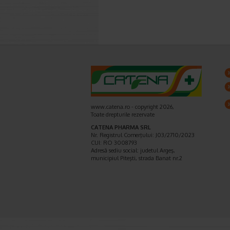
www.catena.ro - copyright 2026,
Toate drepturile rezervate
CATENA PHARMA SRL
Nr. Registrul Comerţului: J03/2710/2023
CUI: RO 3008793
Adresă sediu social: judetul Argeş,
municipiul Piteşti, strada Banat nr.2