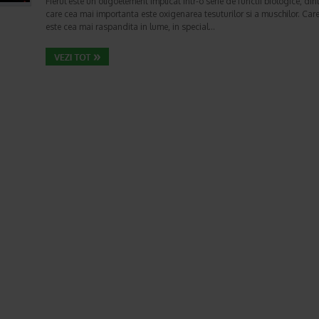
Fierul este un oligoelement implicat intr-o serie de functii biologice, din
care cea mai importanta este oxigenarea tesuturilor si a muschilor. Car
este cea mai raspandita in lume, in special…