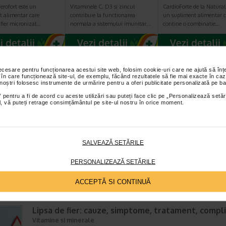
erofort este un
Vitaminele C, D3 si zincul
CardioForte de la Naturali
t alimentar care
contribuie la functionarea
un supliment alimentar c
fier micronizat…
normala a sistemului imunitar…
contine o combinatie…
necesare pentru funcționarea acestui site web, folosim cookie-uri care ne ajută să î
 în care funcționează site-ul, de exemplu, făcând rezultatele să fie mai exacte în caz
TICOLE RECOMANDATE
 noștri folosesc instrumente de urmărire pentru a oferi publicitate personalizată pe ba
 pentru a fi de acord cu aceste utilizări sau puteți face clic pe „Personalizează setăr
ial, vă puteți retrage consimțământul pe site-ul nostru în orice moment.
Alimente bogate in fier: recomandari si beneficii
pentru sanatate
Nutritie
Timp de citire:
6 minute, 35 secunde
23 septembri
SALVEAZĂ SETĂRILE
Obisnuiti sa mancati destule alimente bogate in fier? Daca nu, ar trebui
incepeti sa faceti acest lucru, deoarece fierul este un oligomineral care 
PERSONALIZEAZĂ SETĂRILE
gaseste in fiecare celula vie din corp. Fierul…
ACCEPTĂ SI CONTINUĂ
Lipsa de fier: cauze, simptome, tratament, compli
Vitamine si minerale