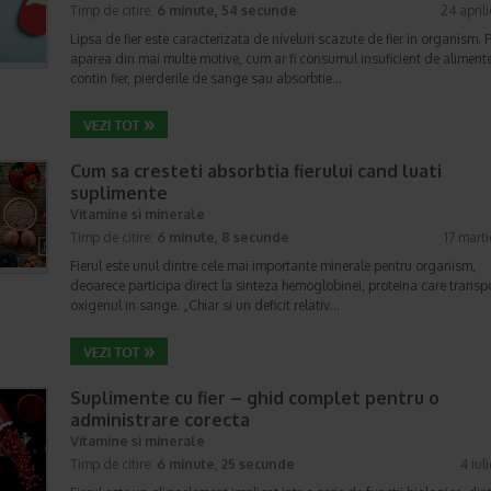
Timp de citire:
6 minute, 54 secunde
24 april
Lipsa de fier este caracterizata de niveluri scazute de fier in organism. 
aparea din mai multe motive, cum ar fi consumul insuficient de aliment
contin fier, pierderile de sange sau absorbtie…
Cum sa cresteti absorbtia fierului cand luati
suplimente
Vitamine si minerale
Timp de citire:
6 minute, 8 secunde
17 mart
Fierul este unul dintre cele mai importante minerale pentru organism,
deoarece participa direct la sinteza hemoglobinei, proteina care transp
oxigenul in sange. „Chiar si un deficit relativ…
Suplimente cu fier – ghid complet pentru o
administrare corecta
Vitamine si minerale
Timp de citire:
6 minute, 25 secunde
4 iul