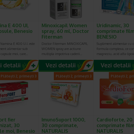
ina E 400 UI,
Minoxicapil Women
Uridinamic, 30
psule, Benesio
spray, 60 ml, Doctor
comprimate film
Fiterman
BENESIO
Vitamina E 400 U.I. este
Doctor Fiterman MINOXICAPIL
Supliment alimentar cu 
ment alimentar sub
WOMEN spray are actiune
formula complexa, ce co
 capsule moi, care…
multipla impotriva caderii…
magneziu, acid alfa-lipo
Plătești 2, primești 3
Plătești 2, primești 3
Plătești 2, pr
rt fier
ImunoSuport 1000,
Cardioforte, 20
nizat, 30
30 comprimate,
comprimate film
le moi, Benesio
NATURALIS
NATURALIS