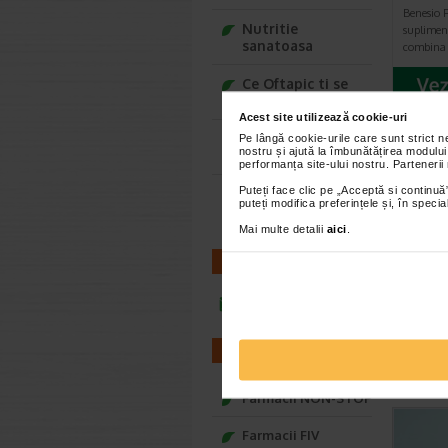
Benesio F
Nutritie
suplimen
sanatoasa
combina 
Ce Oftapic ti se
potriveste
Acest site utilizează cookie-uri
Adora – Adorabili
Pe lângă cookie-urile care sunt strict 
nostru și ajută la îmbunătățirea modului
din prima clipa
AR
performanța site-ului nostru. Partenerii
Puteți face clic pe „Acceptă si continuă”
Seturi cadou
puteți modifica preferințele și, în spec
Baylis&Harding
Mai multe detalii
aici
.
CONTACT
infoline@catena.ro
FARMACII
Farmacii NON-STOP
Farmacii FIV