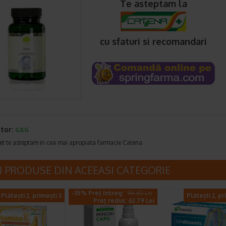
Te asteptam la
cu sfaturi si recomandari
tor:
G&G
et te asteptam in cea mai apropiata farmacie Catena
I PRODUSE DIN ACEEASI CATEGORIE
-35% Preț întreg:
96.60 Lei
Plătești 2, primești 3
Plătești 2, pr
Preț redus: 62.79 Lei