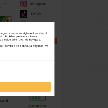
s este
Instagram
e
TikTok
Whatsapp
nțelegem cum se navighează pe site-ul
ul căutărilor, pentru a măsura
za obiceiurilor dvs. de navigare.
CALCULATOARE
ile” pentru a vă configura opțiunile. Vă
e 2024
Calculator
 sa
sarcina
se
catii
Calculator