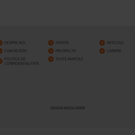
DESPRE NOI
OFERTE
ARTICOLE
CUM REZERV
PROSPECTE
CARIERE
POLITICA DE
TOATE MARCILE
CONFIDENTIALITATE
Varianta pentru mobile