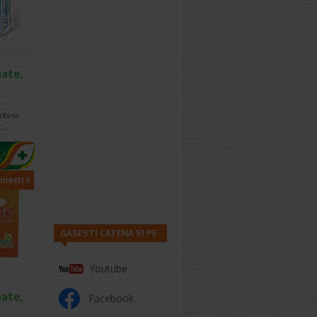
ate,
o
mbina
ic…
imești 3
GASESTI CATENA SI PE
Youtube
ate,
Facebook