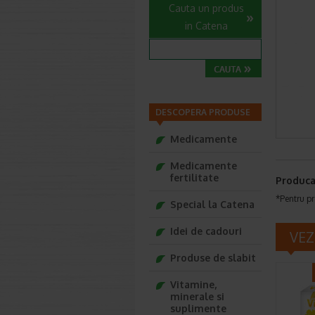
Cauta un produs
in Catena
DESCOPERA PRODUSE
Medicamente
Medicamente
fertilitate
Produca
*Pentru pr
Special la Catena
Idei de cadouri
VEZ
Produse de slabit
Vitamine,
minerale si
suplimente