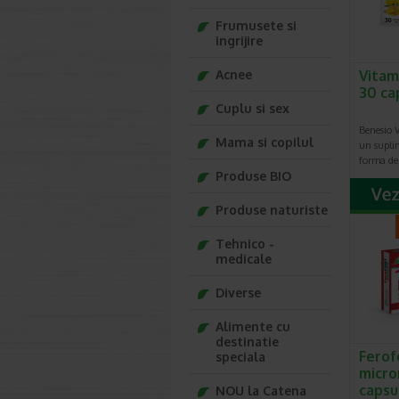
Frumusete si
ingrijire
Acnee
Vitam
30 ca
Cuplu si sex
Benesio 
Mama si copilul
un supli
forma de
Produse BIO
Produse naturiste
Tehnico -
medicale
Diverse
Alimente cu
destinatie
Ferofo
speciala
micro
capsu
NOU la Catena