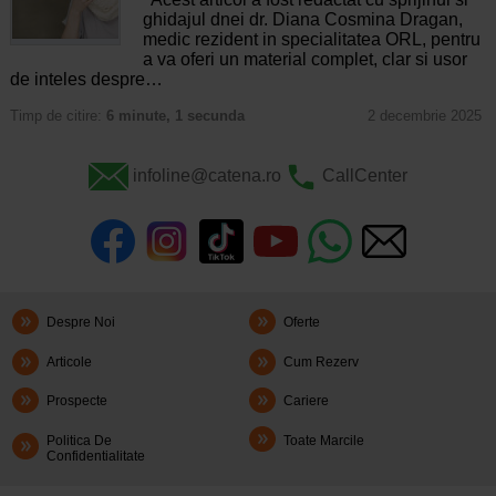
ghidajul dnei dr. Diana Cosmina Dragan,
medic rezident in specialitatea ORL, pentru
a va oferi un material complet, clar si usor
de inteles despre…
Timp de citire:
6 minute, 1 secunda
2 decembrie 2025
infoline@catena.ro
CallCenter
Despre Noi
Oferte
Articole
Cum Rezerv
Prospecte
Cariere
Politica De
Toate Marcile
Confidentialitate