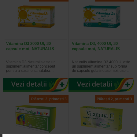
Vitamina D3 2000 UI, 30
Vitamina D3, 4000 UI, 30
capsule moi, NATURALIS
capsule moi, NATURALIS
Vitamina D3 Naturalis este un
Naturalis Vitamina D3 4000 UI este
supliment alimentar conceput
un supliment alimentar sub forma
pentru a sustine sanatatea…
de capsule gelatinoase moi, usor…
Plătești 2, primești 3
Plătești 2, primești 3