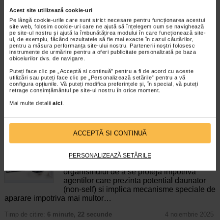
Acest site utilizează cookie-uri
Tonico junior 10 monodoze, 12
Vitamina C, 20 comprimate
Pe lângă cookie-urile care sunt strict necesare pentru funcționarea acestui
ml, Benesio
masticabile, NATURALIS
site web, folosim cookie-uri care ne ajută să înțelegem cum se navighează
pe site-ul nostru și ajută la îmbunătățirea modului în care funcționează site-
ul, de exemplu, făcând rezultatele să fie mai exacte în cazul căutărilor,
TONICO Junior este un supliment
Naturalis Vitamina C este un
pentru a măsura performanța site-ului nostru. Partenerii noștri folosesc
alimentar cu indulcitor, special
supliment alimentar sub forma de
instrumente de urmărire pentru a oferi publicitate personalizată pe baza
conceput pentru copii, care…
comprimate masticabile, usor de…
obiceiurilor dvs. de navigare.
Puteți face clic pe „Acceptă si continuă” pentru a fi de acord cu aceste
utilizări sau puteți face clic pe „Personalizează setările” pentru a vă
configura opțiunile. Vă puteți modifica preferințele și, în special, vă puteți
retrage consimțământul pe site-ul nostru în orice moment.
Mai multe detalii
aici
.
ARTICOLE RECOMANDATE
ACCEPTĂ SI CONTINUĂ
Cum sa recunoasteti un sistem imunitar slabit si
cum sa-l intariti?
Sistem imunitar
PERSONALIZEAZĂ SETĂRILE
Raspunsul imunitar reprezinta capacitatea
organismului de a se proteja impotriva
agentilor care prezinta potential daunator
(non-self) si implica mecanisme speciale de
aparare impotriva mai multor…
Timp de citire:
6 minute, 22 secunde
4 noiembrie 2025