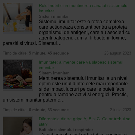
Rolul nutritiei in mentinerea sanatatii sistemului
imunitar
Sistem imunitar
Sistemul imunitar este o retea complexa
care actioneaza constant pentru a proteja
organismul de antigeni, care au asocieri cu
agenti patogeni, cum ar fi bacterii, toxine,
paraziti si virusi. Sistemul…
Timp de citire:
5 minute, 45 secunde
25 august 2023
Imunitate: alimente care va slabesc sistemul
imunitar
Sistem imunitar
Mentinerea sistemului imunitar la un nivel
optim este unul dintre cele mai importante
si de impact lucruri pe care le puteti face
pentru a ramane activi si energici. Practic,
un sistem imunitar puternic…
Timp de citire:
6 minute, 33 secunde
2 iunie 2023
Diferentele dintre gripa A, B si C. Ce ar trebui sa
stiti?
Boli ale sistemului respirator
Acest articol a fost redactat cu sprijinul si