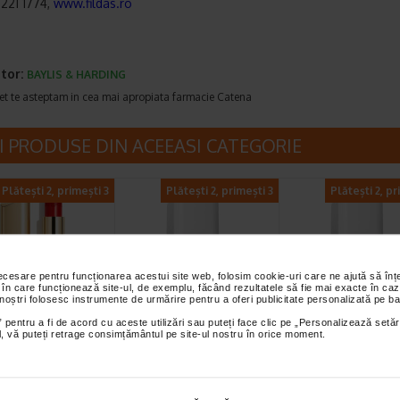
 221 1774,
www.fildas.ro
tor:
BAYLIS & HARDING
et te asteptam in cea mai apropiata farmacie Catena
I PRODUSE DIN ACEEASI CATEGORIE
Plătești 2, primești 3
Plătești 2, primești 3
Plătești 2, pr
necesare pentru funcționarea acestui site web, folosim cookie-uri care ne ajută să î
 în care funcționează site-ul, de exemplu, făcând rezultatele să fie mai exacte în caz
 noștri folosesc instrumente de urmărire pentru a oferi publicitate personalizată pe ba
nique culori
Oja de unghii Nuante
Oja de unghii N
 pentru a fi de acord cu aceste utilizări sau puteți face clic pe „Personalizează setăr
ial, vă puteți retrage consimțământul pe site-ul nostru în orice moment.
nte Nr. 19 Rosu
naturale Nr. 34
naturale Nr. 36
simo, LAVERTU
Trandafiriu…
Diablotin, LAV
ntensa, cu acoperire
O oja clasica rezistenta, care
O oja clasica rezistenta, 
 si confort de lunga
creeaza o stralucire fabuloasa cu
creeaza o stralucire fabu