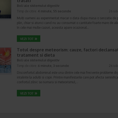
tratati
Boli ale sistemului digestiv
Timp de citire:
4 minute, 55 secunde
26 iul
Multi oameni au experimentat macar o data dupa masa o senzatie de 
plin, chiar si atunci cand nu au consumat o cantitate foarte mare de al
In cele mai multe cazuri, aceasta apare ocazional…
Totul despre meteorism: cauze, factori declansat
tratament si dieta
Boli ale sistemului digestiv
Timp de citire:
6 minute, 3 secunde
26 iul
Disconfortul abdominal este una dintre cele mai frecvente probleme di
intalnite la adulti si copii. Printre manifestarile care pot afecta semnifica
confortul zilnic se numara si meteorismul,…