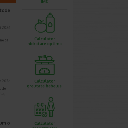
IMC
etode
t 2026
Calculator
une ca
hidratare optima
Calculator
ie 2026
greutate bebelusi
, de
lor,
cum o
Calculator