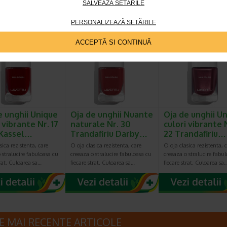
SALVEAZĂ SETĂRILE
escriere: Rujul…
fiecare strat. Culoarea sa…
fiecare strat. Culoarea sa
PERSONALIZEAZĂ SETĂRILE
Plătești 2, primești 3
Plătești 2, primești 3
Plătești 2, pr
ACCEPTĂ SI CONTINUĂ
e unghii Unique
Oja de unghii Nuante
Oja de unghii U
 vibrante Nr. 17
naturale Nr. 30
culori vibrante 
 Kassel…
Trandafiriu Darby…
22 Trandafiriu…
sica rezistenta, care
O oja clasica rezistenta, care
O oja clasica rezistenta, 
 stralucire fabuloasa cu
creeaza o stralucire fabuloasa cu
creeaza o stralucire fabu
trat. Culoarea sa…
fiecare strat. Culoarea sa…
fiecare strat. Culoarea sa
E MAI RECENTE ARTICOLE