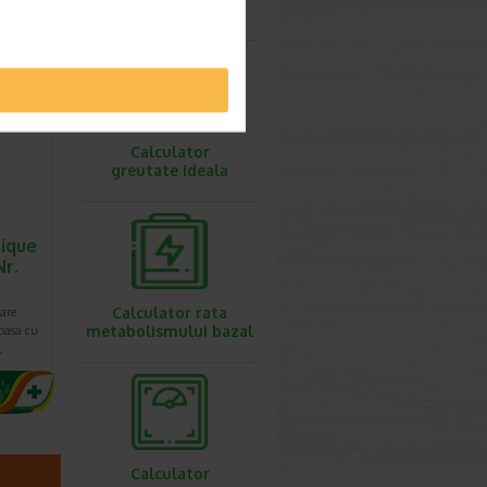
…
ovulatie
imești 3
Calculator
greutate ideala
nique
Nr.
Calculator rata
care
metabolismului bazal
loasa cu
…
Calculator