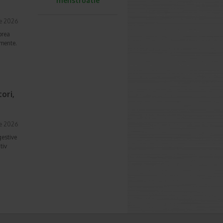
menstruatie
ie 2026
prea
imente.
ori,
ie 2026
gestive
tiv