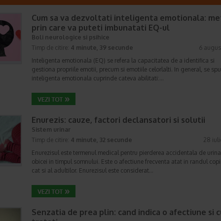
Cum sa va dezvoltati inteligenta emotionala: m
prin care va puteti imbunatati EQ-ul
Boli neurologice si psihice
Timp de citire:
4 minute, 39 secunde
6 augus
Inteligenta emotionala (EQ) se refera la capacitatea de a identifica si
gestiona propriile emotii, precum si emotiile celorlalti. In general, se sp
inteligenta emotionala cuprinde cateva abilitati:…
Enurezis: cauze, factori declansatori si solutii
Sistem urinar
Timp de citire:
4 minute, 32 secunde
28 iul
Enurezisul este termenul medical pentru pierderea accidentala de urina
obicei in timpul somnului. Este o afectiune frecventa atat in randul copii
cat si al adultilor. Enurezisul este considerat…
Senzatia de prea plin: cand indica o afectiune si 