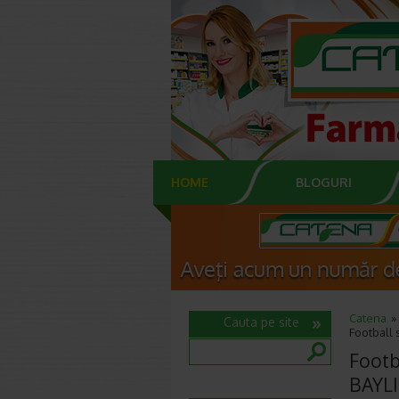
HOME
BLOGURI
Catena
Cauta pe site
Football 
Footba
BAYL