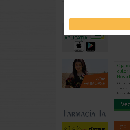
durata D
Toate farmaciile
Oja d
culori
Rosu
O oja cla
creeaza o
fiecare s
CEL