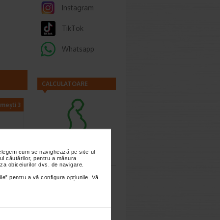
Instagram
TikTok
Whatsapp
CALCULATOARE
imești 3
Calculator
sarcina
nțelegem cum se navighează pe site-ul
ul căutărilor, pentru a măsura
za obiceiurilor dvs. de navigare.
uante
ile” pentru a vă configura opțiunile. Vă
 Rosu
ERTU
care
loasa cu
Calculator