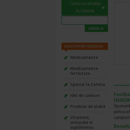
Cauta un produs
in Catena
DESCOPERA PRODUSE
Medicamente
Medicamente
fertilitate
Special la Catena
Footbal
Idei de cadouri
HARDIN
Spumantu
Produse de slabit
pielea i
Vitamine,
campioni
minerale si
Benefici
suplimente