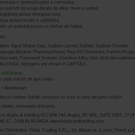
creeaza o spuma bogata si cremoasa;
cu parfum de lunga durata de afine, mure si santal;
ingrijeste pielea intregului corp;
lasa pielea moale si catifelata;
intr-un ambalaj jucaus cu motive de fotbal.
nte:
bles: Aqua (Water, Eau), Sodium Laureth Sulfate, Sodium Chloride,
propyl Betaine, Phenoxyethanol, Peg-150 Distearate, Parfum (Fragra
enzoate, Potassium Sorbate, Disodium Edta, Citric Acid, Benzopheno
ALCOHOL: Allergens are shown in CAPITALS.
utilizare:
in cada sub jet de apa calda.
 / Atentionari:
ru uz extern. Evitati contactul cu ochii si zona din jurul ochilor.
 iritatie, intrerupeti utilizarea.
or: Baylis & Harding PLC B98 7AS Anglia, RP. MSL, SUITE 5385, 27 U
E ST., DUBLIN, IRLANDA, www.baylisandharding.com
r/Distribuitor: Fildas Trading S.R.L., Str. Banat, nr. 2, mun. Pitesti, jud