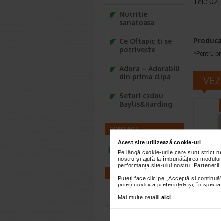
Tel.: 021
Nutritie
sanatoasa
Produca
Ce Oftapic ti se
potriveste
*Pentru pr
Adora – Adorabili
din prima clipa
VEZ
Seturi cadou
Baylis&Harding
CONTACT
Acest site utilizează cookie-uri
infoline@catena.ro
Pe lângă cookie-urile care sunt strict 
nostru și ajută la îmbunătățirea modului
performanța site-ului nostru. Partenerii
FARMACII
Ruj U
Puteți face clic pe „Acceptă si continuă”
puteți modifica preferințele și, în spec
vibra
Altis
Farmacii NON-STOP
Mai multe detalii
aici
.
Nuanta i
Farmacii FIV
perfecta,