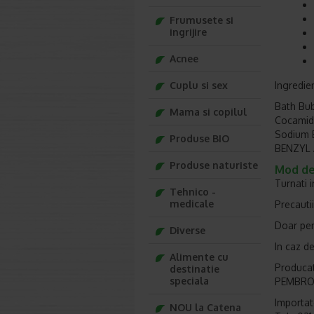
Frumusete si
ingrijire
Acnee
Cuplu si sex
Ingredie
Bath Bub
Mama si copilul
Cocamido
Sodium B
Produse BIO
BENZYL 
Produse naturiste
Mod de 
Turnati 
Tehnico -
medicale
Precautii
Doar pent
Diverse
In caz de
Alimente cu
Producat
destinatie
speciala
PEMBROK
Importato
NOU la Catena