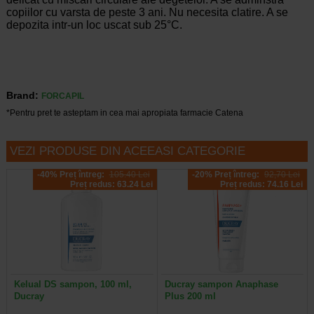
copiilor cu varsta de peste 3 ani. Nu necesita clatire. A se
depozita intr-un loc uscat sub 25°C.
Brand:
FORCAPIL
*Pentru pret te asteptam in cea mai apropiata farmacie Catena
VEZI PRODUSE DIN ACEEASI CATEGORIE
-40% Preț întreg:
105.40 Lei
-20% Preț întreg:
92,70 Lei
Preț redus: 63.24 Lei
Preț redus: 74.16 Lei
Kelual DS sampon, 100 ml,
Ducray sampon Anaphase
Ducray
Plus 200 ml