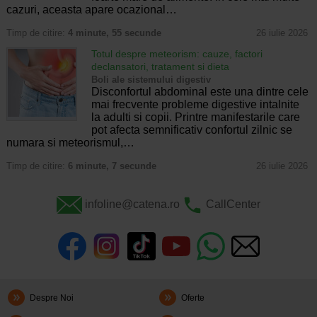
cazuri, aceasta apare ocazional…
Timp de citire:
4 minute, 55 secunde
26 iulie 2026
Totul despre meteorism: cauze, factori
declansatori, tratament si dieta
Boli ale sistemului digestiv
Disconfortul abdominal este una dintre cele
mai frecvente probleme digestive intalnite
la adulti si copii. Printre manifestarile care
pot afecta semnificativ confortul zilnic se
numara si meteorismul,…
Timp de citire:
6 minute, 7 secunde
26 iulie 2026
infoline@catena.ro
CallCenter
Despre Noi
Oferte