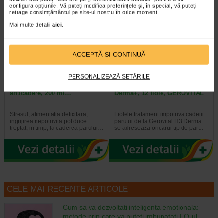
configura opțiunile. Vă puteți modifica preferințele și, în special, vă puteți
-40% Preț întreg:
60,10 Lei
-40% Preț întreg:
130,60 Lei
retrage consimțământul pe site-ul nostru în orice moment.
Preț redus: 36.06 Lei
Preț redus: 78,36 Lei
Mai multe detalii
aici
.
ACCEPTĂ SI CONTINUĂ
PERSONALIZEAZĂ SETĂRILE
GH3 Derma + Sampon
Tratament anticadere GH3
anticadere, 200 ml…
Derma+, 12 fiole, GEROVITAL
Stresul, alimentatia deficitara,
Fiolele tratament impotriva caderii
ingrijirea nepotrivita pot duce
parului de la Gerovital H3 Derma+
treptat, in timp, la caderea parului…
se adreseaza oricarui tip de par…
CELE MAI RECENTE ARTICOLE
Cum sa va dezvoltati inteligenta emotionala:
metode prin care va puteti imbunatati EQ-ul