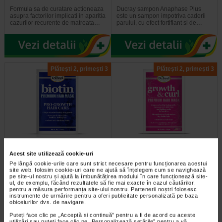
Formula sa de curatare actioneaza
Ducray sampon Anaphase Plus
asupra factorilor implicati in aparitia
este un sampon impotriva caderii
cazurilor recurente de matreata…
parului, cu efect fortifiant si de…
Plătești 2, primești 3
Plătești 2, primești 3
Masca cu biotina pentru par,
Masca regeneranta cu biotina
50 g, DIFEEL
par cret, 50 g, DIFEEL
Acest site utilizează cookie-uri
Pe lângă cookie-urile care sunt strict necesare pentru funcționarea acestui
site web, folosim cookie-uri care ne ajută să înțelegem cum se navighează
Produsele Difeel Pro-Growth sunt
Beneficii: Defineste perfect firele de
pe site-ul nostru și ajută la îmbunătățirea modului în care funcționează site-
formule fortificate infuzate cu
par si faciliteaza coafarea; Masca
ul, de exemplu, făcând rezultatele să fie mai exacte în cazul căutărilor,
biotina si promoveaza cresterea…
hraneste profund; Uleiul de…
pentru a măsura performanța site-ului nostru. Partenerii noștri folosesc
instrumente de urmărire pentru a oferi publicitate personalizată pe baza
obiceiurilor dvs. de navigare.
Puteți face clic pe „Acceptă si continuă” pentru a fi de acord cu aceste
utilizări sau puteți face clic pe „Personalizează setările” pentru a vă