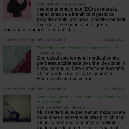
Boli neurologice si psihice
Inteligenta emotionala (EQ) se refera la
capacitatea de a identifica si gestiona
propriile emotii, precum si emotiile celorlalti.
In general, se spune ca inteligenta
emotionala cuprinde cateva abilitati:…
Timp de citire:
4 minute, 30 secunde
5 august 2026
Enurezis: cauze, factori declansatori si solutii
Sistem urinar
Enurezisul este termenul medical pentru
pierderea accidentala de urina, de obicei in
timpul somnului. Este o afectiune frecventa
atat in randul copiilor, cat si al adultilor.
Enurezisul este considerat…
Timp de citire:
4 minute, 32 secunde
28 iulie 2026
Senzatia de prea plin: cand indica o afectiune si
cum o tratati
Boli ale sistemului digestiv
Multi oameni au experimentat macar o data
dupa masa o senzatie de prea plin, chiar si
atunci cand nu au consumat o cantitate
foarte mare de alimente. In cele mai multe