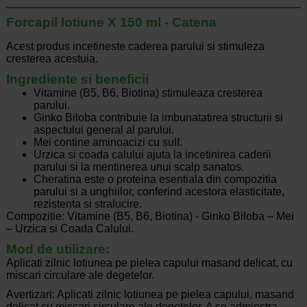
Forcapil lotiune X 150 ml - Catena
Acest produs incetineste caderea parului si stimuleza
cresterea acestuia.
Ingrediente si beneficii
Vitamine (B5, B6, Biotina) stimuleaza cresterea
parului.
Ginko Biloba contribuie la imbunatatirea structurii si
aspectului general al parului.
Mei contine aminoacizi cu sulf.
Urzica si coada calului ajuta la incetinirea caderii
parului si la mentinerea unui scalp sanatos.
Cheratina este o proteina esentiala din compozitia
parului si a unghiilor, conferind acestora elasticitate,
rezistenta si stralucire.
Compozitie: Vitamine (B5, B6, Biotina) - Ginko Biloba – Mei
– Urzica si Coada Calului.
Mod de utilizare:
Aplicati zilnic lotiunea pe pielea capului masand delicat, cu
miscari circulare ale degetelor.
Avertizari: Aplicati zilnic lotiunea pe pielea capului, masand
delicat cu miscari circulare ale degetelor. A se adminstra