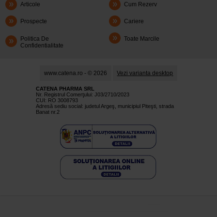
Articole
Cum Rezerv
Prospecte
Cariere
Politica De
Toate Marcile
Confidentialitate
www.catena.ro - © 2026
Vezi varianta desktop
CATENA PHARMA SRL
Nr. Registrul Comerţului: J03/2710/2023
CUI: RO 3008793
Adresă sediu social: judetul Argeş, municipiul Piteşti, strada
Banat nr.2