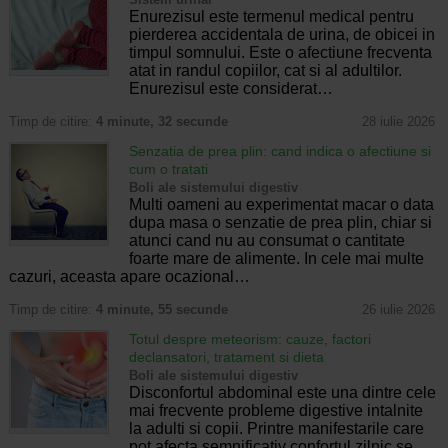
Enurezisul este termenul medical pentru
pierderea accidentala de urina, de obicei in
timpul somnului. Este o afectiune frecventa
atat in randul copiilor, cat si al adultilor.
Enurezisul este considerat…
Timp de citire:
4 minute, 32 secunde
28 iulie 2026
Senzatia de prea plin: cand indica o afectiune si
cum o tratati
Boli ale sistemului digestiv
Multi oameni au experimentat macar o data
dupa masa o senzatie de prea plin, chiar si
atunci cand nu au consumat o cantitate
foarte mare de alimente. In cele mai multe
cazuri, aceasta apare ocazional…
Timp de citire:
4 minute, 55 secunde
26 iulie 2026
Totul despre meteorism: cauze, factori
declansatori, tratament si dieta
Boli ale sistemului digestiv
Disconfortul abdominal este una dintre cele
mai frecvente probleme digestive intalnite
la adulti si copii. Printre manifestarile care
pot afecta semnificativ confortul zilnic se