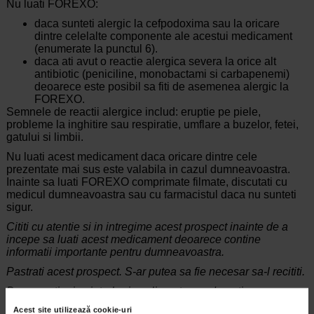
Nu luati FOREXO:
daca sunteti alergic la cefpodoxima sau la oricare
dintre celelalte componente ale acestui medicament
(enumerate la punctul 6).
daca ati avut o reactie alergica severa la orice alt
antibiotic (peniciline, monobactami si carbapenemi)
deoarece este posibil sa fiti de asemenea alergic la
FOREXO.
Semnele de reactii alergice includ: eruptie pe piele,
probleme la inghitire sau respiratie, umflare a buzelor, fetei,
gatului si limbii.
Nu luati acest medicament daca oricare dintre cele
prezentate mai sus este valabila in cazul dumneavoastra.
Inainte sa luati FOREXO comprimate filmate, discutati cu
medicul dumneavoastra sau cu farmacistul daca nu sunteti
sigur.
Cititi cu atentie si in intregime acest prospect inainte de a
incepe sa luati acest medicament deoarece contine
informatii importante pentru dumneavoastra.
Pastrati acest prospect. S-ar putea sa fie necesar sa-l recititi.
Daca aveti orice intrebari suplimentare, adresati-va
medicului dumneavoastra sau farmacistului
Acest site utilizează cookie-uri