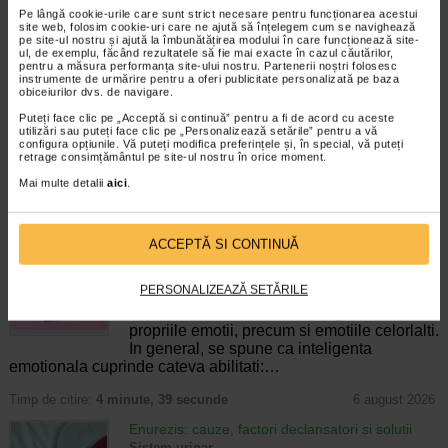
Pe lângă cookie-urile care sunt strict necesare pentru funcționarea acestui
site web, folosim cookie-uri care ne ajută să înțelegem cum se navighează
pe site-ul nostru și ajută la îmbunătățirea modului în care funcționează site-
ul, de exemplu, făcând rezultatele să fie mai exacte în cazul căutărilor,
pentru a măsura performanța site-ului nostru. Partenerii noștri folosesc
.
instrumente de urmărire pentru a oferi publicitate personalizată pe baza
obiceiurilor dvs. de navigare.
Puteți face clic pe „Acceptă si continuă” pentru a fi de acord cu aceste
utilizări sau puteți face clic pe „Personalizează setările” pentru a vă
Producator:
HUMANAE VERITAS
configura opțiunile. Vă puteți modifica preferințele și, în special, vă puteți
retrage consimțământul pe site-ul nostru în orice moment.
*Pentru pret te asteptam in cea mai apropiata farmacie Catena
Mai multe detalii
aici
.
CELE MAI RECENTE ARTICOLE
Cum sa va dezvoltati inteligenta emotionala:
ACCEPTĂ SI CONTINUĂ
metode prin care va puteti imbunatati EQ-ul
Boli neurologice si psihice
PERSONALIZEAZĂ SETĂRILE
Inteligenta emotionala (EQ) se refera la
capacitatea de a identifica si gestiona
propriile emotii, precum si emotiile celorlalti.
In general, se spune ca inteligenta
emotionala cuprinde cateva abilitati:…
Timp de citire:
4 minute, 39 secunde
6 august 2026
Enurezis: cauze, factori declansatori si solutii
Sistem urinar