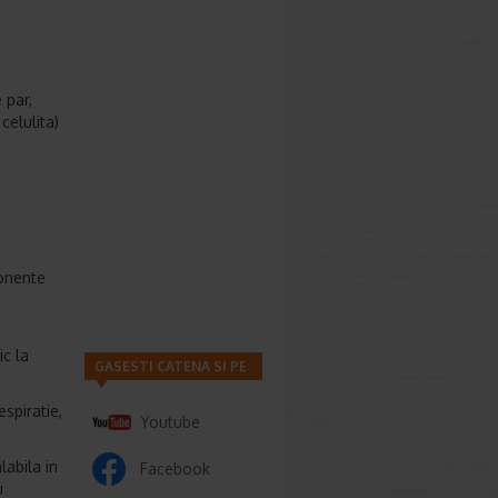
 par,
 celulita)
ponente
c la
GASESTI CATENA SI PE
espiratie,
Youtube
labila in
Facebook
u