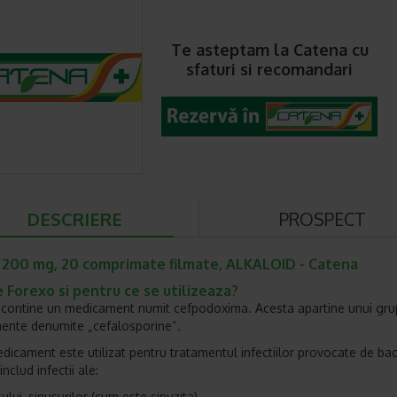
Te asteptam la Catena cu
sfaturi si recomandari
DESCRIERE
PROSPECT
 200 mg, 20 comprimate filmate, ALKALOID - Catena
 Forexo si pentru ce se utilizeaza?
ontine un medicament numit cefpodoxima. Acesta apartine unui gru
ente denumite „cefalosporine“.
dicament este utilizat pentru tratamentul infectiilor provocate de bact
nclud infectii ale:
i, sinusurilor (cum este sinuzita)