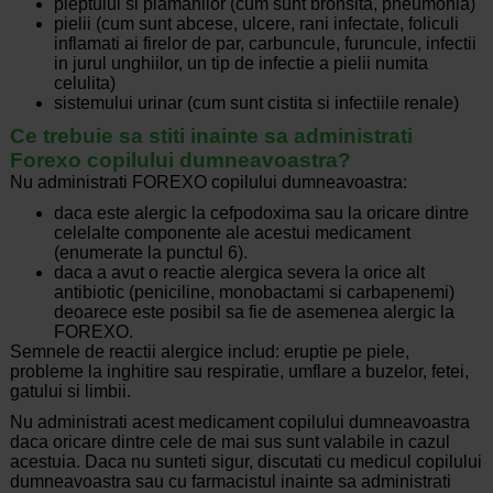
pieptului si plamanilor (cum sunt bronsita, pneumonia)
pielii (cum sunt abcese, ulcere, rani infectate, foliculi
inflamati ai firelor de par, carbuncule, furuncule, infectii
in jurul unghiilor, un tip de infectie a pielii numita
celulita)
sistemului urinar (cum sunt cistita si infectiile renale)
Ce trebuie sa stiti inainte sa administrati
Forexo copilului dumneavoastra?
Nu administrati FOREXO copilului dumneavoastra:
daca este alergic la cefpodoxima sau la oricare dintre
celelalte componente ale acestui medicament
(enumerate la punctul 6).
daca a avut o reactie alergica severa la orice alt
antibiotic (peniciline, monobactami si carbapenemi)
deoarece este posibil sa fie de asemenea alergic la
FOREXO.
Semnele de reactii alergice includ: eruptie pe piele,
probleme la inghitire sau respiratie, umflare a buzelor, fetei,
gatului si limbii.
Nu administrati acest medicament copilului dumneavoastra
daca oricare dintre cele de mai sus sunt valabile in cazul
acestuia. Daca nu sunteti sigur, discutati cu medicul copilului
dumneavoastra sau cu farmacistul inainte sa administrati