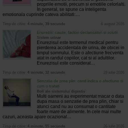
propriile emotii, precum si emotiile celorlalti.
In general, se spune ca inteligenta
emotionala cuprinde cateva abilitati:…
Timp de citire:
4 minute, 39 secunde
6 august 2026
Enurezis: cauze, factori declansatori si solutii
Sistem urinar
Enurezisul este termenul medical pentru
pierderea accidentala de urina, de obicei in
timpul somnului. Este o afectiune frecventa
atat in randul copiilor, cat si al adultilor.
Enurezisul este considerat…
Timp de citire:
4 minute, 32 secunde
28 iulie 2026
Senzatia de prea plin: cand indica o afectiune si
cum o tratati
Boli ale sistemului digestiv
Multi oameni au experimentat macar o data
dupa masa o senzatie de prea plin, chiar si
atunci cand nu au consumat o cantitate
foarte mare de alimente. In cele mai multe
cazuri, aceasta apare ocazional…
Timp de citire:
4 minute, 55 secunde
26 iulie 2026