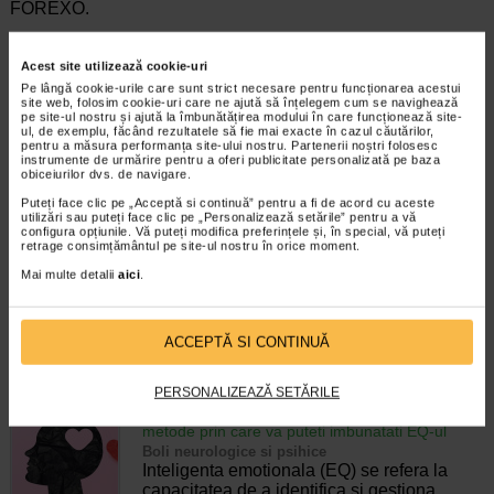
FOREXO.
Cititi cu atentie si in intregime acest prospect inainte de a
incepe sa luati acest medicament deoarece contine
Acest site utilizează cookie-uri
informatii importante pentru dumneavoastra.
Pe lângă cookie-urile care sunt strict necesare pentru funcționarea acestui
site web, folosim cookie-uri care ne ajută să înțelegem cum se navighează
Pastrati acest prospect. S-ar putea sa fie necesar sa-l recititi.
pe site-ul nostru și ajută la îmbunătățirea modului în care funcționează site-
ul, de exemplu, făcând rezultatele să fie mai exacte în cazul căutărilor,
Daca aveti orice intrebari suplimentare, adresati-va
pentru a măsura performanța site-ului nostru. Partenerii noștri folosesc
medicului dumneavoastra sau farmacistului
instrumente de urmărire pentru a oferi publicitate personalizată pe baza
obiceiurilor dvs. de navigare.
Puteți face clic pe „Acceptă si continuă” pentru a fi de acord cu aceste
utilizări sau puteți face clic pe „Personalizează setările” pentru a vă
configura opțiunile. Vă puteți modifica preferințele și, în special, vă puteți
retrage consimțământul pe site-ul nostru în orice moment.
Mai multe detalii
aici
.
Producator:
HUMANAE VERITAS
*Pentru pret te asteptam in cea mai apropiata farmacie Catena
ACCEPTĂ SI CONTINUĂ
CELE MAI RECENTE ARTICOLE
PERSONALIZEAZĂ SETĂRILE
Cum sa va dezvoltati inteligenta emotionala:
metode prin care va puteti imbunatati EQ-ul
Boli neurologice si psihice
Inteligenta emotionala (EQ) se refera la
capacitatea de a identifica si gestiona