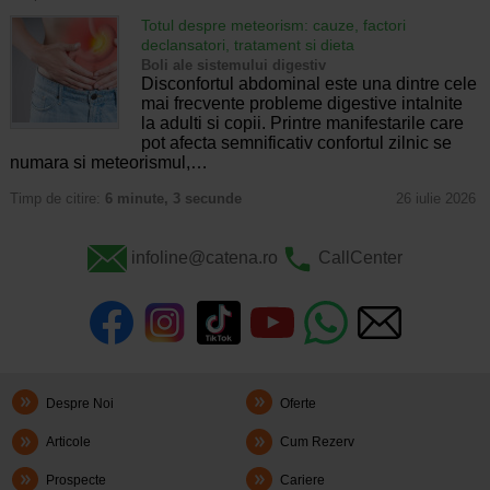
Totul despre meteorism: cauze, factori
declansatori, tratament si dieta
Boli ale sistemului digestiv
Disconfortul abdominal este una dintre cele
mai frecvente probleme digestive intalnite
la adulti si copii. Printre manifestarile care
pot afecta semnificativ confortul zilnic se
numara si meteorismul,…
Timp de citire:
6 minute, 3 secunde
26 iulie 2026
infoline@catena.ro
CallCenter
Despre Noi
Oferte
Articole
Cum Rezerv
Prospecte
Cariere