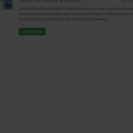
Timp de citire:
5 minute, 41 secunde
28 iul
Laxativele sunt medicamente utilizate pentru tratarea constipatiei si un
pentru ameliorarea simptomelor in cazul pacientilor cu hemoroizi sau fis
anale. Exista mai multe tipuri de astfel de medicamente,…