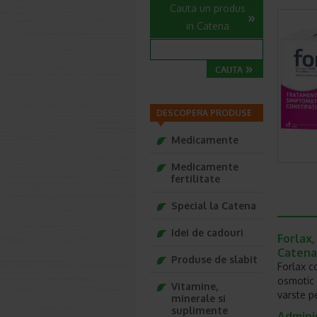
Cauta un produs
in Catena
DESCOPERA PRODUSE
Medicamente
Medicamente
fertilitate
Special la Catena
Idei de cadouri
Forlax,
Catena
Produse de slabit
Forlax c
osmotic 
Vitamine,
varste p
minerale si
suplimente
Admini