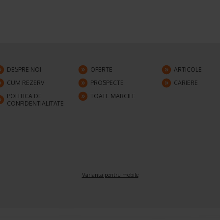
DESPRE NOI
OFERTE
ARTICOLE
CUM REZERV
PROSPECTE
CARIERE
POLITICA DE
TOATE MARCILE
CONFIDENTIALITATE
Varianta pentru mobile