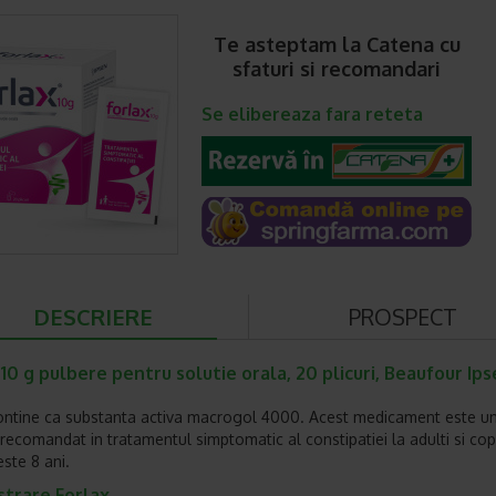
Te asteptam la Catena cu
sfaturi si recomandari
Se elibereaza fara reteta
DESCRIERE
PROSPECT
 10 g pulbere pentru solutie orala, 20 plicuri, Beaufour Ips
ontine ca substanta activa macrogol 4000. Acest medicament este un
recomandat in tratamentul simptomatic al constipatiei la adulti si copi
este 8 ani.
strare Forlax