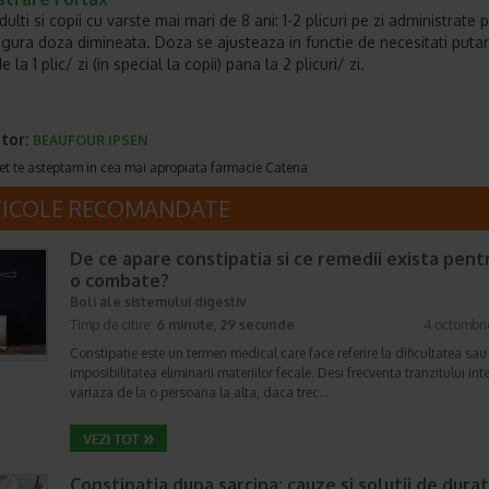
ulti si copii cu varste mai mari de 8 ani: 1-2 plicuri pe zi administrate p
ingura doza dimineata. Doza se ajusteaza in functie de necesitati puta
e la 1 plic/ zi (in special la copii) pana la 2 plicuri/ zi.
tor:
BEAUFOUR IPSEN
et te asteptam in cea mai apropiata farmacie Catena
TICOLE RECOMANDATE
De ce apare constipatia si ce remedii exista pent
o combate?
Boli ale sistemului digestiv
Timp de citire:
6 minute, 29 secunde
4 octombri
Constipatie este un termen medical care face referire la dificultatea sau
imposibilitatea eliminarii materiilor fecale. Desi frecventa tranzitului int
variaza de la o persoana la alta, daca trec…
Constipatia dupa sarcina: cauze si solutii de dura