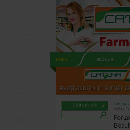
HOME
BLOGURI
Catena
Cauta pe site
Forlax, 1
Forlax
Beauf