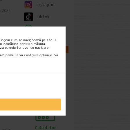
Instagram
ai 2026
TikTok
Whatsapp
nțelegem cum se navighează pe site-ul
ul căutărilor, pentru a măsura
za obiceiurilor dvs. de navigare.
CALCULATOARE
ile” pentru a vă configura opțiunile. Vă
ie 2025
 mai
e
Calculator
sarcina
buzul
Calculator