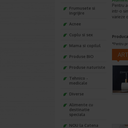
Pentru ad
Frumusete si
intr-o s
ingrijire
varieze d
Acnee
Cuplu si sex
Produca
*Pentru pr
Mama si copilul
AR
Produse BIO
Produse naturiste
Tehnico -
medicale
Diverse
Alimente cu
destinatie
speciala
NOU la Catena