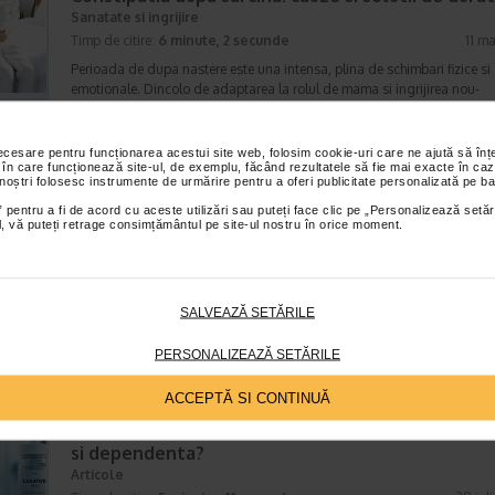
Sanatate si ingrijire
Timp de citire:
6 minute, 2 secunde
11 m
Perioada de dupa nastere este una intensa, plina de schimbari fizice si
emotionale. Dincolo de adaptarea la rolul de mama si ingrijirea nou-
nascutului, multe femei observa si modificari ale functionarii…
necesare pentru funcționarea acestui site web, folosim cookie-uri care ne ajută să î
 în care funcționează site-ul, de exemplu, făcând rezultatele să fie mai exacte în caz
 noștri folosesc instrumente de urmărire pentru a oferi publicitate personalizată pe ba
Dependenta de laxative: cum se instaleaza, ce
 pentru a fi de acord cu aceste utilizări sau puteți face clic pe „Personalizează setăr
afectiuni poate declansa si cum se combate
ial, vă puteți retrage consimțământul pe site-ul nostru în orice moment.
Articole
Timp de citire:
6 minute, 1 secunda
24 iul
Utilizarea laxativelor este frecventa in practica medicala, fiind indicata
SALVEAZĂ SETĂRILE
ales pe fondul unei constipatii – acuta, tranzitorie sau cronica –, dar s
recomanda si pentru pregatirea colonului…
PERSONALIZEAZĂ SETĂRILE
ACCEPTĂ SI CONTINUĂ
Utilizarea corecta a laxativelor. Cum sa evitati a
si dependenta?
Articole