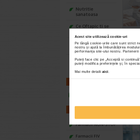
Nutritie
sanatoasa
Ce Oftapic ti se
potriveste
Acest site utilizează cookie-uri
Adora – Adorabili
Pe lângă cookie-urile care sunt strict 
nostru și ajută la îmbunătățirea modului
din prima clipa
performanța site-ului nostru. Partenerii
Puteți face clic pe „Acceptă si continuă”
Seturi cadou
puteți modifica preferințele și, în spec
Baylis&Harding
Mai multe detalii
aici
.
CONTACT
infoline@catena.ro
FARMACII
Farmacii NON-STOP
Farmacii FIV