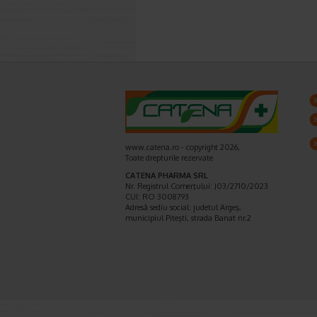
www.catena.ro - copyright 2026,
Toate drepturile rezervate
CATENA PHARMA SRL
Nr. Registrul Comerţului: J03/2710/2023
CUI: RO 3008793
Adresă sediu social: judetul Argeş,
municipiul Piteşti, strada Banat nr.2