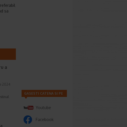
referabil
nd sa
ru a
e 2024
GASESTI CATENA SI PE
estinal
Youtube
Facebook
ta