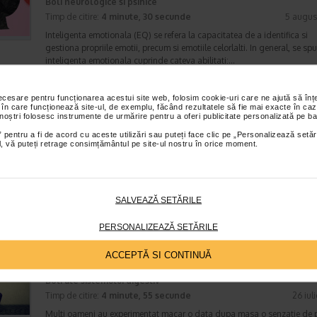
Boli neurologice si psihice
Timp de citire:
4 minute, 30 secunde
5 augus
Inteligenta emotionala (EQ) se refera la capacitatea de a identifica si
gestiona propriile emotii, precum si emotiile celorlalti. In general, se sp
inteligenta emotionala cuprinde cateva abilitati:…
necesare pentru funcționarea acestui site web, folosim cookie-uri care ne ajută să î
 în care funcționează site-ul, de exemplu, făcând rezultatele să fie mai exacte în caz
 noștri folosesc instrumente de urmărire pentru a oferi publicitate personalizată pe ba
Enurezis: cauze, factori declansatori si solutii
Sistem urinar
 pentru a fi de acord cu aceste utilizări sau puteți face clic pe „Personalizează setăr
ial, vă puteți retrage consimțământul pe site-ul nostru în orice moment.
Timp de citire:
4 minute, 32 secunde
28 iul
Enurezisul este termenul medical pentru pierderea accidentala de urina
obicei in timpul somnului. Este o afectiune frecventa atat in randul copii
cat si al adultilor. Enurezisul este considerat…
SALVEAZĂ SETĂRILE
PERSONALIZEAZĂ SETĂRILE
Senzatia de prea plin: cand indica o afectiune si 
ACCEPTĂ SI CONTINUĂ
tratati
Boli ale sistemului digestiv
Timp de citire:
4 minute, 55 secunde
26 iul
Multi oameni au experimentat macar o data dupa masa o senzatie de 