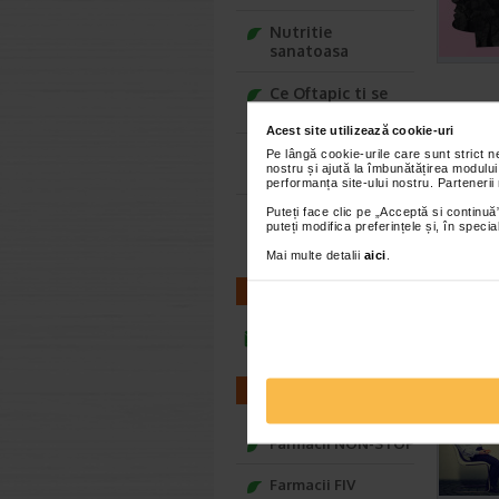
Nutritie
sanatoasa
Ce Oftapic ti se
potriveste
Acest site utilizează cookie-uri
Adora – Adorabili
Pe lângă cookie-urile care sunt strict 
nostru și ajută la îmbunătățirea modului
din prima clipa
performanța site-ului nostru. Partenerii
Puteți face clic pe „Acceptă si continuă”
Seturi cadou
puteți modifica preferințele și, în spec
Baylis&Harding
Mai multe detalii
aici
.
CONTACT
infoline@catena.ro
FARMACII
Farmacii NON-STOP
Farmacii FIV