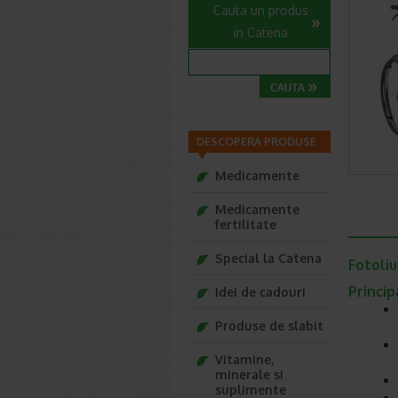
Cauta un produs
in Catena
DESCOPERA PRODUSE
Medicamente
Medicamente
fertilitate
Special la Catena
Fotoliu
Princi
Idei de cadouri
Produse de slabit
Vitamine,
minerale si
suplimente