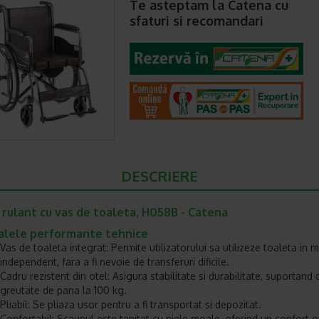
Te asteptam la Catena cu
sfaturi si recomandari
DESCRIERE
 rulant cu vas de toaleta, H058B - Catena
palele performante tehnice
Vas de toaleta integrat: Permite utilizatorului sa utilizeze toaleta in 
independent, fara a fi nevoie de transferuri dificile.
Cadru rezistent din otel: Asigura stabilitate si durabilitate, suportand 
greutate de pana la 100 kg.
Pliabil: Se pliaza usor pentru a fi transportat si depozitat.
Confortabil: Scaunul este tapitat cu piele moale, oferind un confort o