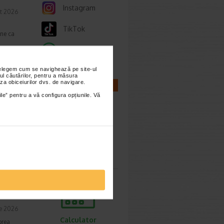
Instagram
t 2026
TikTok
une ca
Whatsapp
nțelegem cum se navighează pe site-ul
ul căutărilor, pentru a măsura
za obiceiurilor dvs. de navigare.
CALCULATOARE
ile” pentru a vă configura opțiunile. Vă
ie 2026
, de
lor,
Calculator
sarcina
cum o
ie 2026
Calculator
prea