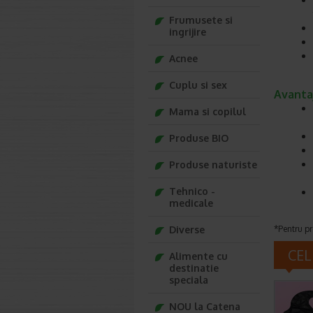
Frumusete si
ingrijire
Acnee
Cuplu si sex
Avanta
Mama si copilul
Produse BIO
Produse naturiste
Tehnico -
medicale
Diverse
*Pentru pr
CEL
Alimente cu
destinatie
speciala
NOU la Catena