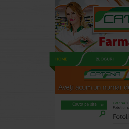
HOME
BLOGURI
Catena
Cauta pe site
Fotoliu r
Fotol