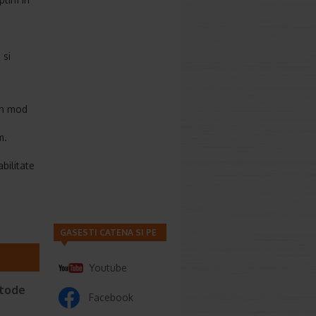
 si
 in mod
m.
abilitate
GASESTI CATENA SI PE
Youtube
etode
Facebook