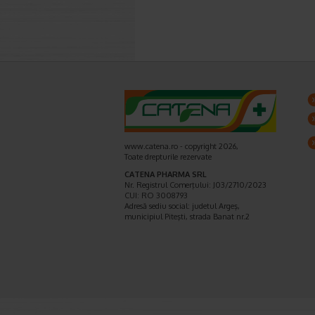
www.catena.ro - copyright 2026,
Toate drepturile rezervate
CATENA PHARMA SRL
Nr. Registrul Comerţului: J03/2710/2023
CUI: RO 3008793
Adresă sediu social: judetul Argeş,
municipiul Piteşti, strada Banat nr.2