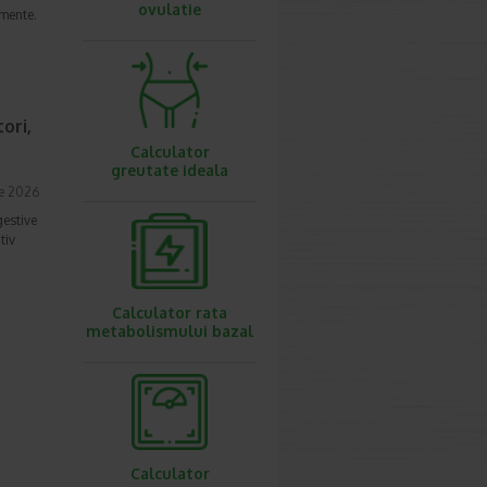
ovulatie
imente.
ori,
Calculator
greutate ideala
ie 2026
gestive
tiv
Calculator rata
metabolismului bazal
Calculator