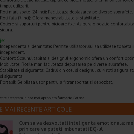
timpul utilizarii.
Roti mari, spate (24 inci): Faciliteaza deplasarea pe diverse suprafete.
Roti fata (7 inci): Ofera manevrabilitate si stabilitate.
Cotiere si suporturi pentru picioare fixe: Asigura o pozitie confortabila
sigura.
je:
Independenta si demnitate: Permite utilizatorului sa utilizeze toaleta
independent.
Confort: Scaunul tapitat si designul ergonomic ofera un confort opti
Mobilitate: Rotile mari faciliteaza deplasarea pe diverse suprafete.
Stabilitate si siguranta: Cadrul din otel si designul cu 4 roti asigura st
si siguranta.
Portabil: Se pliaza usor pentru a fi transportat si depozitat.
et te asteptam in cea mai apropiata farmacie Catena
E MAI RECENTE ARTICOLE
Cum sa va dezvoltati inteligenta emotionala: m
prin care va puteti imbunatati EQ-ul