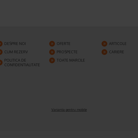
DESPRE NOI
OFERTE
ARTICOLE
CUM REZERV
PROSPECTE
CARIERE
POLITICA DE
TOATE MARCILE
CONFIDENTIALITATE
Varianta pentru mobile