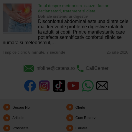
Totul despre meteorism: cauze, factori
declansatori, tratament si dieta
Boli ale sistemului digestiv
Disconfortul abdominal este una dintre cele
mai frecvente probleme digestive intalnite
la adulti si copii. Printre manifestarile care
pot afecta semnificativ confortul zilnic se
numara si meteorismul,…
Timp de citire:
6 minute, 7 secunde
26 iulie 2026
infoline@catena.ro
CallCenter
Despre Noi
Oferte
Articole
Cum Rezerv
Prospecte
Cariere