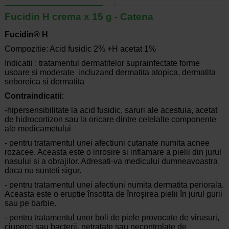
Fucidin H crema x 15 g - Catena
Fucidin® H
Compozitie: Acid fusidic 2% +H acetat 1%
Indicatii : tratamentul dermatitelor suprainfectate forme
usoare si moderate incluzand dermatita atopica, dermatita
seboreica si dermatita
Contraindicatii:
-hipersensibilitate la acid fusidic, saruri ale acestuia, acetat
de hidrocortizon sau la oricare dintre celelalte componente
ale medicametului
- pentru tratamentul unei afectiuni cutanate numita acnee
rozacee. Aceasta este o inrosire si inflamare a pielii din jurul
nasului si a obrajilor. Adresati-va medicului dumneavoastra
daca nu sunteti sigur.
- pentru tratamentul unei afectiuni numita dermatita periorala.
Aceasta este o eruptie însotita de înroşirea pielii în jurul gurii
sau pe barbie.
- pentru tratamentul unor boli de piele provocate de virusuri,
ciuperci sau bacterii, netratate sau necontrolate de