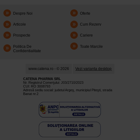
Despre Noi
Oferte
Articole
Cum Rezerv
Prospecte
Cariere
Politica De
Toate Marcile
Confidentialitate
www.catena.ro - © 2026
Vezi varianta desktop
CATENA PHARMA SRL
Nr. Registrul Comerţului: J03/2710/2023
CUI: RO 3008793
Adresă sediu social: judetul Argeş, municipiul Piteşti, strada
Banat nr.2