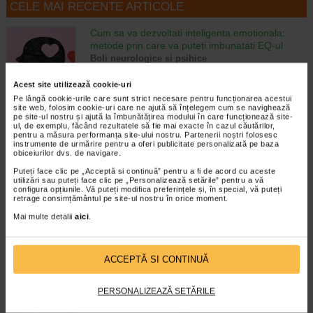
CELE MAI RECENTE ARTICOLE
Cum sa va dezvoltati inteligenta emotionala:
metode prin care va puteti imbunatati EQ-ul
Boli neurologice si psihice
Inteligenta emotionala (EQ) se refera la
capacitatea de a identifica si gestiona
Acest site utilizează cookie-uri
propriile emotii, precum si emotiile celorlalti.
Pe lângă cookie-urile care sunt strict necesare pentru funcționarea acestui
In general, se spune ca inteligenta
site web, folosim cookie-uri care ne ajută să înțelegem cum se navighează
pe site-ul nostru și ajută la îmbunătățirea modului în care funcționează site-
emotionala cuprinde cateva abilitati:…
ul, de exemplu, făcând rezultatele să fie mai exacte în cazul căutărilor,
pentru a măsura performanța site-ului nostru. Partenerii noștri folosesc
Timp de citire:
4 minute, 39 secunde
6 august 2026
instrumente de urmărire pentru a oferi publicitate personalizată pe baza
obiceiurilor dvs. de navigare.
Enurezis: cauze, factori declansatori si solutii
Puteți face clic pe „Acceptă si continuă” pentru a fi de acord cu aceste
Sistem urinar
utilizări sau puteți face clic pe „Personalizează setările” pentru a vă
Enurezisul este termenul medical pentru
configura opțiunile. Vă puteți modifica preferințele și, în special, vă puteți
retrage consimțământul pe site-ul nostru în orice moment.
pierderea accidentala de urina, de obicei in
timpul somnului. Este o afectiune frecventa
Mai multe detalii
aici
.
atat in randul copiilor, cat si al adultilor.
Enurezisul este considerat…
ACCEPTĂ SI CONTINUĂ
Timp de citire:
4 minute, 32 secunde
28 iulie 2026
Senzatia de prea plin: cand indica o afectiune si
PERSONALIZEAZĂ SETĂRILE
cum o tratati
Boli ale sistemului digestiv