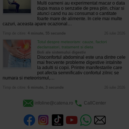
Multi oameni au experimentat macar o data
dupa masa o senzatie de prea plin, chiar si
atunci cand nu au consumat o cantitate
foarte mare de alimente. In cele mai multe
cazuri, aceasta apare ocazional…
Timp de citire:
4 minute, 55 secunde
26 iulie 2026
Totul despre meteorism: cauze, factori
declansatori, tratament si dieta
Boli ale sistemului digestiv
Disconfortul abdominal este una dintre cele
mai frecvente probleme digestive intalnite
la adulti si copii. Printre manifestarile care
pot afecta semnificativ confortul zilnic se
numara si meteorismul,…
Timp de citire:
6 minute, 3 secunde
26 iulie 2026
infoline@catena.ro
CallCenter