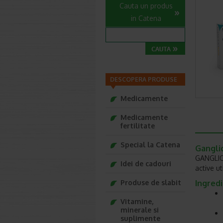
Cauta un produs
in Catena
DESCOPERA PRODUSE
Medicamente
Medicamente
fertilitate
Special la Catena
Ganglio
GANGLIOM
Idei de cadouri
active u
Produse de slabit
Ingredi
Vitamine,
minerale si
suplimente