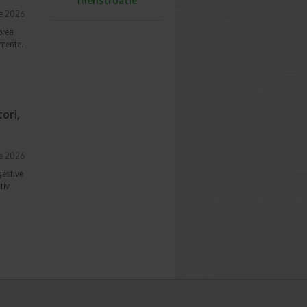
menstruatie
ie 2026
prea
imente.
ori,
ie 2026
gestive
tiv