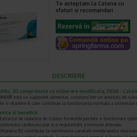
Te asteptam la Catena cu
sfaturi si recomandari
DESCRIERE
Mix, 30 comprimate cu eliberare modificata, FIDIA - Cate
IX® este un supliment alimentar, constand intr-un amestec de sub
tile si vitamine B care contribuie la functionarea normala a sistemului
ente si beneficii
Extractul de radacina de Coleus forskohlii permite o functionare opti
sistemului cardiovascular si o regularitate a tensiunii arteriale.
Vitamina B2 contribuie: la mentinerea sanatatii membranelor mucoase
mentinerea vederii normale, la metabolismul normal al fierului, la pro