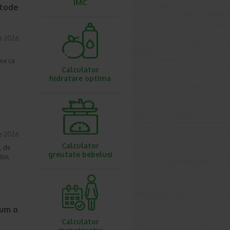
IMC
etode
t 2026
une ca
Calculator
hidratare optima
ie 2026
Calculator
, de
greutate bebelusi
lor,
cum o
Calculator