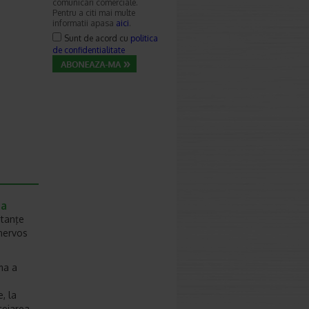
comunicari comerciale.
Pentru a citi mai multe
informatii apasa
aici
.
Sunt de acord cu
politica
de confidentialitate
na
stanţe
 nervos
ma a
, la
tejarea