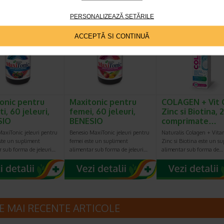
PERSONALIZEAZĂ SETĂRILE
Plătești 2, primești 3
Plătești 2, primești 3
Plătești 2, pr
ACCEPTĂ SI CONTINUĂ
onic pentru
Maxitonic pentru
COLAGEN + Vit 
i, 60 jeleuri,
femei, 60 jeleuri,
Zinc si Biotina, 
SIO
BENESIO
comprimate…
axiTonic jeleuri pentru
Benesio MaxiTonic jeleuri pentru
Naturalis Colagen + Vita
ste un supliment
femei este un supliment
Zinc si Biotina este un s
r sub forma de jeleuri…
alimentar sub forma de jeleuri…
alimentar sub forma de…
E MAI RECENTE ARTICOLE