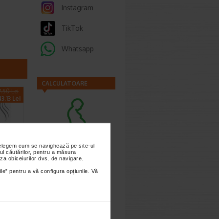
Instagram
TikTok
Whatsapp
CALCULATOARE
.50 Lei
3.13 Lei
Calculator
nțelegem cum se navighează pe site-ul
sarcina
ul căutărilor, pentru a măsura
za obiceiurilor dvs. de navigare.
ile” pentru a vă configura opțiunile. Vă
OR
mula
Calculator