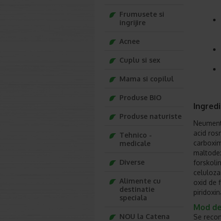
Frumusete si
ingrijire
Acnee
Cuplu si sex
Mama si copilul
Produse BIO
Ingred
Produse naturiste
Neumenti
acid rosm
Tehnico -
carboxim
medicale
maltodex
Diverse
forskoli
celulozam
Alimente cu
oxid de f
destinatie
piridoxi
speciala
Mod de
NOU la Catena
Se recom