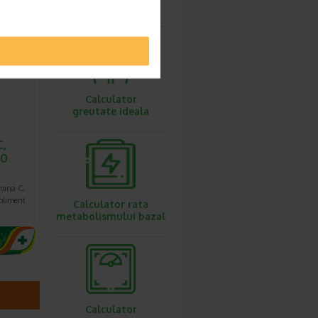
ovulatie
imești 3
Calculator
greutate ideala
C,
20
mina C,
upliment
Calculator rata
metabolismului bazal
Calculator