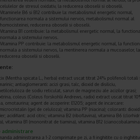
celulelor de stresul oxidativ, la reducerea oboselii si oboselii.
Vitaminele B6 si B12 contribuie la: metabolismul energetic normal,
functionarea normala a sistemului nervos, metabolismul normal al
homocisteinei, reducerea oboselii si oboselii.
Vitamina B1 contribuie: la metabolismul energetic normal, la function
normala a sistemului nervos.
Vitamina PP contribuie: la metabolismul energetic normal, la functio
normala a sistemului nervos, la mentinerea normala a mucoaselor, la
reducerea oboselii si oboselii.
iente:
x (Mentha spicata L., herba) extract uscat titrat 24% polifenoli totali 
arinic; antiaglomeranti: acizi grasi, talc, dioxid de disiliciu,
etilceluloza de sodiu reticulat, saruri de magneziu ale acizilor grasi;
trina, coleus (Coleus forskohlii Andrews, radix) extract uscat titrat 1
na, omotaurina; agent de acoperire: E1205; agent de incarcare:
icrocristalin (gel de celuloza); vitamina PP (niacina); coloranti: dioxid
ier; acidifiant: acid citric; vitamina B2 (riboflavina), vitamina B6 (clorhid
na), vitamina B1 (mononitrat de tiamina), vitamina B12 (cianocobalamina
 administrare
anda administrarea a 1-2 comprimate pe zi, a fi inghitite cu o inghitit