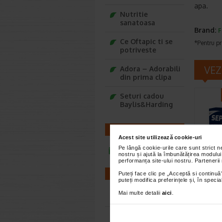
apa.
Nutritie
sanatoasa
Brand:
F
Ce Oftapic ti se
*Pentru pr
potriveste
VEZ
Adora – Adorabili
din prima clipa
Seturi cadou
Baylis&Harding
CONTACT
Acest site utilizează cookie-uri
Pe lângă cookie-urile care sunt strict 
infoline@catena.ro
nostru și ajută la îmbunătățirea modului
performanța site-ului nostru. Partenerii
Septo
FARMACII
Puteți face clic pe „Acceptă si continuă”
de me
puteți modifica preferințele și, în spec
comp
Mai multe detalii
aici
.
Farmacii NON-STOP
Septosol 
este un 
albastru 
Farmacii FIV