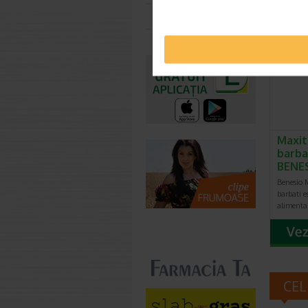
Toate farmaciile
Maxit
barbat
BENE
Benesio M
barbati e
alimenta
CEL