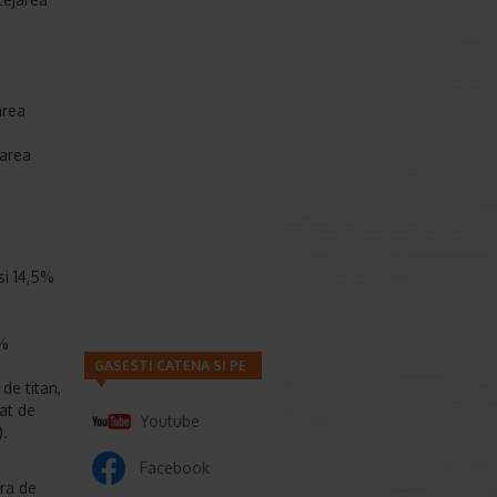
area
narea
si 14,5%
0%
GASESTI CATENA SI PE
 de titan,
rat de
Youtube
).
Facebook
ura de