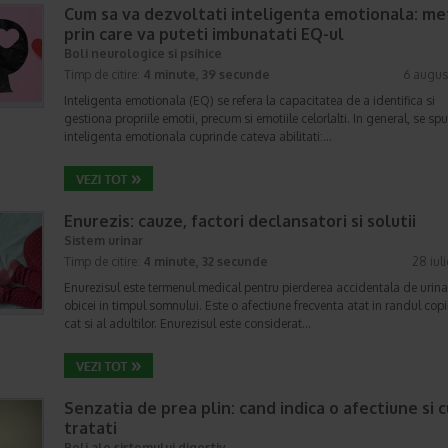
Cum sa va dezvoltati inteligenta emotionala: m
prin care va puteti imbunatati EQ-ul
Boli neurologice si psihice
Timp de citire:
4 minute, 39 secunde
6 augus
Inteligenta emotionala (EQ) se refera la capacitatea de a identifica si
gestiona propriile emotii, precum si emotiile celorlalti. In general, se sp
inteligenta emotionala cuprinde cateva abilitati:…
Enurezis: cauze, factori declansatori si solutii
Sistem urinar
Timp de citire:
4 minute, 32 secunde
28 iul
Enurezisul este termenul medical pentru pierderea accidentala de urina
obicei in timpul somnului. Este o afectiune frecventa atat in randul copii
cat si al adultilor. Enurezisul este considerat…
Senzatia de prea plin: cand indica o afectiune si 
tratati
Boli ale sistemului digestiv