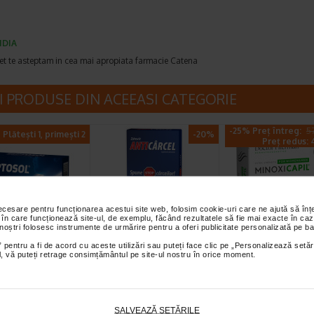
IDIA
et te asteptam in cea mai apropiata farmacie Catena
I PRODUSE DIN ACEEASI CATEGORIE
-25% Preț întreg:
57
Plătești 1, primești 2
-20%
Preț redus: 4
necesare pentru funcționarea acestui site web, folosim cookie-uri care ne ajută să î
 în care funcționează site-ul, de exemplu, făcând rezultatele să fie mai exacte în caz
 noștri folosesc instrumente de urmărire pentru a oferi publicitate personalizată pe ba
sol cu albastru
Anticarcel, 56
Minoxicapil, 30
 pentru a fi de acord cu aceste utilizări sau puteți face clic pe „Personalizează setăr
tilen, 20
comprimate, Zdrovit
capsule, DOCT
ial, vă puteți retrage consimțământul pe site-ul nostru în orice moment.
rimate de…
FITERMAN
cu albastru de metilen
Magneziul si vitamina B6
Doctor Fiterman
supliment alimentar cu
contribuie la reducerea oboselii si
MINOXICAPIL este o for
de metilen ce…
extenuarii, la metabolismul…
fortifianta alcatuita din…
SALVEAZĂ SETĂRILE