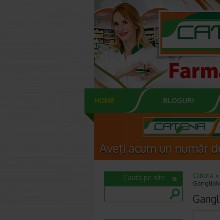
HOME
BLOGURI
Catena
Cauta pe site
GanglioMi
Gangl