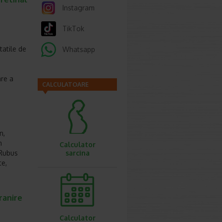
Instagram
TikTok
tatile de
Whatsapp
are a
CALCULATOARE
n,
m
Calculator
 Rubus
sarcina
te,
ranire
Calculator