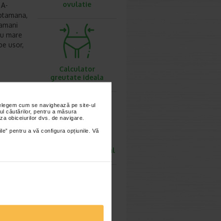
ovulatie
 A-
aptamana,
tamani
 cu mare
be usor,
Calculator
greutate ideala
nțelegem cum se navighează pe site-ul
ern, a nu
ul căutărilor, pentru a măsura
za obiceiurilor dvs. de navigare.
ile” pentru a vă configura opțiunile. Vă
 | Nu
Calculator rata
metabolismului bazal
Calculator