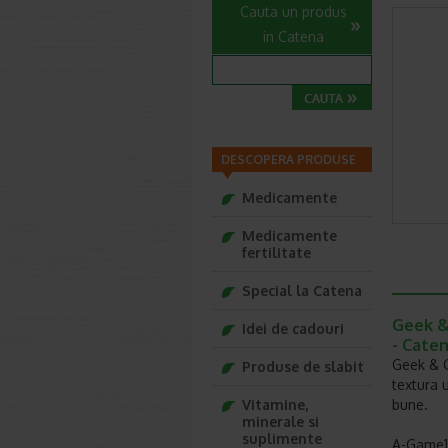
Cauta un produs
in Catena
DESCOPERA PRODUSE
Medicamente
Medicamente
fertilitate
Special la Catena
Geek &
Idei de cadouri
- Cate
Geek & G
Produse de slabit
textura 
Vitamine,
bune.
minerale si
suplimente
A-Game10