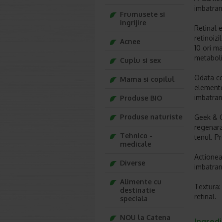
imbatrani
Frumusete si
ingrijire
Retinal 
retinoizi
Acnee
10 ori m
metaboli
Cuplu si sex
Odata con
Mama si copilul
elemente
imbatrani
Produse BIO
Produse naturiste
Geek & G
regenarar
Tehnico -
tenul. P
medicale
Actioneaz
Diverse
imbatrani
Alimente cu
Textura:
destinatie
retinal.
speciala
NOU la Catena
Ingred