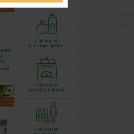
IMC
9,30 Lei
0.51 Lei
Calculator
hidratare optima
umant
ea
 500…
pumant
Calculator
greutate bebelusi
.20 Lei
6.92 Lei
Calculator