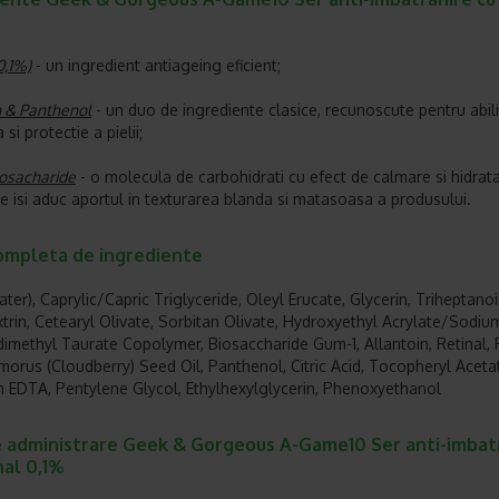
0,1%)
- un ingredient antiageing eficient;
n & Panthenol
- un duo de ingrediente clasice, recunoscute pentru abili
si protectie a pielii;
osacharide
- o molecula de carbohidrati cu efect de calmare si hidrat
are isi aduc aportul in texturarea blanda si matasoasa a produsului.
completa de ingrediente
ter), Caprylic/Capric Triglyceride, Oleyl Erucate, Glycerin, Triheptanoi
trin, Cetearyl Olivate, Sorbitan Olivate, Hydroxyethyl Acrylate/Sodiu
dimethyl Taurate Copolymer, Biosaccharide Gum-1, Allantoin, Retinal,
rus (Cloudberry) Seed Oil, Panthenol, Citric Acid, Tocopheryl Aceta
 EDTA, Pentylene Glycol, Ethylhexylglycerin, Phenoxyethanol
 administrare Geek & Gorgeous A-Game10 Ser anti-imbat
nal 0,1%