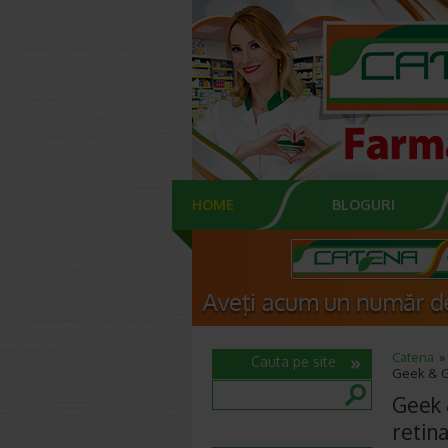
HOME
BLOGURI
Catena
Cauta pe site
Geek & G
Geek 
retina