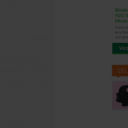
Biode
H2O S
Micel
Solutia 
de la Bi
atat pen
CEL