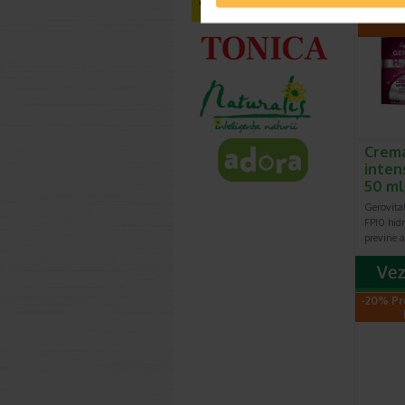
-40% Pr
Crema
inten
50 ml
Gerovita
FP10 hidr
previne a
-20% Pr