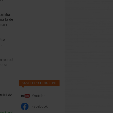
familia
ana la de
rmare
alte
de
procesul
zeaza
GASESTI CATENA SI PE
tului de
Youtube
Facebook
retinal