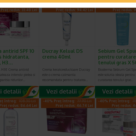
eț întreg:
55.80 Lei
-14% Preț întreg:
110.10 Lei
-30% Preț întreg:
12
Preț redus: 33.48 Lei
Preț redus: 94.42 Lei
Preț redus: 9
 antirid SPF 10
Ducray Kelual DS
Sebium Gel Sp
s hidratanta,
crema 40ml
pentru curatar
, H3…
tenului gras X
l H3E Crema antirid
Crema keratoreductoare Ducray
Bioderma Sebium Gel S
ateaza intensiv pielea si
este o crema calmanta
este solutia ideala pentru
paritia ridurilor…
recomandata pentru tratarea…
curatarea tenului gras…
eț întreg:
108.30 Lei
-40% Preț întreg:
77.90 Lei
-40% Preț întreg:
78
Preț redus: 86.64 Lei
Preț redus: 46.74 Lei
Preț redus: 4