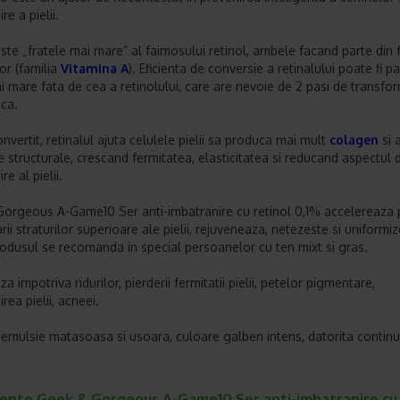
re a pielii.
este „fratele mai mare” al faimosului retinol, ambele facand parte din 
lor (familia
Vitamina A
). Eficienta de conversie a retinalului poate fi p
ai mare fata de cea a retinolului, care are nevoie de 2 pasi de transfo
ca.
vertit, retinalul ajuta celulele pielii sa produca mai mult
colagen
si 
 structurale, crescand fermitatea, elasticitatea si reducand aspectul 
re al pielii.
orgeous A-Game10 Ser anti-imbatranire cu retinol 0,1% accelereaza 
ii straturilor superioare ale pielii, rejuveneaza, netezeste si uniformi
rodusul se recomanda in special persoanelor cu ten mixt si gras.
a impotriva ridurilor, pierderii fermitatii pielii, petelor pigmentare,
rea pielii, acneei.
 emulsie matasoasa si usoara, culoare galben intens, datorita continu
iente Geek & Gorgeous A-Game10 Ser anti-imbatranire cu 