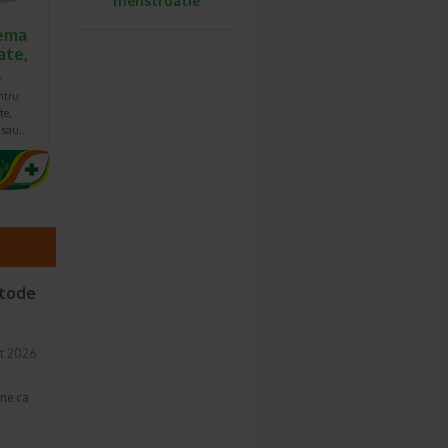
menstruatie
ema
ate,
l
ntru
te,
e sau…
etode
t 2026
une ca