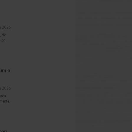
ie 2026
, de
lor,
cum o
ie 2026
prea
imente.
ori,