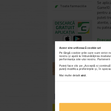
Se aplic
Toate farmaciile
Game10 i
pentru a
puteti tr
atentie, 
nu patea
Precau
imbatra
Acest site utilizează cookie-uri
Pe lângă cookie-urile care sunt strict 
A nu se 
nostru și ajută la îmbunătățirea modului
se inger
performanța site-ului nostru. Partenerii
Puteți face clic pe „Acceptă si continuă”
puteți modifica preferințele și, în spec
Netestat
contine 
Mai multe detalii
aici
.
Produca
*Pentru pr
VEZ