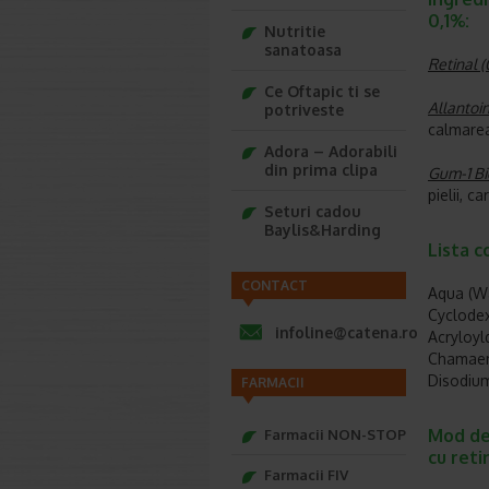
0,1%:
Nutritie
sanatoasa
Retinal (
Ce Oftapic ti se
Allantoi
potriveste
calmarea 
Adora – Adorabili
din prima clipa
Gum-1 Bi
pielii, c
Seturi cadou
Baylis&Harding
Lista 
CONTACT
Aqua (Wa
Cyclodex
infoline@catena.ro
Acryloyl
Chamaemo
Disodium
FARMACII
Mod de
Farmacii NON-STOP
cu reti
Farmacii FIV