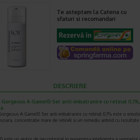
Te asteptam la Catena cu
sfaturi si recomandari
DESCRIERE
 Gorgeous A-Game10 Ser anti-imbatranire cu retinal 0,1%,
na
orgeous A-Game10 Ser anti-imbatranire cu retinal 0,1% este o emuls
usoara, concentratie mare de retinAl si un remediu antirid cu rezultate
 este un ajutor de necontestat in prevenirea inteligenta a semnelor