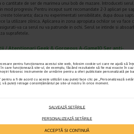
a o cantitate de ser de marimea unui bob de mazare. Introduceti serul
n mod progresiv. Pentru inceput sunt recomandate 2-3 aplicari pe s
 creste toleranta; daca nu experimentati sensibilitate, dupa doua sap
ece la utilizare zilnica. Aplicarea in zona apropiata ochilor se va face
asigurati-va ca serul nu va patrunde in ochi. Serul se intinde si absoar
za suprafetele.
tii / Atentionari Geek & Gorgeous A-Game10 Ser anti-
nire cu retinal 0,1%
necesare pentru funcționarea acestui site web, folosim cookie-uri care ne ajută să î
folosi de catre femei insarcinate sau in alaptare. Produs pentru uz ext
 în care funcționează site-ul, de exemplu, făcând rezultatele să fie mai exacte în caz
a.
 noștri folosesc instrumente de urmărire pentru a oferi publicitate personalizată pe ba
 pentru a fi de acord cu aceste utilizări sau puteți face clic pe „Personalizează setăr
ial, vă puteți retrage consimțământul pe site-ul nostru în orice moment.
 pe animale | Produs Vegan | Nu contine parfum sau uleiuri esentiale
gluten.
tor:
GEEK & GORGEOUS
SALVEAZĂ SETĂRILE
et te asteptam in cea mai apropiata farmacie Catena
PERSONALIZEAZĂ SETĂRILE
I PRODUSE DIN ACEEASI CATEGORIE
ACCEPTĂ SI CONTINUĂ