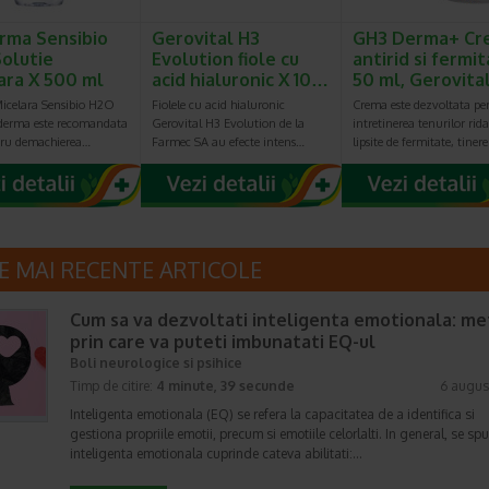
rma Sensibio
Gerovital H3
GH3 Derma+ Cr
olutie
Evolution fiole cu
antirid si fermit
ara X 500 ml
acid hialuronic X 10…
50 ml, Gerovita
Micelara Sensibio H2O
Fiolele cu acid hialuronic
Crema este dezvoltata pe
oderma este recomandata
Gerovital H3 Evolution de la
intretinerea tenurilor rida
tru demachierea…
Farmec SA au efecte intens…
lipsite de fermitate, tiner
E MAI RECENTE ARTICOLE
Cum sa va dezvoltati inteligenta emotionala: m
prin care va puteti imbunatati EQ-ul
Boli neurologice si psihice
Timp de citire:
4 minute, 39 secunde
6 augus
Inteligenta emotionala (EQ) se refera la capacitatea de a identifica si
gestiona propriile emotii, precum si emotiile celorlalti. In general, se sp
inteligenta emotionala cuprinde cateva abilitati:…