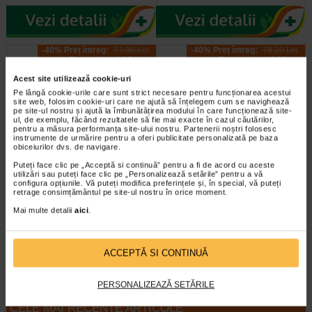
-40% Preț întreg:
77.90 Lei
-40% Preț întreg:
78.20 Lei
Preț redus: 46.74 Lei
Preț redus: 46.92 Lei
Acest site utilizează cookie-uri
Pe lângă cookie-urile care sunt strict necesare pentru funcționarea acestui
site web, folosim cookie-uri care ne ajută să înțelegem cum se navighează
pe site-ul nostru și ajută la îmbunătățirea modului în care funcționează site-
ul, de exemplu, făcând rezultatele să fie mai exacte în cazul căutărilor,
pentru a măsura performanța site-ului nostru. Partenerii noștri folosesc
instrumente de urmărire pentru a oferi publicitate personalizată pe baza
obiceiurilor dvs. de navigare.
Gerovital H3 Evolution fiole cu
GH3 Derma+ Crema antirid si
Puteți face clic pe „Acceptă si continuă” pentru a fi de acord cu aceste
acid hialuronic X 10 fiole
fermitate, 50 ml, Gerovital
utilizări sau puteți face clic pe „Personalizează setările” pentru a vă
configura opțiunile. Vă puteți modifica preferințele și, în special, vă puteți
retrage consimțământul pe site-ul nostru în orice moment.
Fiolele cu acid hialuronic Gerovital
Crema este dezvoltata pentru
Mai multe detalii
aici
.
H3 Evolution de la Farmec SA au
intretinerea tenurilor ridate, lipsite
efecte intens hidratante si de…
de fermitate, tinere sau mature si…
ACCEPTĂ SI CONTINUĂ
PERSONALIZEAZĂ SETĂRILE
CELE MAI RECENTE ARTICOLE