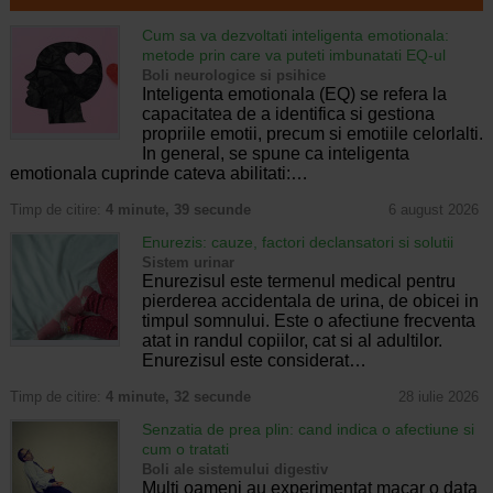
Cum sa va dezvoltati inteligenta emotionala:
metode prin care va puteti imbunatati EQ-ul
Boli neurologice si psihice
Inteligenta emotionala (EQ) se refera la
capacitatea de a identifica si gestiona
propriile emotii, precum si emotiile celorlalti.
In general, se spune ca inteligenta
emotionala cuprinde cateva abilitati:…
Timp de citire:
4 minute, 39 secunde
6 august 2026
Enurezis: cauze, factori declansatori si solutii
Sistem urinar
Enurezisul este termenul medical pentru
pierderea accidentala de urina, de obicei in
timpul somnului. Este o afectiune frecventa
atat in randul copiilor, cat si al adultilor.
Enurezisul este considerat…
Timp de citire:
4 minute, 32 secunde
28 iulie 2026
Senzatia de prea plin: cand indica o afectiune si
cum o tratati
Boli ale sistemului digestiv
Multi oameni au experimentat macar o data