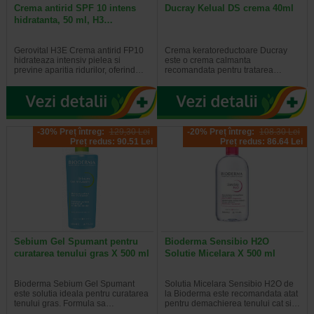
Crema antirid SPF 10 intens
Ducray Kelual DS crema 40ml
hidratanta, 50 ml, H3…
Gerovital H3E Crema antirid FP10
Crema keratoreductoare Ducray
hidrateaza intensiv pielea si
este o crema calmanta
previne aparitia ridurilor, oferind…
recomandata pentru tratarea…
-30% Preț întreg:
129,30 Lei
-20% Preț întreg:
108.30 Lei
Preț redus: 90.51 Lei
Preț redus: 86.64 Lei
Sebium Gel Spumant pentru
Bioderma Sensibio H2O
curatarea tenului gras X 500 ml
Solutie Micelara X 500 ml
Bioderma Sebium Gel Spumant
Solutia Micelara Sensibio H2O de
este solutia ideala pentru curatarea
la Bioderma este recomandata atat
tenului gras. Formula sa…
pentru demachierea tenului cat si…