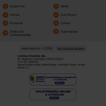
Despre Noi
Oferte
Articole
Cum Rezerv
Prospecte
Cariere
Politica De
Toate Marcile
Confidentialitate
www.catena.ro - © 2026
Vezi varianta desktop
CATENA PHARMA SRL
Nr. Registrul Comerţului: J03/2710/2023
CUI: RO 3008793
Adresă sediu social: judetul Argeş, municipiul Piteşti, strada
Banat nr.2