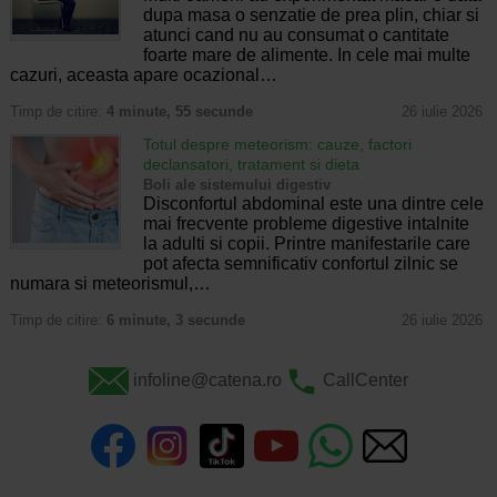
dupa masa o senzatie de prea plin, chiar si
atunci cand nu au consumat o cantitate
foarte mare de alimente. In cele mai multe
cazuri, aceasta apare ocazional…
Timp de citire:
4 minute, 55 secunde
26 iulie 2026
Totul despre meteorism: cauze, factori
declansatori, tratament si dieta
Boli ale sistemului digestiv
Disconfortul abdominal este una dintre cele
mai frecvente probleme digestive intalnite
la adulti si copii. Printre manifestarile care
pot afecta semnificativ confortul zilnic se
numara si meteorismul,…
Timp de citire:
6 minute, 3 secunde
26 iulie 2026
infoline@catena.ro
CallCenter