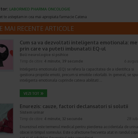
tor:
LABORMED PHARMA ONCOLOGIE
et te asteptam in cea mai apropiata farmacie Catena
E MAI RECENTE ARTICOLE
Cum sa va dezvoltati inteligenta emotionala: m
prin care va puteti imbunatati EQ-ul
Boli neurologice si psihice
Timp de citire:
4 minute, 39 secunde
6 augus
Inteligenta emotionala (EQ) se refera la capacitatea de a identifica si
gestiona propriile emotii, precum si emotiile celorlalti. In general, se sp
inteligenta emotionala cuprinde cateva abilitati:…
Enurezis: cauze, factori declansatori si solutii
Sistem urinar
Timp de citire:
4 minute, 32 secunde
28 iul
Enurezisul este termenul medical pentru pierderea accidentala de urina
obicei in timpul somnului. Este o afectiune frecventa atat in randul copii
cat si al adultilor. Enurezisul este considerat…