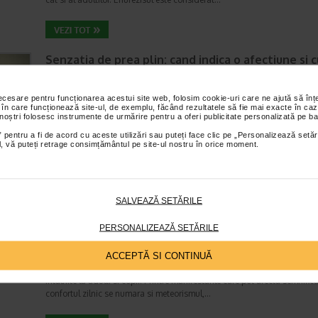
Senzatia de prea plin: cand indica o afectiune si 
tratati
Boli ale sistemului digestiv
necesare pentru funcționarea acestui site web, folosim cookie-uri care ne ajută să î
Timp de citire:
4 minute, 55 secunde
26 iul
 în care funcționează site-ul, de exemplu, făcând rezultatele să fie mai exacte în caz
 noștri folosesc instrumente de urmărire pentru a oferi publicitate personalizată pe ba
Multi oameni au experimentat macar o data dupa masa o senzatie de 
plin, chiar si atunci cand nu au consumat o cantitate foarte mare de al
 pentru a fi de acord cu aceste utilizări sau puteți face clic pe „Personalizează setăr
ial, vă puteți retrage consimțământul pe site-ul nostru în orice moment.
In cele mai multe cazuri, aceasta apare ocazional…
SALVEAZĂ SETĂRILE
Totul despre meteorism: cauze, factori declansat
tratament si dieta
PERSONALIZEAZĂ SETĂRILE
Boli ale sistemului digestiv
Timp de citire:
6 minute, 3 secunde
26 iul
ACCEPTĂ SI CONTINUĂ
Disconfortul abdominal este una dintre cele mai frecvente probleme di
intalnite la adulti si copii. Printre manifestarile care pot afecta semnifica
confortul zilnic se numara si meteorismul,…