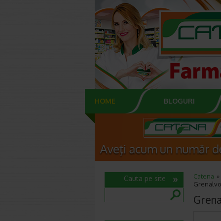
HOME
BLOGURI
Catena
Cauta pe site
Grenalvon
Grenal