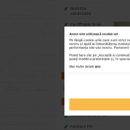
Nutritie
sanatoasa
Ce Oftapic ti se
potriveste
Acest site utilizează cookie-uri
Adora – Adorabili
Pe lângă cookie-urile care sunt strict 
nostru și ajută la îmbunătățirea modului
din prima clipa
performanța site-ului nostru. Partenerii
Puteți face clic pe „Acceptă si continuă”
Seturi cadou
puteți modifica preferințele și, în spec
Baylis&Harding
Mai multe detalii
aici
.
CONTACT
infoline@catena.ro
FARMACII
Farmacii NON-STOP
Farmacii FIV