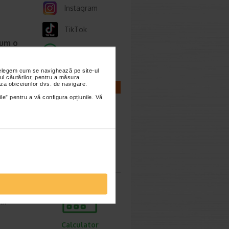
Instagram
TikTok
cum o
Whatsapp
nțelegem cum se navighează pe site-ul
ie 2026
ul căutărilor, pentru a măsura
za obiceiurilor dvs. de navigare.
prea
CALCULATOARE
imente.
ile” pentru a vă configura opțiunile. Vă
ori,
Calculator
sarcina
ie 2026
gestive
tiv
Calculator