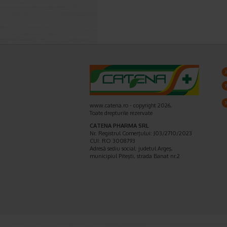
www.catena.ro - copyright 2026,
Toate drepturile rezervate
CATENA PHARMA SRL
Nr. Registrul Comerţului: J03/2710/2023
CUI: RO 3008793
Adresă sediu social: judetul Argeş,
municipiul Piteşti, strada Banat nr.2