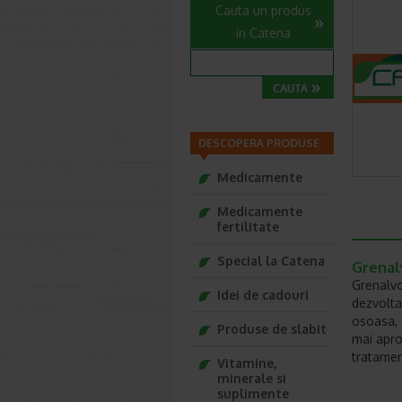
Cauta un produs
in Catena
DESCOPERA PRODUSE
Medicamente
Medicamente
fertilitate
Special la Catena
Grenalv
Grenalvo
Idei de cadouri
dezvolta
osoasa, 
Produse de slabit
mai apro
tratamen
Vitamine,
minerale si
suplimente