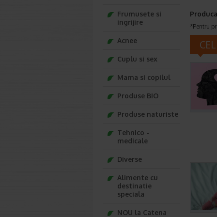
Frumusete si
Produca
ingrijire
*Pentru pr
Acnee
CEL
Cuplu si sex
Mama si copilul
Produse BIO
Produse naturiste
Tehnico -
medicale
Diverse
Alimente cu
destinatie
speciala
NOU la Catena