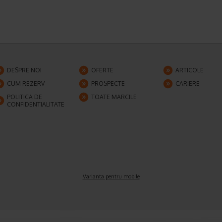
DESPRE NOI
OFERTE
ARTICOLE
CUM REZERV
PROSPECTE
CARIERE
POLITICA DE
TOATE MARCILE
CONFIDENTIALITATE
Varianta pentru mobile