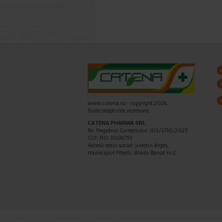
www.catena.ro - copyright 2026,
Toate drepturile rezervate
CATENA PHARMA SRL
Nr. Registrul Comerţului: J03/2710/2023
CUI: RO 3008793
Adresă sediu social: judetul Argeş,
municipiul Piteşti, strada Banat nr.2