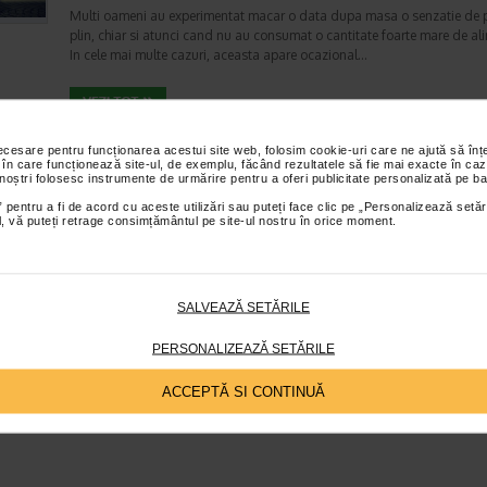
Multi oameni au experimentat macar o data dupa masa o senzatie de 
plin, chiar si atunci cand nu au consumat o cantitate foarte mare de al
In cele mai multe cazuri, aceasta apare ocazional…
Totul despre meteorism: cauze, factori declansat
necesare pentru funcționarea acestui site web, folosim cookie-uri care ne ajută să î
 în care funcționează site-ul, de exemplu, făcând rezultatele să fie mai exacte în caz
tratament si dieta
 noștri folosesc instrumente de urmărire pentru a oferi publicitate personalizată pe ba
Boli ale sistemului digestiv
 pentru a fi de acord cu aceste utilizări sau puteți face clic pe „Personalizează setăr
Timp de citire:
6 minute, 3 secunde
26 iul
ial, vă puteți retrage consimțământul pe site-ul nostru în orice moment.
Disconfortul abdominal este una dintre cele mai frecvente probleme di
intalnite la adulti si copii. Printre manifestarile care pot afecta semnifica
confortul zilnic se numara si meteorismul,…
SALVEAZĂ SETĂRILE
PERSONALIZEAZĂ SETĂRILE
ACCEPTĂ SI CONTINUĂ