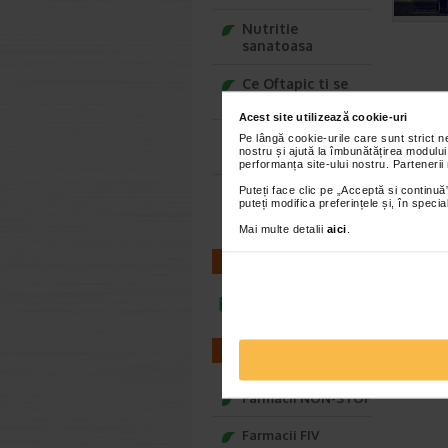
Nutritie
sanatoasa
Ce Oftapic ti se
potriveste
Acest site utilizează cookie-uri
Adora – Adorabili
Pe lângă cookie-urile care sunt strict 
nostru și ajută la îmbunătățirea modului
din prima clipa
performanța site-ului nostru. Partenerii
Puteți face clic pe „Acceptă si continuă”
Seturi cadou
puteți modifica preferințele și, în spec
Baylis&Harding
Mai multe detalii
aici
.
CONTACT
infoline@catena.ro
FARMACII
Farmacii NON-STOP
Farmacii FIV