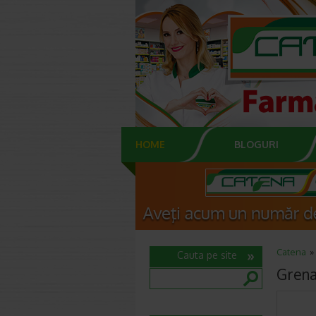
HOME
BLOGURI
Catena
Cauta pe site
Grena