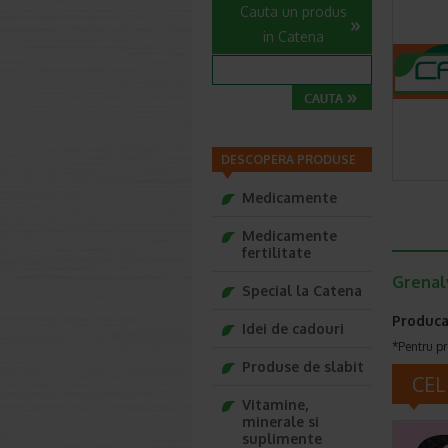
Cauta un produs
in Catena
DESCOPERA PRODUSE
Medicamente
Medicamente
fertilitate
Grenalv
Special la Catena
Produca
Idei de cadouri
*Pentru pr
Produse de slabit
CEL
Vitamine,
minerale si
suplimente