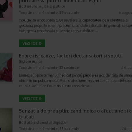
prin care va puteti imbunatati EQ-ul
Boli neurologice si psihice
Timp de citire:
4 minute, 39 secunde
6 augus
Inteligenta emotionala (EQ) se refera la capacitatea de a identifica si
gestiona propriile emotii, precum si emotiile celorlalti. In general, se sp
inteligenta emotionala cuprinde cateva abilitati:…
Enurezis: cauze, factori declansatori si solutii
Sistem urinar
Timp de citire:
4 minute, 32 secunde
28 iul
Enurezisul este termenul medical pentru pierderea accidentala de urina
obicei in timpul somnului. Este o afectiune frecventa atat in randul copii
cat si al adultilor. Enurezisul este considerat…
Senzatia de prea plin: cand indica o afectiune si 
tratati
Boli ale sistemului digestiv
Timp de citire:
4 minute, 55 secunde
26 iul