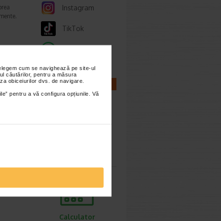
prea
Instagram
imente.
TikTok
Whatsapp
ori,
nțelegem cum se navighează pe site-ul
ul căutărilor, pentru a măsura
za obiceiurilor dvs. de navigare.
CALCULATOARE
ile” pentru a vă configura opțiunile. Vă
ie 2026
gestive
tiv
Calculator
sarcina
Calculator