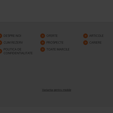
DESPRE NOI
OFERTE
ARTICOLE
CUM REZERV
PROSPECTE
CARIERE
POLITICA DE
TOATE MARCILE
CONFIDENTIALITATE
Varianta pentru mobile