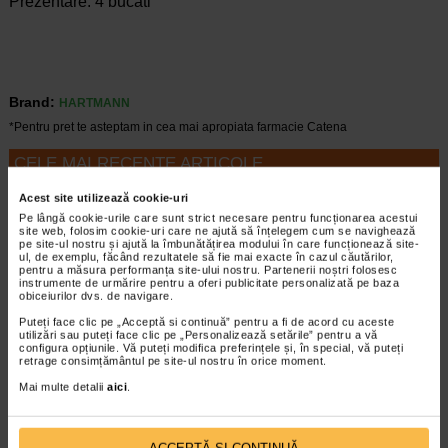
Prezentare: 4 bucati
Brand:
HARTMANN
*Pentru pret te asteptam in cea mai apropiata farmacie Catena
CELE MAI RECENTE ARTICOLE
Acest site utilizează cookie-uri
Cum sa va dezvoltati inteligenta emotionala:
metode prin care va puteti imbunatati EQ-ul
Pe lângă cookie-urile care sunt strict necesare pentru funcționarea acestui
site web, folosim cookie-uri care ne ajută să înțelegem cum se navighează
Boli neurologice si psihice
pe site-ul nostru și ajută la îmbunătățirea modului în care funcționează site-
Inteligenta emotionala (EQ) se refera la
ul, de exemplu, făcând rezultatele să fie mai exacte în cazul căutărilor,
pentru a măsura performanța site-ului nostru. Partenerii noștri folosesc
capacitatea de a identifica si gestiona
instrumente de urmărire pentru a oferi publicitate personalizată pe baza
propriile emotii, precum si emotiile celorlalti.
obiceiurilor dvs. de navigare.
In general, se spune ca inteligenta
Puteți face clic pe „Acceptă si continuă” pentru a fi de acord cu aceste
emotionala cuprinde cateva abilitati:…
utilizări sau puteți face clic pe „Personalizează setările” pentru a vă
configura opțiunile. Vă puteți modifica preferințele și, în special, vă puteți
Timp de citire:
4 minute, 39 secunde
6 august 2026
retrage consimțământul pe site-ul nostru în orice moment.
Mai multe detalii
aici
.
Enurezis: cauze, factori declansatori si solutii
Sistem urinar
Enurezisul este termenul medical pentru
pierderea accidentala de urina, de obicei in