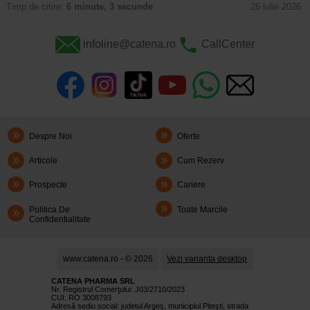
Timp de citire:
6 minute, 3 secunde
26 iulie 2026
infoline@catena.ro
CallCenter
Despre Noi
Oferte
Articole
Cum Rezerv
Prospecte
Cariere
Politica De
Toate Marcile
Confidentialitate
www.catena.ro - © 2026
Vezi varianta desktop
CATENA PHARMA SRL
Nr. Registrul Comerţului: J03/2710/2023
CUI: RO 3008793
Adresă sediu social: judetul Argeş, municipiul Piteşti, strada