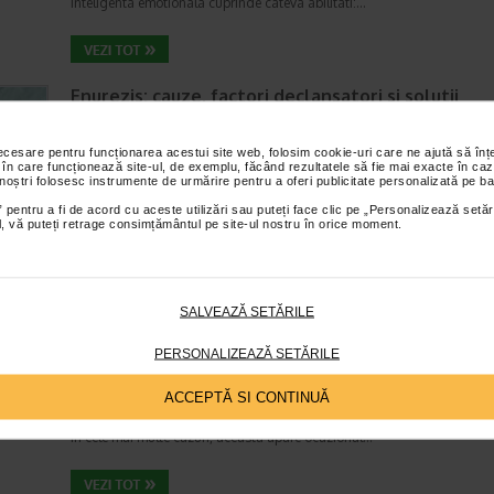
inteligenta emotionala cuprinde cateva abilitati:…
Enurezis: cauze, factori declansatori si solutii
Sistem urinar
Timp de citire:
4 minute, 32 secunde
28 iul
necesare pentru funcționarea acestui site web, folosim cookie-uri care ne ajută să î
 în care funcționează site-ul, de exemplu, făcând rezultatele să fie mai exacte în caz
Enurezisul este termenul medical pentru pierderea accidentala de urina
 noștri folosesc instrumente de urmărire pentru a oferi publicitate personalizată pe ba
obicei in timpul somnului. Este o afectiune frecventa atat in randul copii
cat si al adultilor. Enurezisul este considerat…
 pentru a fi de acord cu aceste utilizări sau puteți face clic pe „Personalizează setăr
ial, vă puteți retrage consimțământul pe site-ul nostru în orice moment.
Senzatia de prea plin: cand indica o afectiune si 
SALVEAZĂ SETĂRILE
tratati
Boli ale sistemului digestiv
PERSONALIZEAZĂ SETĂRILE
Timp de citire:
4 minute, 55 secunde
26 iul
ACCEPTĂ SI CONTINUĂ
Multi oameni au experimentat macar o data dupa masa o senzatie de 
plin, chiar si atunci cand nu au consumat o cantitate foarte mare de al
In cele mai multe cazuri, aceasta apare ocazional…