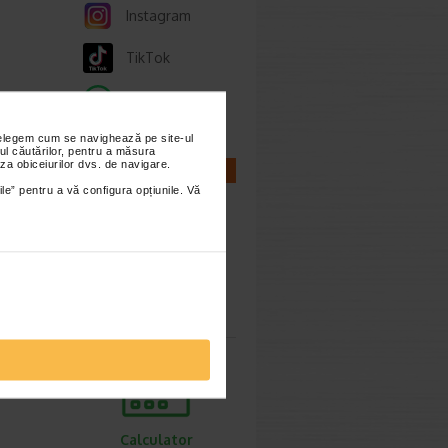
Instagram
TikTok
Whatsapp
ie 2026
nțelegem cum se navighează pe site-ul
ul căutărilor, pentru a măsura
, de
za obiceiurilor dvs. de navigare.
CALCULATOARE
lor,
ile” pentru a vă configura opțiunile. Vă
cum o
Calculator
sarcina
ie 2026
prea
imente.
Calculator