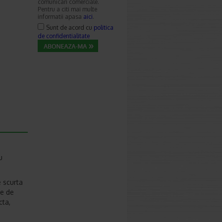
comunicari comerciale.
Pentru a citi mai multe
informatii apasa
aici
.
Sunt de acord cu
politica
de confidentialitate
u
 scurta
te de
cta,