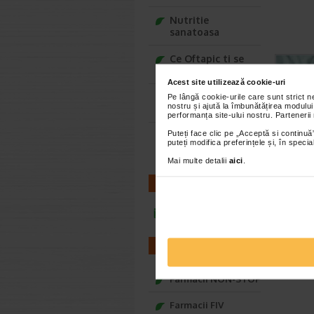
Nutritie
sanatoasa
Ce Oftapic ti se
potriveste
Acest site utilizează cookie-uri
Adora – Adorabili
Pe lângă cookie-urile care sunt strict 
nostru și ajută la îmbunătățirea modului
din prima clipa
performanța site-ului nostru. Partenerii
Puteți face clic pe „Acceptă si continuă”
Seturi cadou
puteți modifica preferințele și, în spec
Baylis&Harding
Mai multe detalii
aici
.
CONTACT
infoline@catena.ro
FARMACII
Farmacii NON-STOP
Farmacii FIV