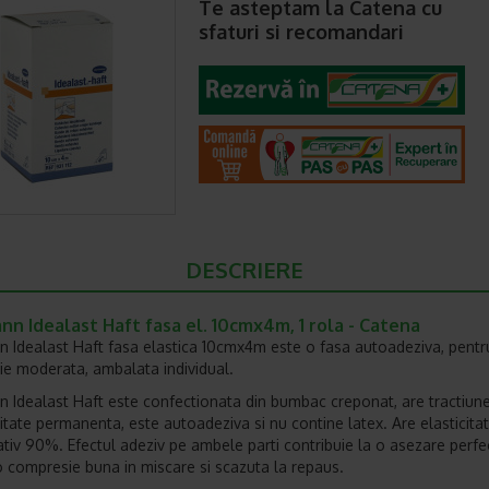
Te asteptam la Catena cu
sfaturi si recomandari
DESCRIERE
n Idealast Haft fasa el. 10cmx4m, 1 rola - Catena
 Idealast Haft fasa elastica 10cmx4m este o fasa autoadeziva, pentr
e moderata, ambalata individual.
 Idealast Haft este confectionata din bumbac creponat, are tractiune
icitate permanenta, este autoadeziva si nu contine latex. Are elasticita
tiv 90%. Efectul adeziv pe ambele parti contribuie la o asezare perfe
o compresie buna in miscare si scazuta la repaus.