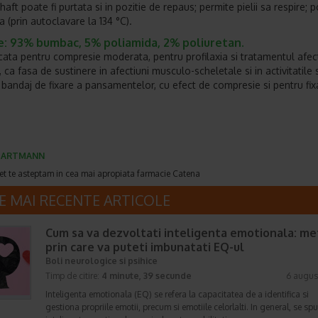
haft poate fi purtata si in pozitie de repaus; permite pielii sa respire; p
ta (prin autoclavare la 134 °C).
e: 93% bumbac, 5% poliamida, 2% poliuretan.
icata pentru compresie moderata, pentru profilaxia si tratamentul afect
ca fasa de sustinere in afectiuni musculo-scheletale si in activitatile 
a bandaj de fixare a pansamentelor, cu efect de compresie si pentru fi
HARTMANN
et te asteptam in cea mai apropiata farmacie Catena
E MAI RECENTE ARTICOLE
Cum sa va dezvoltati inteligenta emotionala: m
prin care va puteti imbunatati EQ-ul
Boli neurologice si psihice
Timp de citire:
4 minute, 39 secunde
6 augus
Inteligenta emotionala (EQ) se refera la capacitatea de a identifica si
gestiona propriile emotii, precum si emotiile celorlalti. In general, se sp