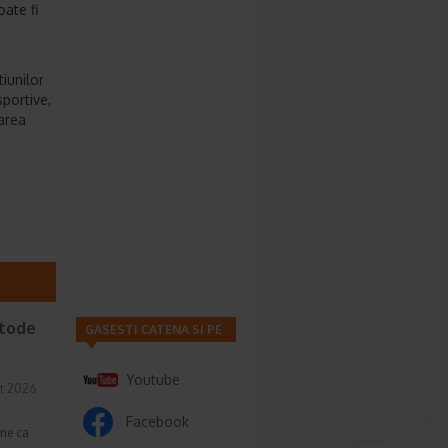
oate fi
iunilor
sportive,
xarea
etode
GASESTI CATENA SI PE
Youtube
t 2026
Facebook
une ca