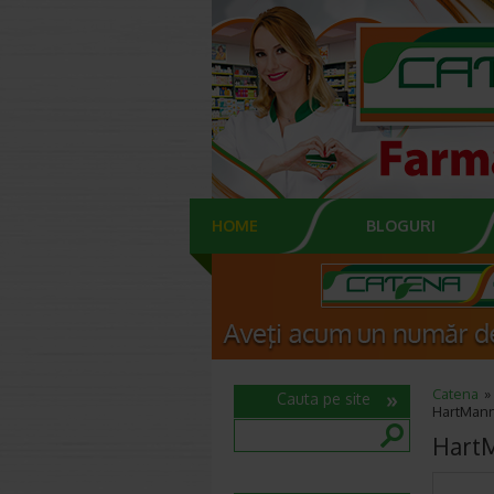
HOME
BLOGURI
Catena
Cauta pe site
HartMann 
HartM