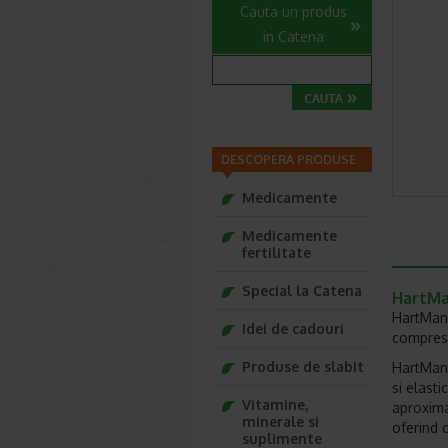
Cauta un produs
in Catena
DESCOPERA PRODUSE
Medicamente
Medicamente
fertilitate
Special la Catena
HartMan
HartMann
Idei de cadouri
compresi
Produse de slabit
HartMann
si elast
Vitamine,
aproxima
minerale si
oferind 
suplimente