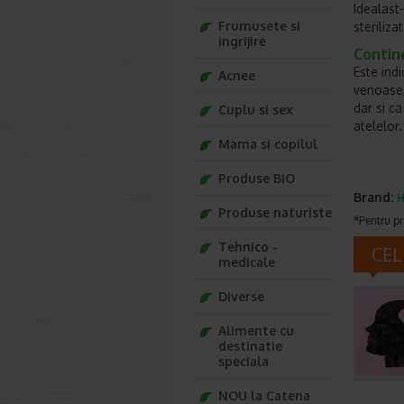
Idealast-
Frumusete si
steriliza
ingrijire
Contin
Este ind
Acnee
venoase, 
dar si c
Cuplu si sex
atelelor.
Mama si copilul
Produse BIO
Brand:
Produse naturiste
*Pentru pr
Tehnico -
CEL
medicale
Diverse
Alimente cu
destinatie
speciala
NOU la Catena