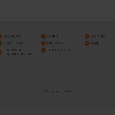
DESPRE NOI
OFERTE
ARTICOLE
CUM REZERV
PROSPECTE
CARIERE
POLITICA DE
TOATE MARCILE
CONFIDENTIALITATE
Varianta pentru mobile