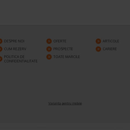
DESPRE NOI
OFERTE
ARTICOLE
CUM REZERV
PROSPECTE
CARIERE
POLITICA DE
TOATE MARCILE
CONFIDENTIALITATE
Varianta pentru mobile