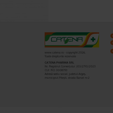
www.catena.ro - copyright 2026,
Toate drepturile rezervate
CATENA PHARMA SRL
Nr. Registrul Comerţului: J03/2710/2023
CUI: RO 3008793
Adresă sediu social: judetul Argeş,
municipiul Piteşti, strada Banat nr.2