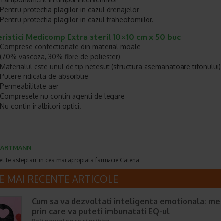
Pentru protectia plagilor in cazul drenajelor
Pentru protectia plagilor in cazul traheotomiilor.
ristici Medicomp Extra steril 10×10 cm x 50 buc
Comprese confectionate din material moale
(70% vascoza, 30% fibre de poliester)
Materialul este unul de tip netesut (structura asemanatoare tifonului)
Putere ridicata de absorbtie
Permeabilitate aer
Compresele nu contin agenti de legare
Nu contin inalbitori optici.
HARTMANN
et te asteptam in cea mai apropiata farmacie Catena
E MAI RECENTE ARTICOLE
Cum sa va dezvoltati inteligenta emotionala: m
prin care va puteti imbunatati EQ-ul
Boli neurologice si psihice