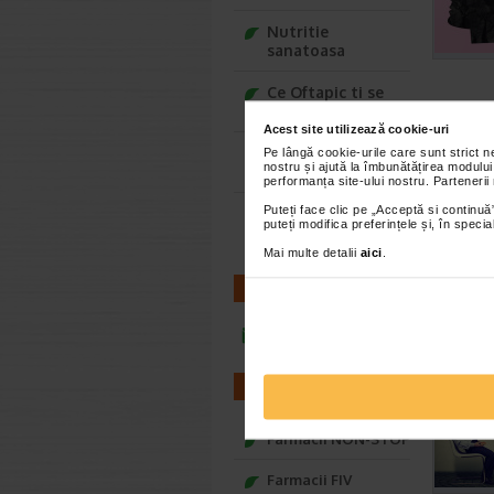
Nutritie
sanatoasa
Ce Oftapic ti se
potriveste
Acest site utilizează cookie-uri
Adora – Adorabili
Pe lângă cookie-urile care sunt strict 
nostru și ajută la îmbunătățirea modului
din prima clipa
performanța site-ului nostru. Partenerii
Puteți face clic pe „Acceptă si continuă”
Seturi cadou
puteți modifica preferințele și, în spec
Baylis&Harding
Mai multe detalii
aici
.
CONTACT
infoline@catena.ro
FARMACII
Farmacii NON-STOP
Farmacii FIV