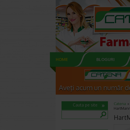
HOME
BLOGURI
Catena
Cauta pe site
HartMann
HartM