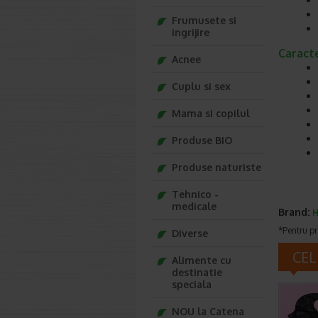
Frumusete si
ingrijire
Caracte
Acnee
Cuplu si sex
Mama si copilul
Produse BIO
Produse naturiste
Tehnico -
medicale
Brand:
*Pentru pr
Diverse
CEL
Alimente cu
destinatie
speciala
NOU la Catena