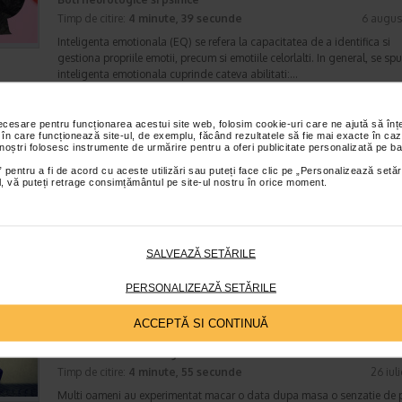
Timp de citire:
4 minute, 39 secunde
6 augus
Inteligenta emotionala (EQ) se refera la capacitatea de a identifica si
gestiona propriile emotii, precum si emotiile celorlalti. In general, se sp
inteligenta emotionala cuprinde cateva abilitati:…
necesare pentru funcționarea acestui site web, folosim cookie-uri care ne ajută să î
 în care funcționează site-ul, de exemplu, făcând rezultatele să fie mai exacte în caz
 noștri folosesc instrumente de urmărire pentru a oferi publicitate personalizată pe ba
Enurezis: cauze, factori declansatori si solutii
Sistem urinar
 pentru a fi de acord cu aceste utilizări sau puteți face clic pe „Personalizează setăr
ial, vă puteți retrage consimțământul pe site-ul nostru în orice moment.
Timp de citire:
4 minute, 32 secunde
28 iul
Enurezisul este termenul medical pentru pierderea accidentala de urina
obicei in timpul somnului. Este o afectiune frecventa atat in randul copii
cat si al adultilor. Enurezisul este considerat…
SALVEAZĂ SETĂRILE
PERSONALIZEAZĂ SETĂRILE
Senzatia de prea plin: cand indica o afectiune si 
ACCEPTĂ SI CONTINUĂ
tratati
Boli ale sistemului digestiv
Timp de citire:
4 minute, 55 secunde
26 iul
Multi oameni au experimentat macar o data dupa masa o senzatie de 