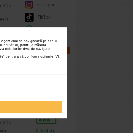
Instagram
t 2026
TikTok
une ca
Whatsapp
nțelegem cum se navighează pe site-ul
ul căutărilor, pentru a măsura
za obiceiurilor dvs. de navigare.
CALCULATOARE
ile” pentru a vă configura opțiunile. Vă
ie 2026
, de
lor,
Calculator
sarcina
cum o
ie 2026
Calculator
prea