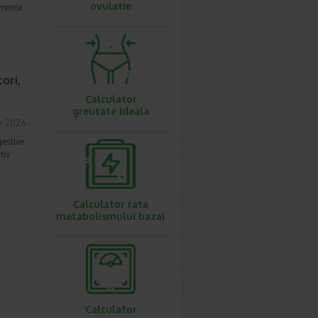
ovulatie
imente.
ori,
Calculator
greutate ideala
ie 2026
gestive
tiv
Calculator rata
metabolismului bazal
Calculator