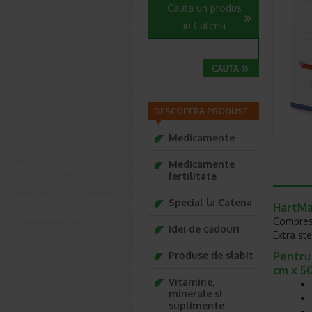
Cauta un produs
in Catena
DESCOPERA PRODUSE
Medicamente
Medicamente
fertilitate
Special la Catena
HartMa
Comprese
Idei de cadouri
Extra ste
Produse de slabit
Pentru
cm x 5
Vitamine,
minerale si
suplimente