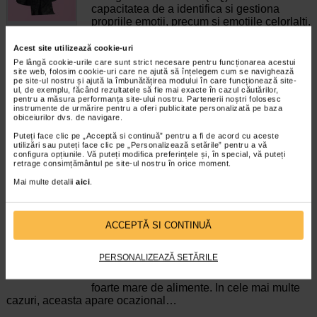
capacitatea de a identifica si gestiona
propriile emotii, precum si emotiile celorlalti.
In general, se spune ca inteligenta
emotionala cuprinde cateva abilitati:…
Acest site utilizează cookie-uri
Pe lângă cookie-urile care sunt strict necesare pentru funcționarea acestui
Timp de citire:
4 minute, 39 secunde
6 august 2026
site web, folosim cookie-uri care ne ajută să înțelegem cum se navighează
pe site-ul nostru și ajută la îmbunătățirea modului în care funcționează site-
ul, de exemplu, făcând rezultatele să fie mai exacte în cazul căutărilor,
Enurezis: cauze, factori declansatori si solutii
pentru a măsura performanța site-ului nostru. Partenerii noștri folosesc
Sistem urinar
instrumente de urmărire pentru a oferi publicitate personalizată pe baza
Enurezisul este termenul medical pentru
obiceiurilor dvs. de navigare.
pierderea accidentala de urina, de obicei in
Puteți face clic pe „Acceptă si continuă” pentru a fi de acord cu aceste
timpul somnului. Este o afectiune frecventa
utilizări sau puteți face clic pe „Personalizează setările” pentru a vă
atat in randul copiilor, cat si al adultilor.
configura opțiunile. Vă puteți modifica preferințele și, în special, vă puteți
retrage consimțământul pe site-ul nostru în orice moment.
Enurezisul este considerat…
Mai multe detalii
aici
.
Timp de citire:
4 minute, 32 secunde
28 iulie 2026
Senzatia de prea plin: cand indica o afectiune si
cum o tratati
ACCEPTĂ SI CONTINUĂ
Boli ale sistemului digestiv
Multi oameni au experimentat macar o data
PERSONALIZEAZĂ SETĂRILE
dupa masa o senzatie de prea plin, chiar si
atunci cand nu au consumat o cantitate
foarte mare de alimente. In cele mai multe
cazuri, aceasta apare ocazional…