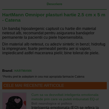
Descriere
HartMann Omnipor plasturi hartie 2.5 cm x 5 m
- Catena
Un bandaj hipoalergenic captusit cu hartie din material
netesut alb, recomandat pentru asigurarea bandajelor
permanente la pacientii cu piele hipersensibila.
Din material alb netesut, cu adeziv sintetic in benzi; hidrofug
la impregnare; foarte permeabil pentru aer si vapori,
impiedicand astfel macerarea pielii; bine tolerat de piele.
Brand:
HARTMANN
*Pentru pret te asteptam in cea mai apropiata farmacie Catena
CELE MAI RECENTE ARTICOLE
Cum sa va dezvoltati inteligenta emotionala:
metode prin care va puteti imbunatati EQ-ul
Boli neurologice si psihice
Inteligenta emotionala (EQ) se refera la