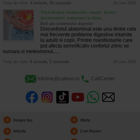
Timp de citire:
4 minute, 55 secunde
26 iulie 2026
Totul despre meteorism: cauze, factori
declansatori, tratament si dieta
Boli ale sistemului digestiv
Disconfortul abdominal este una dintre cele
mai frecvente probleme digestive intalnite
la adulti si copii. Printre manifestarile care
pot afecta semnificativ confortul zilnic se
numara si meteorismul,…
Timp de citire:
6 minute, 3 secunde
26 iulie 2026
infoline@catena.ro
CallCenter
Despre Noi
Oferte
Articole
Cum Rezerv