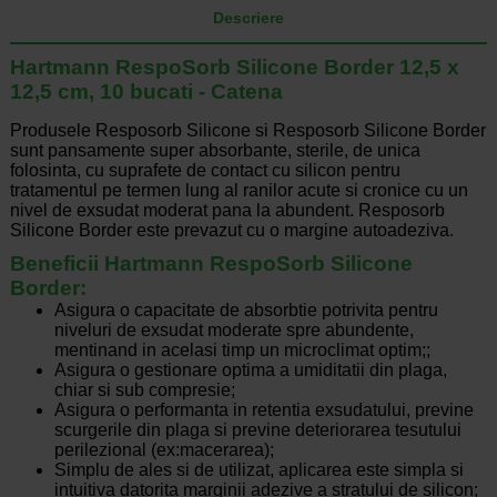
Descriere
Hartmann RespoSorb Silicone Border 12,5 x
12,5 cm, 10 bucati - Catena
Produsele Resposorb Silicone si Resposorb Silicone Border
sunt pansamente super absorbante, sterile, de unica
folosinta, cu suprafete de contact cu silicon pentru
tratamentul pe termen lung al ranilor acute si cronice cu un
nivel de exsudat moderat pana la abundent. Resposorb
Silicone Border este prevazut cu o margine autoadeziva.
Beneficii Hartmann RespoSorb Silicone
Border
:
Asigura o capacitate de absorbtie potrivita pentru
niveluri de exsudat moderate spre abundente,
mentinand in acelasi timp un microclimat optim;;
Asigura o gestionare optima a umiditatii din plaga,
chiar si sub compresie;
Asigura o performanta in retentia exsudatului, previne
scurgerile din plaga si previne deteriorarea tesutului
perilezional (ex:macerarea);
Simplu de ales si de utilizat, aplicarea este simpla si
intuitiva datorita marginii adezive a stratului de silicon;