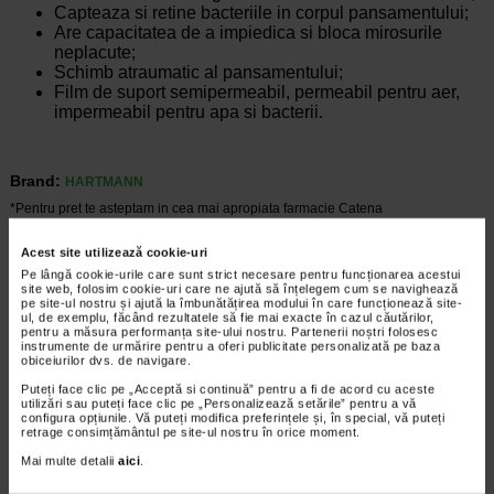
Capteaza si retine bacteriile in corpul pansamentului;
Are capacitatea de a impiedica si bloca mirosurile
neplacute;
Schimb atraumatic al pansamentului;
Film de suport semipermeabil, permeabil pentru aer,
impermeabil pentru apa si bacterii.
Brand:
HARTMANN
*Pentru pret te asteptam in cea mai apropiata farmacie Catena
CELE MAI RECENTE ARTICOLE
Acest site utilizează cookie-uri
Pe lângă cookie-urile care sunt strict necesare pentru funcționarea acestui
Cum sa va dezvoltati inteligenta emotionala:
site web, folosim cookie-uri care ne ajută să înțelegem cum se navighează
pe site-ul nostru și ajută la îmbunătățirea modului în care funcționează site-
metode prin care va puteti imbunatati EQ-ul
ul, de exemplu, făcând rezultatele să fie mai exacte în cazul căutărilor,
Boli neurologice si psihice
pentru a măsura performanța site-ului nostru. Partenerii noștri folosesc
instrumente de urmărire pentru a oferi publicitate personalizată pe baza
Inteligenta emotionala (EQ) se refera la
obiceiurilor dvs. de navigare.
capacitatea de a identifica si gestiona
propriile emotii, precum si emotiile celorlalti.
Puteți face clic pe „Acceptă si continuă” pentru a fi de acord cu aceste
utilizări sau puteți face clic pe „Personalizează setările” pentru a vă
In general, se spune ca inteligenta
configura opțiunile. Vă puteți modifica preferințele și, în special, vă puteți
emotionala cuprinde cateva abilitati:…
retrage consimțământul pe site-ul nostru în orice moment.
Mai multe detalii
aici
.
Timp de citire:
4 minute, 39 secunde
6 august 2026