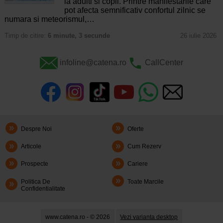
la adulti si copii. Printre manifestarile care
pot afecta semnificativ confortul zilnic se
numara si meteorismul,…
Timp de citire:
6 minute, 3 secunde
26 iulie 2026
infoline@catena.ro
CallCenter
Despre Noi
Oferte
Articole
Cum Rezerv
Prospecte
Cariere
Politica De
Toate Marcile
Confidentialitate
www.catena.ro - © 2026
Vezi varianta desktop