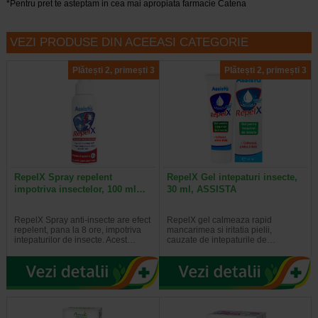
*Pentru pret te asteptam in cea mai apropiata farmacie Catena
VEZI PRODUSE DIN ACEEASI CATEGORIE
Plătești 2, primești 3
Plătești 2, primești 3
RepelX Spray repelent
RepelX Gel intepaturi insecte,
impotriva insectelor, 100 ml…
30 ml, ASSISTA
RepelX Spray anti-insecte are efect
RepelX gel calmeaza rapid
repelent, pana la 8 ore, impotriva
mancarimea si iritatia pielii,
intepaturilor de insecte. Acest…
cauzate de intepaturile de…