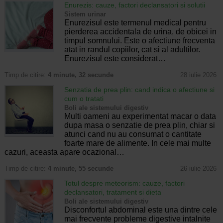
Enurezis: cauze, factori declansatori si solutii
Sistem urinar
Enurezisul este termenul medical pentru
pierderea accidentala de urina, de obicei in
timpul somnului. Este o afectiune frecventa
atat in randul copiilor, cat si al adultilor.
Enurezisul este considerat…
Timp de citire:
4 minute, 32 secunde
28 iulie 2026
Senzatia de prea plin: cand indica o afectiune si
cum o tratati
Boli ale sistemului digestiv
Multi oameni au experimentat macar o data
dupa masa o senzatie de prea plin, chiar si
atunci cand nu au consumat o cantitate
foarte mare de alimente. In cele mai multe
cazuri, aceasta apare ocazional…
Timp de citire:
4 minute, 55 secunde
26 iulie 2026
Totul despre meteorism: cauze, factori
declansatori, tratament si dieta
Boli ale sistemului digestiv
Disconfortul abdominal este una dintre cele
mai frecvente probleme digestive intalnite