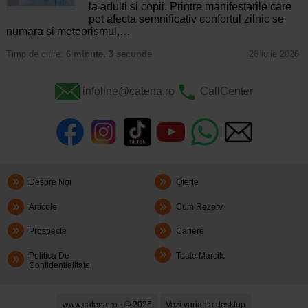
la adulti si copii. Printre manifestarile care
pot afecta semnificativ confortul zilnic se
numara si meteorismul,…
Timp de citire:
6 minute, 3 secunde
26 iulie 2026
infoline@catena.ro
CallCenter
Despre Noi
Oferte
Articole
Cum Rezerv
Prospecte
Cariere
Politica De
Toate Marcile
Confidentialitate
www.catena.ro - © 2026
Vezi varianta desktop