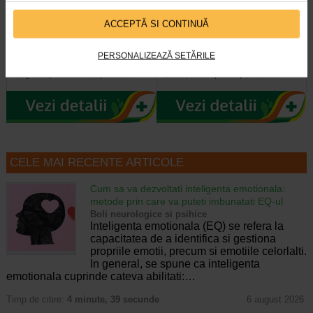
Stetoscop simplu in forma de
Imunovit gummy, 30 jeleuri
ACCEPTĂ SI CONTINUĂ
Y, culoare albastra WS-1…
fara zahar, NATURALIS
B.Well WS-1 este un stetoscop
Imunovit Gummy este un supliment
PERSONALIZEAZĂ SETĂRILE
clasic cu o piesa de piept cu un
alimentar sub forma de jeleuri, fara
singur cap. Este un dispozitiv…
zahar, creat special pentru a…
CELE MAI RECENTE ARTICOLE
Cum sa va dezvoltati inteligenta emotionala:
metode prin care va puteti imbunatati EQ-ul
Boli neurologice si psihice
Inteligenta emotionala (EQ) se refera la
capacitatea de a identifica si gestiona
propriile emotii, precum si emotiile celorlalti.
In general, se spune ca inteligenta
emotionala cuprinde cateva abilitati:…
Timp de citire:
4 minute, 39 secunde
6 august 2026