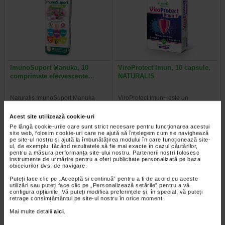
ImunoSuport Manuka, 10
ViroProtect Imun, 10 capsule,
comprimate efervescente…
NATURALIS
Naturalis ImunoSuport Manuka
ViroProtect Imun+ este un
este un supliment alimentar sub
supliment alimentar inovator, care
forma de comprimate…
combina bacterii lizate…
Acest site utilizează cookie-uri
Pe lângă cookie-urile care sunt strict necesare pentru funcționarea acestui
site web, folosim cookie-uri care ne ajută să înțelegem cum se navighează
pe site-ul nostru și ajută la îmbunătățirea modului în care funcționează site-
ul, de exemplu, făcând rezultatele să fie mai exacte în cazul căutărilor,
pentru a măsura performanța site-ului nostru. Partenerii noștri folosesc
instrumente de urmărire pentru a oferi publicitate personalizată pe baza
obiceiurilor dvs. de navigare.
Puteți face clic pe „Acceptă si continuă” pentru a fi de acord cu aceste
utilizări sau puteți face clic pe „Personalizează setările” pentru a vă
configura opțiunile. Vă puteți modifica preferințele și, în special, vă puteți
retrage consimțământul pe site-ul nostru în orice moment.
Mai multe detalii
aici
.