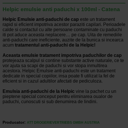
Helpic emulsie anti paduchi x 100ml - Catena
Helpic Emulsie anti-paduchi de cap
este un tratament
rapid si eficient impotriva acestor paraziti capilari. Perioadele
calde si contactul cu alte persoane contaminate cu paduchi
iti pot aduce aceasta neplacere… pe cap. Uita de remediile
anti-paduchi care ineficiente, auzite de la bunica si incearca
acum
tratamentul anti-paduchi de la Helpic!
Aceasta emulsie tratament impotriva paduchilor de cap
protejeaza scalpul si contine substante active naturale, ce te
vor ajuta sa scapi de paduchi si vor stopa inmultirea
acestora. Helpic Emulsie anti-paduchi este un tratament
dedicate in special copiilor, insa poate fi utilizat la fel de
eficient si in cazul adultilor afectati de pediculoza.
Emulsia anti-paduchi de la Helpic
vine la pachet cu un
pieptene special conceput pentru eliminarea oualor de
paduchi, cunoscuti si sub denumirea de lindini.
Producator:
ATT DROGERIEVERTRIEBS GMBH AUSTRIA