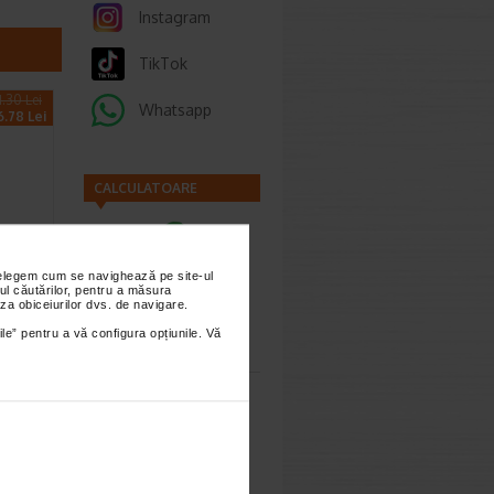
Instagram
TikTok
1.30 Lei
Whatsapp
6.78 Lei
CALCULATOARE
nțelegem cum se navighează pe site-ul
or
ul căutărilor, pentru a măsura
za obiceiurilor dvs. de navigare.
, La…
Calculator
ile” pentru a vă configura opțiunile. Vă
 Balsam
sarcina
 de preț
Calculator