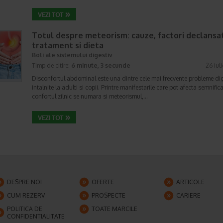
Totul despre meteorism: cauze, factori declansat
tratament si dieta
Boli ale sistemului digestiv
Timp de citire:
6 minute, 3 secunde
26 iul
Disconfortul abdominal este una dintre cele mai frecvente probleme di
intalnite la adulti si copii. Printre manifestarile care pot afecta semnifica
confortul zilnic se numara si meteorismul,…
DESPRE NOI
OFERTE
ARTICOLE
CUM REZERV
PROSPECTE
CARIERE
POLITICA DE
TOATE MARCILE
CONFIDENTIALITATE