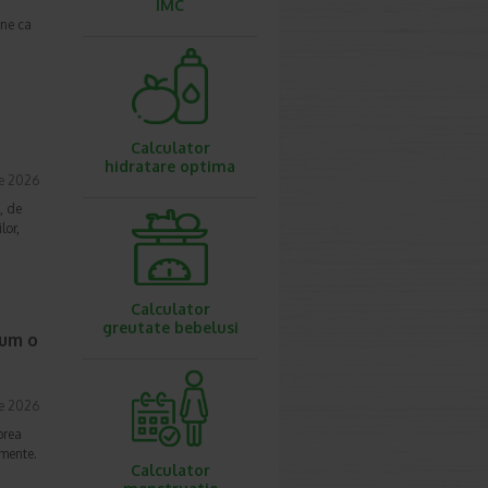
IMC
une ca
Calculator
hidratare optima
ie 2026
, de
lor,
Calculator
greutate bebelusi
cum o
ie 2026
prea
imente.
Calculator