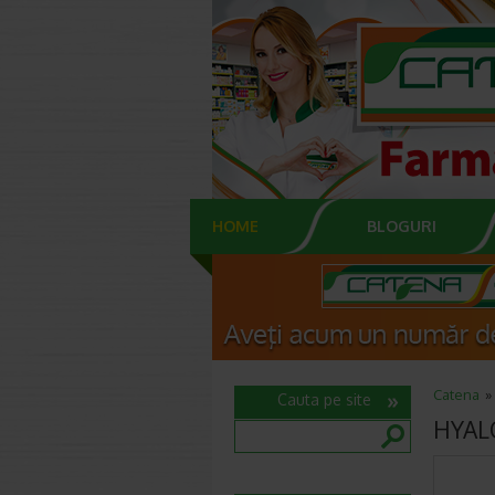
HOME
BLOGURI
Catena
Cauta pe site
HYALO