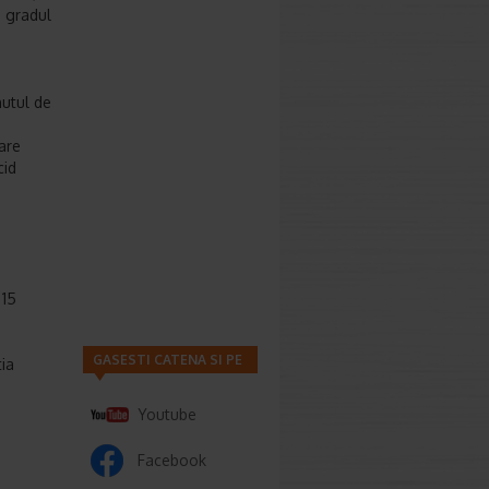
de gradul
nutul de
are
cid
 15
GASESTI CATENA SI PE
tia
Youtube
Facebook