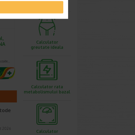
ovulatie
l,
Calculator
NA
greutate ideala
auzate…
Calculator rata
metabolismului bazal
etode
t 2026
Calculator