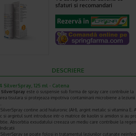
sfaturi si recomandari
DESCRIERE
 SilverSpray, 125 ml - Catena
SilverSpray
este o suspensie sub forma de spray care contribuie la
rea tisulara si protejeaza impotriva contaminarii microbiene a leziunii
.
ilverSpray contine acid hialuronic (AH), argint metalic si vitamina E. 
c si argintul sunt introduse intr-o matrice de kaolin si amidon si au pro
btie. Absorbtia exsudatului creeaza un mediu care contribuie la rege
Indicatii
ilverSpray se poate folosi in tratamentul leziunilor cutanate neinfec