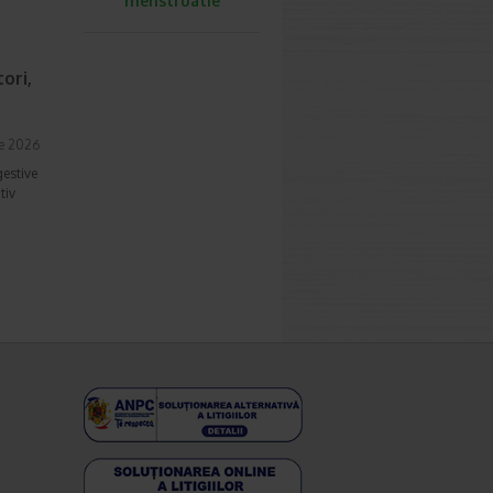
menstruatie
ori,
ie 2026
gestive
tiv