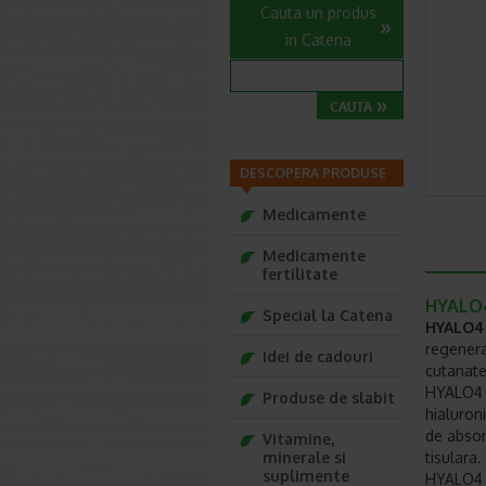
Cauta un produs
in Catena
DESCOPERA PRODUSE
Medicamente
Medicamente
fertilitate
HYALO4
Special la Catena
HYALO4 
regenera
Idei de cadouri
cutanate
HYALO4 S
Produse de slabit
hialuroni
de absor
Vitamine,
minerale si
tisulara. 
suplimente
HYALO4 S