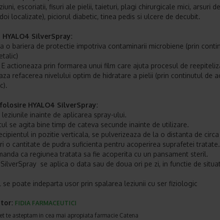
ziuni, escoriatii, fisuri ale pielii, taieturi, plagi chirurgicale mici, arsuri 
oi localizate), piciorul diabetic, tinea pedis si ulcere de decubit.
i HYALO4 SilverSpray:
 o bariera de protectie impotriva contaminarii microbiene (prin conti
talic)
 E actioneaza prin formarea unui film care ajuta procesul de reepiteliz
za refacerea nivelului optim de hidratare a pielii (prin continutul de a
ic).
folosire HYALO4 SilverSpray:
 leziunile inainte de aplicarea spray-ului.
tul se agita bine timp de cateva secunde inainte de utilizare.
cipientul in pozitie verticala, se pulverizeaza de la o distanta de circa
ri o cantitate de pudra suficienta pentru acoperirea suprafetei tratate.
anda ca regiunea tratata sa fie acoperita cu un pansament steril.
ilverSpray se aplica o data sau de doua ori pe zi, in functie de situa
 se poate indeparta usor prin spalarea leziunii cu ser fiziologic
tor:
FIDIA FARMACEUTICI
et te asteptam in cea mai apropiata farmacie Catena