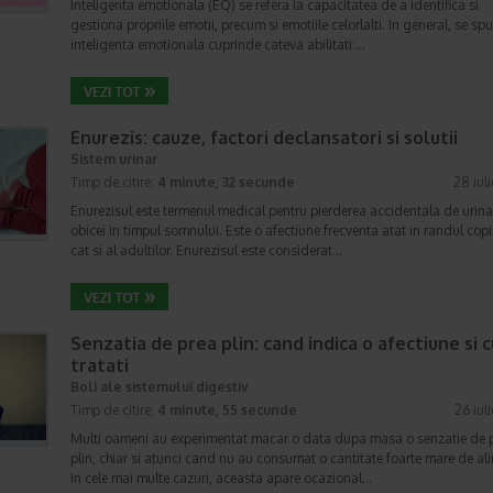
Inteligenta emotionala (EQ) se refera la capacitatea de a identifica si
gestiona propriile emotii, precum si emotiile celorlalti. In general, se sp
inteligenta emotionala cuprinde cateva abilitati:…
Enurezis: cauze, factori declansatori si solutii
Sistem urinar
Timp de citire:
4 minute, 32 secunde
28 iul
Enurezisul este termenul medical pentru pierderea accidentala de urina
obicei in timpul somnului. Este o afectiune frecventa atat in randul copii
cat si al adultilor. Enurezisul este considerat…
Senzatia de prea plin: cand indica o afectiune si 
tratati
Boli ale sistemului digestiv
Timp de citire:
4 minute, 55 secunde
26 iul
Multi oameni au experimentat macar o data dupa masa o senzatie de 
plin, chiar si atunci cand nu au consumat o cantitate foarte mare de al
In cele mai multe cazuri, aceasta apare ocazional…