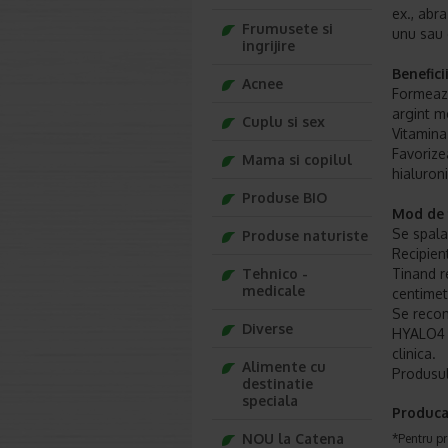
ex., abra
Frumusete si
unu sau d
ingrijire
Benefici
Acnee
Formeaza
argint me
Cuplu si sex
Vitamina
Favorizea
Mama si copilul
hialuron
Produse BIO
Mod de 
Se spala
Produse naturiste
Recipien
Tehnico -
Tinand re
medicale
centimet
Se recom
Diverse
HYALO4 S
clinica.
Alimente cu
Produsul
destinatie
speciala
Produca
NOU la Catena
*Pentru pr