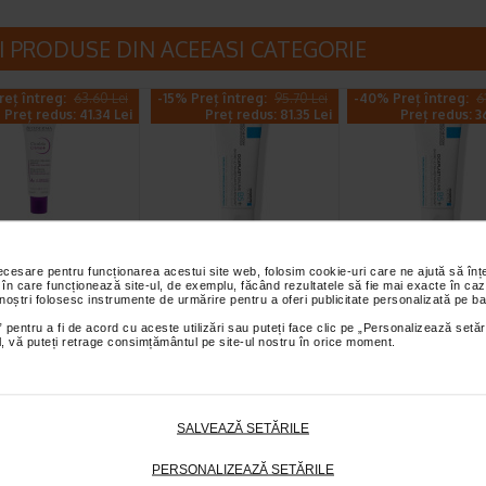
I PRODUSE DIN ACEEASI CATEGORIE
reț întreg:
63.60 Lei
-15% Preț întreg:
95.70 Lei
-40% Preț întreg:
6
Preț redus: 41.34 Lei
Preț redus: 81.35 Lei
Preț redus: 3
 reparatoare
CICAPLAST B5
CICAPLAST B5+
necesare pentru funcționarea acestui site web, folosim cookie-uri care ne ajută să î
io Creme+, 40
Balsam reparator
Balsam reparat
 în care funcționează site-ul, de exemplu, făcând rezultatele să fie mai exacte în caz
 noștri folosesc instrumente de urmărire pentru a oferi publicitate personalizată pe ba
BIODERMA
calmant, 100 ml, LRP
calmant, 40 ml
 pentru a fi de acord cu aceste utilizări sau puteți face clic pe „Personalizează setăr
odus de ingrijire a pielii
La Roche Posay Cicaplast Balsam
La Roche Posay Cicaplast
ial, vă puteți retrage consimțământul pe site-ul nostru în orice moment.
arator care calmeaza si
B5 are o actiune reparatoare cu
B este o crema cu actiune
catricile. Poate fi…
indicatii multiple, pentru…
reparatoare cu indicatii…
SALVEAZĂ SETĂRILE
 Preț întreg:
103,40
Al 2-lea la jumătate de preț
Al 2-lea la jumătate
Lei
PERSONALIZEAZĂ SETĂRILE
Preț redus: 62.04 Lei