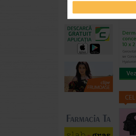
Toate farmaciile
Derma
conce
10 x 
Gerovita
ser Conce
Hyaluron 
CEL