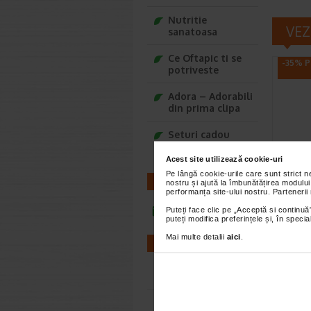
Nutritie
VEZ
sanatoasa
Ce Oftapic ti se
-35% P
potriveste
Adora – Adorabili
din prima clipa
Seturi cadou
Baylis&Harding
Acest site utilizează cookie-uri
Crema
Pe lângă cookie-urile care sunt strict 
Cicab
CONTACT
nostru și ajută la îmbunătățirea modului
performanța site-ului nostru. Partenerii
ml, 
Puteți face clic pe „Acceptă si continuă”
Este un pr
infoline@catena.ro
puteți modifica preferințele și, în spec
ultra-rep
previne ci
Mai multe detalii
aici
.
FARMACII
Farmacii NON-STOP
-40%
Farmacii FIV