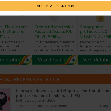
ACCEPTĂ SI CONTINUĂ
+ Fiole cu ser
Crema eritem fesier
Spray pudra
ntrat antirid,
Pasta all’Acqua, 100
protector, 150 m
2 ml…
ml, VITAMIN…
VITAMIN DERMI
l H3 Derma+ Fiole cu
Emulsie absorbanta, calmanta si
Recomandat in cazul
ntrat Antirid 6%
protectoare care contine 10%
transpiratiei excesive si a
Filler reprezinta o…
oxid de zinc. Beneficii: Protectie…
mirosurilor neplacute, c
E MAI RECENTE ARTICOLE
Cum sa va dezvoltati inteligenta emotionala: m
prin care va puteti imbunatati EQ-ul
Boli neurologice si psihice
Timp de citire:
4 minute, 39 secunde
6 augus