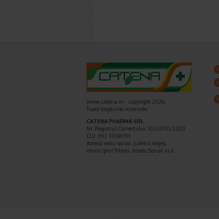
www.catena.ro - copyright 2026,
Toate drepturile rezervate
CATENA PHARMA SRL
Nr. Registrul Comerţului: J03/2710/2023
CUI: RO 3008793
Adresă sediu social: judetul Argeş,
municipiul Piteşti, strada Banat nr.2