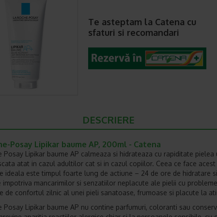
Te asteptam la Catena cu
sfaturi si recomandari
DESCRIERE
he-Posay Lipikar baume AP, 200ml - Catena
 Posay Lipikar baume AP calmeaza si hidrateaza cu rapiditate pielea 
cata atat in cazul adultilor cat si in cazul copiilor. Ceea ce face aces
e ideala este timpul foarte lung de actiune – 24 de ore de hidratare s
e impotriva mancarimilor si senzatiilor neplacute ale pielii cu probleme
e de confortul zilnic al unei pieli sanatoase, frumoase si placute la at
 Posay Lipikar baume AP nu contine parfumuri, coloranti sau conserv
revine aparitia reactiilor alergice chiar si la persoanele sensibile, cu 