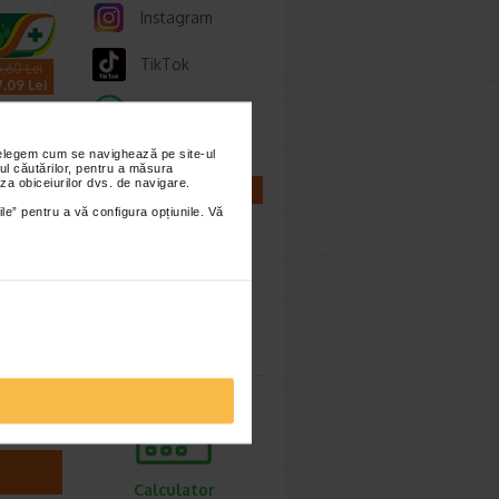
Instagram
TikTok
6,60 Lei
7.09 Lei
Whatsapp
nțelegem cum se navighează pe site-ul
ul căutărilor, pentru a măsura
za obiceiurilor dvs. de navigare.
CALCULATOARE
ile” pentru a vă configura opțiunile. Vă
 A.D.
00 ml
 un ulei
Calculator
pentru
sarcina
…
Calculator