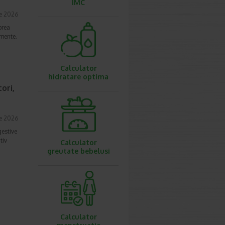
IMC
ie 2026
prea
imente.
Calculator
hidratare optima
ori,
ie 2026
gestive
tiv
Calculator
greutate bebelusi
Calculator