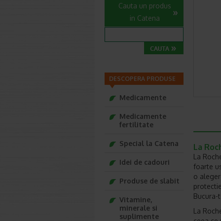
Cauta un produs
in Catena
DESCOPERA PRODUSE
Medicamente
Medicamente
fertilitate
Special la Catena
La Roc
La Roche
Idei de cadouri
foarte us
o aleger
Produse de slabit
protecti
Bucura-t
Vitamine,
minerale si
La Roche
suplimente
ceea ce p