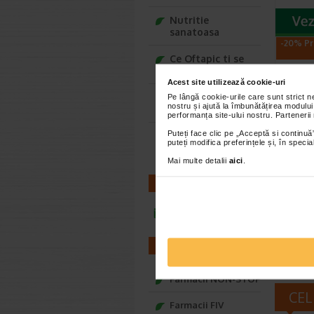
Nutritie
sanatoasa
-20% Pr
Ce Oftapic ti se
potriveste
Acest site utilizează cookie-uri
Adora – Adorabili
Pe lângă cookie-urile care sunt strict 
nostru și ajută la îmbunătățirea modului
din prima clipa
performanța site-ului nostru. Partenerii
Puteți face clic pe „Acceptă si continuă”
Seturi cadou
puteți modifica preferințele și, în spec
Baylis&Harding
Atode
1l, B
Mai multe detalii
aici
.
CONTACT
Pielea usc
nevoie de 
infoline@catena.ro
chiar si 
FARMACII
Farmacii NON-STOP
CEL
Farmacii FIV