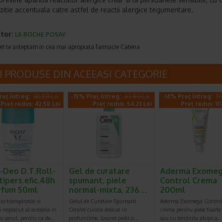
zitie accentuala catre astfel de reactii alergice tegumentare.
tor:
LA ROCHE POSAY
et te asteptam in cea mai apropiata farmacie Catena
I PRODUSE DIN ACEEASI CATEGORIE
reț întreg:
65.50 Lei
-15% Preț întreg:
63.80 Lei
-14% Preț întreg:
11
Preț redus: 42.58 Lei
Preț redus: 54.23 Lei
Preț redus: 10
-Deo D.T.Roll-
Gel de curatare
Aderma Exome
tipers.efic.48h
spumant, piele
Control Crema
rfum 50ml
normal-mixta, 236…
200ml
o transpiratiei si
Gelul de Curatare Spumant
Aderma Exomega Control 
 neplacut al acesteia in
CeraVe curata delicat in
crema pentru piele foarte
u aerul, pentru ca de…
profunzime, lasand pielii o…
sau cu tendinta atopica…