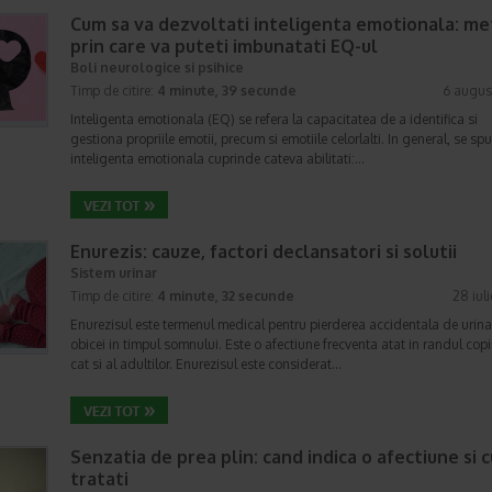
Cum sa va dezvoltati inteligenta emotionala: m
prin care va puteti imbunatati EQ-ul
Boli neurologice si psihice
Timp de citire:
4 minute, 39 secunde
6 augus
Inteligenta emotionala (EQ) se refera la capacitatea de a identifica si
gestiona propriile emotii, precum si emotiile celorlalti. In general, se sp
inteligenta emotionala cuprinde cateva abilitati:…
Enurezis: cauze, factori declansatori si solutii
Sistem urinar
Timp de citire:
4 minute, 32 secunde
28 iul
Enurezisul este termenul medical pentru pierderea accidentala de urina
obicei in timpul somnului. Este o afectiune frecventa atat in randul copii
cat si al adultilor. Enurezisul este considerat…
Senzatia de prea plin: cand indica o afectiune si 
tratati