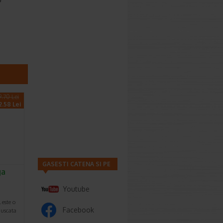
9.70 Lei
2.58 Lei
GASESTI CATENA SI PE
ga
Youtube
este o
Facebook
 uscata