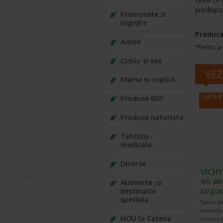
predispo
Frumusete si
ingrijire
Produca
Acnee
*Pentru pr
Cuplu si sex
VEZ
Mama si copilul
-35% P
Produse BIO
Produse naturiste
Tehnico -
medicale
Diverse
VICHY
on an
Alimente cu
cu pa
destinatie
speciala
Spune adi
mirosului
NOU la Catena
contact c