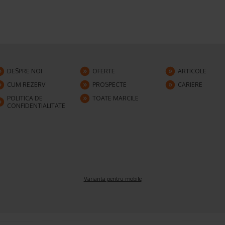
DESPRE NOI
OFERTE
ARTICOLE
CUM REZERV
PROSPECTE
CARIERE
POLITICA DE
TOATE MARCILE
CONFIDENTIALITATE
Varianta pentru mobile