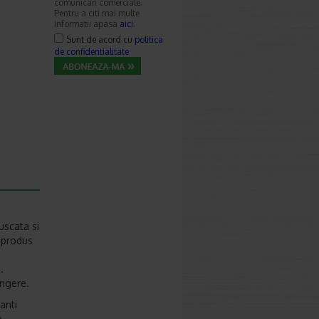
comunicari comerciale.
Pentru a citi mai multe
informatii apasa
aici
.
Sunt de acord cu
politica
de confidentialitate
uscata si
t produs
i
.
ingere.
anti
o