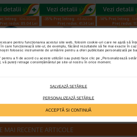
eț întreg:
106.30 Lei
-35% Preț întreg:
63.60 Lei
-14% Preț întreg:
13
Preț redus: 85.04 Lei
Preț redus: 41.34 Lei
Preț redus: 11
necesare pentru funcționarea acestui site web, folosim cookie-uri care ne ajută să î
 în care funcționează site-ul, de exemplu, făcând rezultatele să fie mai exacte în caz
 noștri folosesc instrumente de urmărire pentru a oferi publicitate personalizată pe ba
 pentru a fi de acord cu aceste utilizări sau puteți face clic pe „Personalizează setăr
ial, vă puteți retrage consimțământul pe site-ul nostru în orice moment.
rm gel de dus,
Crema reparatoare
Avene Xeracalm
IODERMA
Cicabio Creme+, 40
ulei de dus X 4
ml, BIODERMA
ata si sensibila are
Este un produs de ingrijire a pielii
Avène XeraCalm A.D este
SALVEAZĂ SETĂRILE
o ingrijire specifica,
ultra-reparator care calmeaza si
de curatare special creat 
la dus, unde…
previne cicatricile. Poate fi…
pielea uscata a sugarilor
PERSONALIZEAZĂ SETĂRILE
ACCEPTĂ SI CONTINUĂ
E MAI RECENTE ARTICOLE