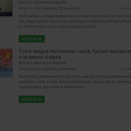
Boli ale sistemului digestiv
Timp de citire:
4 minute, 55 secunde
26 iul
Multi oameni au experimentat macar o data dupa masa o senzatie de 
plin, chiar si atunci cand nu au consumat o cantitate foarte mare de al
In cele mai multe cazuri, aceasta apare ocazional…
Totul despre meteorism: cauze, factori declansat
tratament si dieta
Boli ale sistemului digestiv
Timp de citire:
6 minute, 3 secunde
26 iul
Disconfortul abdominal este una dintre cele mai frecvente probleme di
intalnite la adulti si copii. Printre manifestarile care pot afecta semnifica
confortul zilnic se numara si meteorismul,…