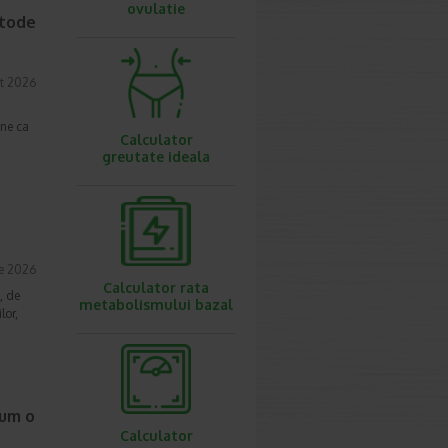
ovulatie
etode
t 2026
une ca
Calculator
greutate ideala
ie 2026
Calculator rata
, de
metabolismului bazal
lor,
cum o
Calculator