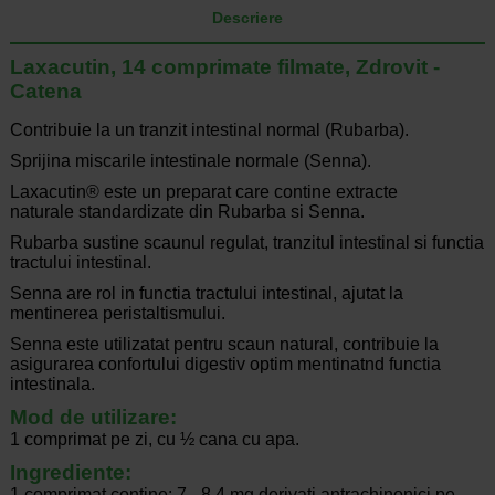
Descriere
Laxacutin, 14 comprimate filmate, Zdrovit -
Catena
Contribuie la un tranzit intestinal normal (Rubarba).
Sprijina miscarile intestinale normale (Senna).
Laxacutin® este un preparat care contine extracte
naturale standardizate din Rubarba si Senna.
Rubarba sustine scaunul regulat, tranzitul intestinal si functia
tractului intestinal.
Senna are rol in functia tractului intestinal, ajutat la
mentinerea peristaltismului.
Senna este utilizatat pentru scaun natural, contribuie la
asigurarea confortului digestiv optim mentinatnd functia
intestinala.
Mod de utilizare:
1 comprimat pe zi, cu ½ cana cu apa.
Ingrediente:
1 comprimat contine: 7 - 8.4 mg derivati antrachinonici pe