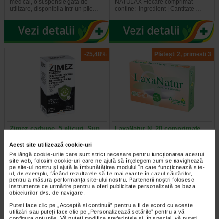
medical, o suspensie gata de
NATULAX Fiecare comprimat
utilizare, disponibila intr-un plic…
contine: Ingredient | Cantitate …
-25,48%
Plătești 2, primești 3
Zimez carbune, 5 plicuri, Sun
LaxaNatur N, 20 comprimate
Wave Pharma
filmate, Naturalis
Acest site utilizează cookie-uri
Pe lângă cookie-urile care sunt strict necesare pentru funcționarea acestui
Supliment alimentar cu carbune
Supliment alimentar sub forma de
site web, folosim cookie-uri care ne ajută să înțelegem cum se navighează
activ si inulina, destinat reducerii
comprimate filmate, care contine
pe site-ul nostru și ajută la îmbunătățirea modului în care funcționează site-
acumularii excesive de gaze…
extract din frunze de Senna…
ul, de exemplu, făcând rezultatele să fie mai exacte în cazul căutărilor,
pentru a măsura performanța site-ului nostru. Partenerii noștri folosesc
instrumente de urmărire pentru a oferi publicitate personalizată pe baza
obiceiurilor dvs. de navigare.
Puteți face clic pe „Acceptă si continuă” pentru a fi de acord cu aceste
utilizări sau puteți face clic pe „Personalizează setările” pentru a vă
Plătești 2, primești 3
Plătești 2, primești 3
configura opțiunile. Vă puteți modifica preferințele și, în special, vă puteți