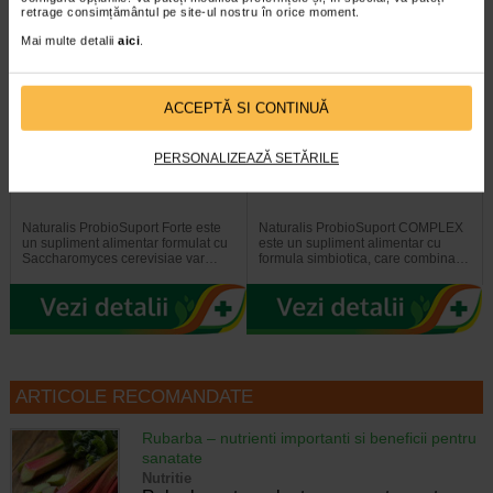
retrage consimțământul pe site-ul nostru în orice moment.
Mai multe detalii
aici
.
ACCEPTĂ SI CONTINUĂ
PERSONALIZEAZĂ SETĂRILE
ProbioSuport Forte, 10
ProbioSuport Complex, 15
capsule vegetale, Naturalis
capsule, Naturalis
Naturalis ProbioSuport Forte este
Naturalis ProbioSuport COMPLEX
un supliment alimentar formulat cu
este un supliment alimentar cu
Saccharomyces cerevisiae var…
formula simbiotica, care combina…
ARTICOLE RECOMANDATE
Rubarba – nutrienti importanti si beneficii pentru
sanatate
Nutritie