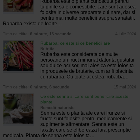
Rubarba este o planta cunoscuta pentru
tulpinile sale comestibile, care sunt adesea
folosite in diverse preparate culinare, dar si
pentru mai multe beneficii asupra sanatatii.
Rabarba exista de foarte…
Timp de citire:
6 minute, 13 secunde
4 iulie 2024
Rubarba: ce este si ce beneficii are
Nutritie
Rubarba este considerata de multe
persoane un fruct minunat datorita gustului
sau dulce-acrisor, mai ales ca este folosita
in produsele de brutarie, cum ar fi placinta
cu rubarba. Cu toate acestea, rubarba…
Timp de citire:
6 minute, 6 secunde
15 mai 2024
Ce este senna si care sunt beneficiile acestei
plante
Remedii naturiste
Senna este o planta ale carei frunze si
fructe sunt folosite pentru medicamente si
suplimente alimentare. Senna este un
laxativ care se elibereaza fara prescriptie
medicala. Planta de senna este folosita…