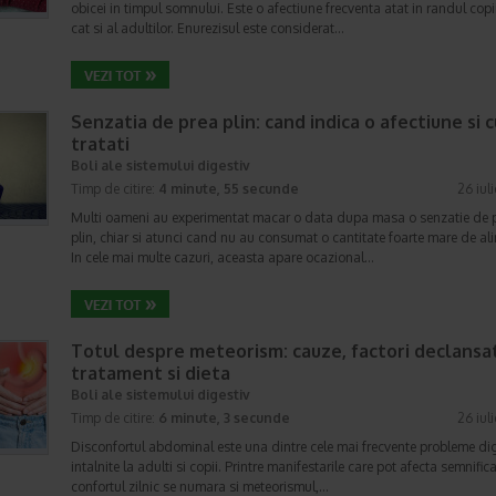
obicei in timpul somnului. Este o afectiune frecventa atat in randul copii
cat si al adultilor. Enurezisul este considerat…
Senzatia de prea plin: cand indica o afectiune si 
tratati
Boli ale sistemului digestiv
Timp de citire:
4 minute, 55 secunde
26 iul
Multi oameni au experimentat macar o data dupa masa o senzatie de 
plin, chiar si atunci cand nu au consumat o cantitate foarte mare de al
In cele mai multe cazuri, aceasta apare ocazional…
Totul despre meteorism: cauze, factori declansat
tratament si dieta
Boli ale sistemului digestiv
Timp de citire:
6 minute, 3 secunde
26 iul
Disconfortul abdominal este una dintre cele mai frecvente probleme di
intalnite la adulti si copii. Printre manifestarile care pot afecta semnifica
confortul zilnic se numara si meteorismul,…