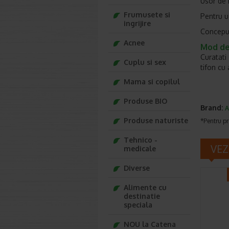
Usor de 
Frumusete si
Pentru u
ingrijire
Conceput
Acnee
Mod de 
Curatati 
Cuplu si sex
tifon cu 
Mama si copilul
Produse BIO
Brand:
A
Produse naturiste
*Pentru pr
Tehnico -
VEZ
medicale
Diverse
Alimente cu
destinatie
speciala
NOU la Catena