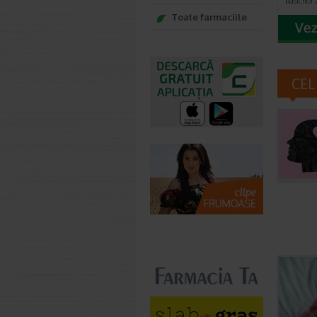
basicilo
Toate farmaciile
CEL