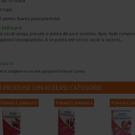
rupt cu mana
z topic
 pentru fixarea pansamentului
utilizare:
si uscati plaga, precum si pielea din jurul acesteia. Apoi, fixati compr
ajutorul leucoplastului. A se pastra intr-un loc uscat si racoros.
SSISTA
et te asteptam in cea mai apropiata farmacie Catena
I PRODUSE DIN ACEEASI CATEGORIE
Plătești 2, primești 3
Plătești 2, primești 3
Plătești 2, pr