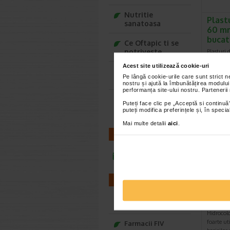
Nutritie
Plastu
sanatoasa
60 mm
bucat
Ce Oftapic ti se
potriveste
Plasturi 
care se a
Acest site utilizează cookie-uri
imbibata 
Adora – Adorabili
Pe lângă cookie-urile care sunt strict 
din prima clipa
nostru și ajută la îmbunătățirea modului
performanța site-ului nostru. Partenerii
Seturi cadou
Puteți face clic pe „Acceptă si continuă”
Baylis&Harding
puteți modifica preferințele și, în spec
Mai multe detalii
aici
.
CONTACT
infoline@catena.ro
FARMACII
Plast
hidro
pentr
Farmacii NON-STOP
Hidrocolo
foarte ut
Farmacii FIV