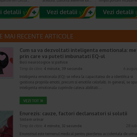
r aparute din cauza…
acestora. Datorita aderentei lor…
timpul purtarii incaltami
E MAI RECENTE ARTICOLE
Cum sa va dezvoltati inteligenta emotionala: m
prin care va puteti imbunatati EQ-ul
Boli neurologice si psihice
Timp de citire:
4 minute, 39 secunde
6 augus
Inteligenta emotionala (EQ) se refera la capacitatea de a identifica si
gestiona propriile emotii, precum si emotiile celorlalti. In general, se sp
inteligenta emotionala cuprinde cateva abilitati:…
Enurezis: cauze, factori declansatori si solutii
Sistem urinar
Timp de citire:
4 minute, 32 secunde
28 iul
Enurezisul este termenul medical pentru pierderea accidentala de urina