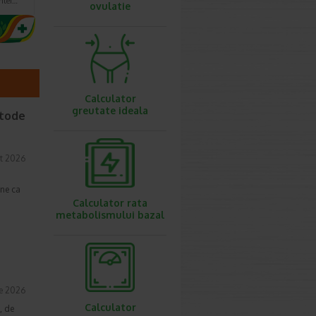
ntei…
ovulatie
Calculator
greutate ideala
etode
t 2026
une ca
Calculator rata
metabolismului bazal
ie 2026
Calculator
, de