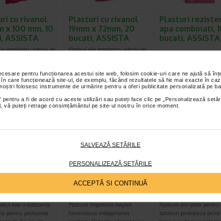
ri cu rivanol
Plasturi cu rivanol
Plasturi reziste
 x 100 mm, 10
19mm x 72mm, 20
apa combinati, 
i, ASSISTA
bucati, ASSISTA
bucati, ASSISTA
din emplastru adeziv pe
Plasturi din emplastru adeziv pe
plica o banda de tifon
care se aplica o banda de tifon
cu solutie rivanol…
imbibata cu solutie rivanol…
necesare pentru funcționarea acestui site web, folosim cookie-uri care ne ajută să î
 în care funcționează site-ul, de exemplu, făcând rezultatele să fie mai exacte în caz
 noștri folosesc instrumente de urmărire pentru a oferi publicitate personalizată pe ba
 pentru a fi de acord cu aceste utilizări sau puteți face clic pe „Personalizează setăr
Plătești 2, primești 3
Plătești 2, primești 3
Plătești 2, pr
ial, vă puteți retrage consimțământul pe site-ul nostru în orice moment.
SALVEAZĂ SETĂRILE
PERSONALIZEAZĂ SETĂRILE
uri
Plasturi pentru negi
Plasturi antibat
coloidali
si veruci plantare, cu
cu acid salicilic, 
ACCEPTĂ SI CONTINUĂ
u basici…
acid salicilic, 16…
bucati, ASSISTA
idul este o substanta
Plasturii impotriva negilor
Plasturii din latex pentru
ila pentru protejarea
favorizeaza indepartarea
bataturi protejeaza picior