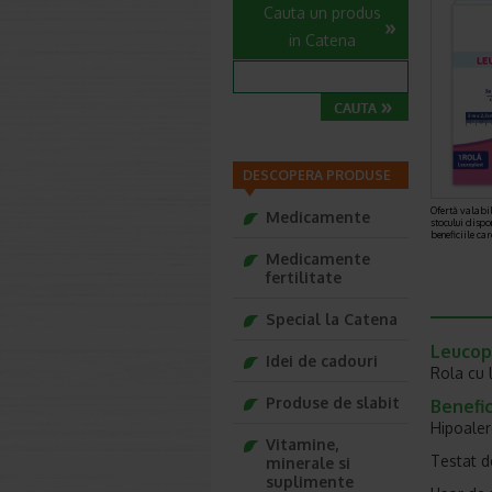
Cauta un produs
in Catena
DESCOPERA PRODUSE
Ofertă valabil
Medicamente
stocului dispo
beneficiile ca
Medicamente
fertilitate
Special la Catena
Leucop
Idei de cadouri
Rola cu 
Produse de slabit
Benefici
Hipoaler
Vitamine,
Testat 
minerale si
suplimente