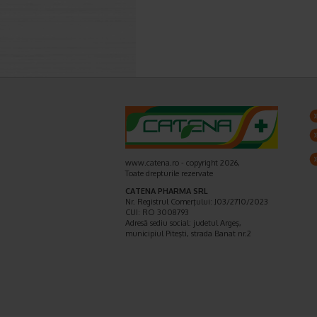
www.catena.ro - copyright 2026,
Toate drepturile rezervate
CATENA PHARMA SRL
Nr. Registrul Comerţului: J03/2710/2023
CUI: RO 3008793
Adresă sediu social: judetul Argeş,
municipiul Piteşti, strada Banat nr.2