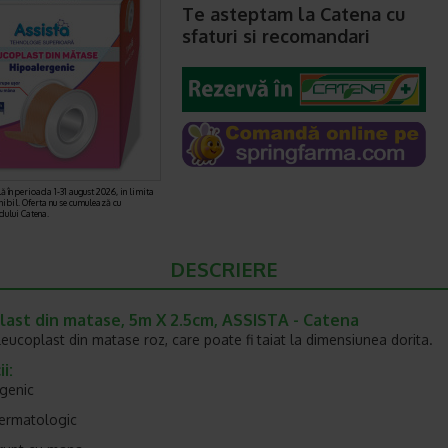
Te asteptam la Catena cu
sfaturi si recomandari
ă în perioada 1-31 august 2026, in limita
nibil. Oferta nu se cumulează cu
rdului Catena.
DESCRIERE
last din matase, 5m X 2.5cm, ASSISTA - Catena
leucoplast din matase roz, care poate fi taiat la dimensiunea dorita.
i:
genic
dermatologic