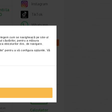
Instagram
nti la
10
TikTok
Whatsapp
nțelegem cum se navighează pe site-ul
ul căutărilor, pentru a măsura
CALCULATOARE
za obiceiurilor dvs. de navigare.
ile” pentru a vă configura opțiunile. Vă
imești 3
Calculator
sarcina
aturi
12
ul in
Calculator