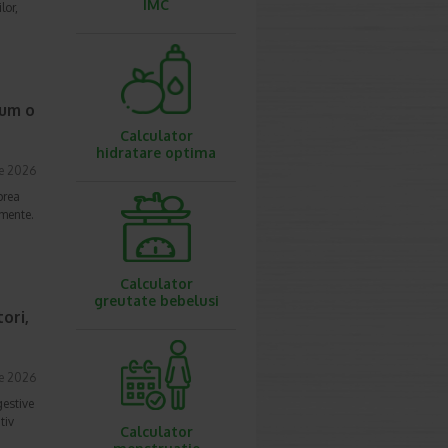
IMC
lor,
cum o
Calculator
hidratare optima
ie 2026
prea
imente.
Calculator
greutate bebelusi
ori,
ie 2026
gestive
tiv
Calculator