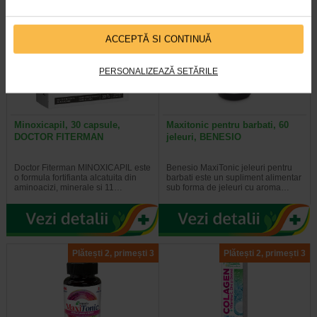
-25% Preț întreg:
57.50 Lei
Plătești 2, primești 3
Preț redus: 43.13 Lei
ACCEPTĂ SI CONTINUĂ
PERSONALIZEAZĂ SETĂRILE
Minoxicapil, 30 capsule,
Maxitonic pentru barbati, 60
DOCTOR FITERMAN
jeleuri, BENESIO
Doctor Fiterman MINOXICAPIL este
Benesio MaxiTonic jeleuri pentru
o formula fortifianta alcatuita din
barbati este un supliment alimentar
aminoacizi, minerale si 11…
sub forma de jeleuri cu aroma…
Plătești 2, primești 3
Plătești 2, primești 3