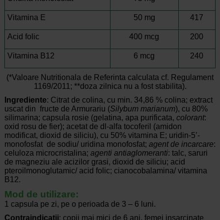
Vitamina E
50 mg
417
Acid folic
400 mcg
200
Vitamina B12
6 mcg
240
(*Valoare Nutritionala de Referinta calculata cf. Regulament
1169/2011; **doza zilnica nu a fost stabilita).
Ingrediente
: Citrat de colina, cu min. 34,86 % colina; extract
uscat din fructe de Armurariu (
Silybum marianum
), cu 80%
silimarina; capsula rosie (gelatina, apa purificata,
colorant
:
oxid rosu de fier); acetat de dl-alfa tocoferil (amidon
modificat, dioxid de siliciu), cu 50% vitamina E; uridin-5’-
monofosfat de sodiu/ uridina monofosfat;
agent de incarcare
:
celuloza microcristalina;
agenti antiaglomeranti
: talc, saruri
de magneziu ale acizilor grasi, dioxid de siliciu; acid
pteroilmonoglutamic/ acid folic; cianocobalamina/ vitamina
B12.
Mod
de utilizare
:
1 capsula pe zi, pe o perioada de 3 – 6 luni.
Contraindicatii
: copii mai mici de 6 ani, femei insarcinate