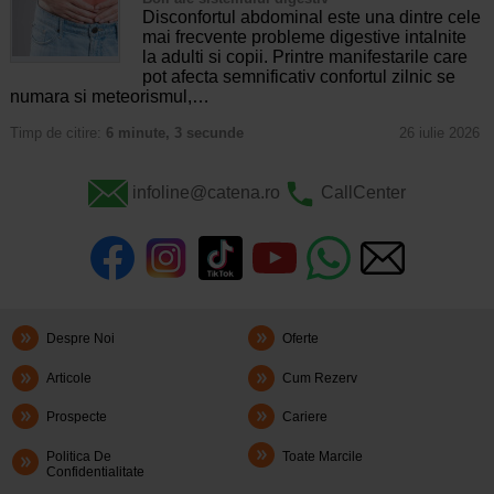
Disconfortul abdominal este una dintre cele
mai frecvente probleme digestive intalnite
la adulti si copii. Printre manifestarile care
pot afecta semnificativ confortul zilnic se
numara si meteorismul,…
Timp de citire:
6 minute, 3 secunde
26 iulie 2026
infoline@catena.ro
CallCenter
Despre Noi
Oferte
Articole
Cum Rezerv
Prospecte
Cariere
Politica De
Toate Marcile
Confidentialitate