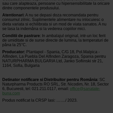
sau care alapteaza, persoane cu hipersensibilitate la oricare
dintre componentele produsului.
Atentionari
: A nu se depasi doza recomandata pentru
consumul zilnic. Suplimentele alimentare nu inlocuiesc o
dieta variata si echilibrata si un mod de viata sanatos. A nu
se lasa la indemâna si la vederea copiilor mici.
Conditii de pastrare
: In ambalajul original, intr-un loc ferit
de umiditate si de surse directe de lumina, la temperaturi de
pâna la 25°C.
Producator:
Plantapol - Spania, C/G 18, Pol.Malpica -
Alfinden, La Puebla Del Alfinden Zaragoza, Spania pentru
NATURPHARMA BULGARIA Ltd, Janko Sofiinski str 21,
1164, Sofia, Bulgaria
Detinator notificare si Distribuitor pentru
România
: SC
Naturpharma Products RO SRL, Str. Nicodim, Nr. 18, Sector
6, Bucuresti, tel: 021.211.0117, email:
office@sanatate-
buna.com
Produs notificat la CRSP Iasi: ……./ 2023.