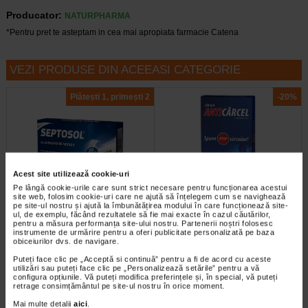
Producator:
NATURPHARMA
*Pentru pret te asteptam in cea mai apropiata farmacie Catena
VEZI PRODUSE DIN ACEEASI CATEGORIE
Plătești 1, primești 2
-20%
Acest site utilizează cookie-uri
Pe lângă cookie-urile care sunt strict necesare pentru funcționarea acestui
site web, folosim cookie-uri care ne ajută să înțelegem cum se navighează
Septosol cu albastru de
Anticarcel, 56 comprimate,
pe site-ul nostru și ajută la îmbunătățirea modului în care funcționează site-
metilen, 20 comprimate de…
Zdrovit
ul, de exemplu, făcând rezultatele să fie mai exacte în cazul căutărilor,
pentru a măsura performanța site-ului nostru. Partenerii noștri folosesc
instrumente de urmărire pentru a oferi publicitate personalizată pe baza
obiceiurilor dvs. de navigare.
Septosol cu albastru de metilen
Magneziul si vitamina B6 contribuie
este un supliment alimentar cu
la reducerea oboselii si extenuarii,
Puteți face clic pe „Acceptă si continuă” pentru a fi de acord cu aceste
albastru de metilen ce contribuie…
la metabolismul energetic normal…
utilizări sau puteți face clic pe „Personalizează setările” pentru a vă
configura opțiunile. Vă puteți modifica preferințele și, în special, vă puteți
retrage consimțământul pe site-ul nostru în orice moment.
Mai multe detalii
aici
.