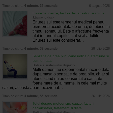
Timp de citire:
4 minute, 39 secunde
6 august 2026
Enurezis: cauze, factori declansatori si solutii
Sistem urinar
Enurezisul este termenul medical pentru
pierderea accidentala de urina, de obicei in
timpul somnului. Este o afectiune frecventa
atat in randul copiilor, cat si al adultilor.
Enurezisul este considerat…
Timp de citire:
4 minute, 32 secunde
28 iulie 2026
Senzatia de prea plin: cand indica o afectiune si
cum o tratati
Boli ale sistemului digestiv
Multi oameni au experimentat macar o data
dupa masa o senzatie de prea plin, chiar si
atunci cand nu au consumat o cantitate
foarte mare de alimente. In cele mai multe
cazuri, aceasta apare ocazional…
Timp de citire:
4 minute, 55 secunde
26 iulie 2026
Totul despre meteorism: cauze, factori
declansatori, tratament si dieta
Boli ale sistemului digestiv