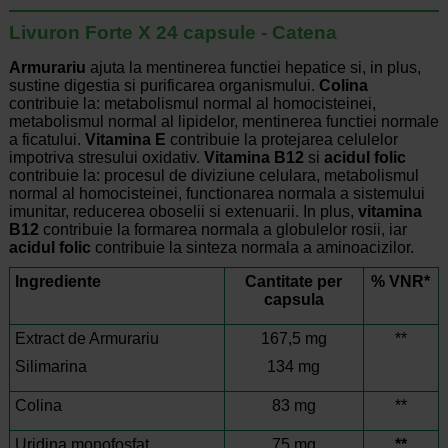
Livuron Forte X 24 capsule - Catena
Armurariu
ajuta la mentinerea functiei hepatice si, in plus,
sustine digestia si purificarea organismului.
Colina
contribuie la: metabolismul normal al homocisteinei,
metabolismul normal al lipidelor, mentinerea functiei normale
a ficatului.
Vitamina E
contribuie la protejarea celulelor
impotriva stresului oxidativ.
Vitamina B12
si
acidul folic
contribuie la: procesul de diviziune celulara, metabolismul
normal al homocisteinei, functionarea normala a sistemului
imunitar, reducerea oboselii si extenuarii. In plus,
vitamina
B12
contribuie la formarea normala a globulelor rosii, iar
acidul folic
contribuie la sinteza normala a aminoacizilor.
Ingrediente
Cantitate per
% VNR*
capsula
Extract de Armurariu
167,5 mg
**
Silimarina
134 mg
Colina
83 mg
**
Uridina monofosfat
75 mg
**